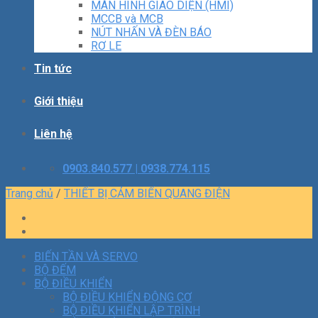
MÀN HÌNH GIAO DIỆN (HMI)
MCCB và MCB
NÚT NHẤN VÀ ĐÈN BÁO
RƠ LE
Tin tức
Giới thiệu
Liên hệ
0903.840.577 | 0938.774.115
Trang chủ
/
THIẾT BỊ CẢM BIẾN QUANG ĐIỆN
BIẾN TẦN VÀ SERVO
BỘ ĐẾM
BỘ ĐIỀU KHIỂN
BỘ ĐIỀU KHIỂN ĐỘNG CƠ
BỘ ĐIỀU KHIỂN LẬP TRÌNH