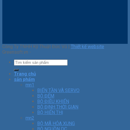
Công Ty TNHH Kỹ Thuật Đức Vũ |
Thiết kế website
Greensoft.vn -
Trang chủ
sản phẩm
mn1
BIẾN TẦN VÀ SERVO
BỘ ĐẾM
BỘ ĐIỀU KHIỂN
BỘ ĐỊNH THỜI GIAN
BỘ HIỂN THỊ
mn2
BỘ MÃ HÓA XUNG
BỘ NGUỒN DC