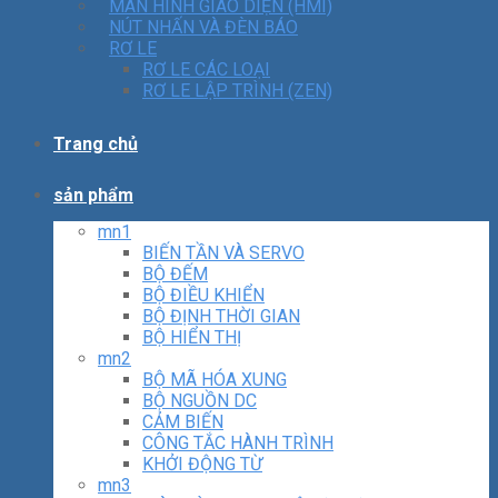
MÀN HÌNH GIAO DIỆN (HMI)
NÚT NHẤN VÀ ĐÈN BÁO
RƠ LE
RƠ LE CÁC LOẠI
RƠ LE LẬP TRÌNH (ZEN)
Trang chủ
sản phẩm
mn1
BIẾN TẦN VÀ SERVO
BỘ ĐẾM
BỘ ĐIỀU KHIỂN
BỘ ĐỊNH THỜI GIAN
BỘ HIỂN THỊ
mn2
BỘ MÃ HÓA XUNG
BỘ NGUỒN DC
CẢM BIẾN
CÔNG TẮC HÀNH TRÌNH
KHỞI ĐỘNG TỪ
mn3