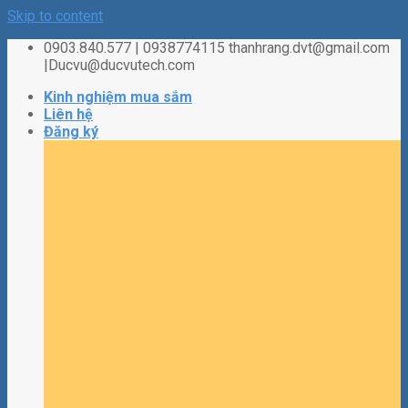
Skip to content
0903.840.577 | 0938774115 thanhrang.dvt@gmail.com
|Ducvu@ducvutech.com
Kinh nghiệm mua sắm
Liên hệ
Đăng ký