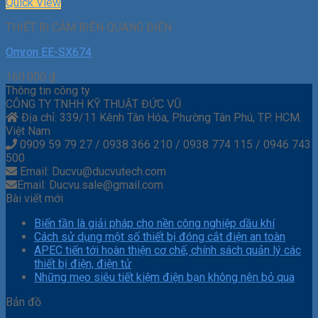
Quick View
THIẾT BỊ CẢM BIẾN QUANG ĐIỆN
Omron EE-SX674
160.000
₫
Thông tin công ty
CÔNG TY TNHH KỸ THUẬT ĐỨC VŨ
Địa chỉ: 339/11 Kênh Tân Hóa, Phường Tân Phú, TP. HCM.
Việt Nam
0909 59 79 27 / 0938 366 210 / 0938 774 115 / 0946 743
500
Email: Ducvu@ducvutech.com
Email: Ducvu.sale@gmail.com
Bài viết mới
Biến tần là giải pháp cho nền công nghiệp dầu khí
Cách sử dụng một số thiết bị đóng cắt điện an toàn
APEC tiến tới hoàn thiện cơ chế, chính sách quản lý các
thiết bị điện, điện tử
Những mẹo siêu tiết kiệm điện bạn không nên bỏ qua
Bản đồ