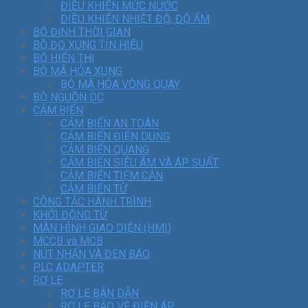
ĐIỀU KHIỂN MỨC NƯỚC
ĐIỀU KHIỂN NHIỆT ĐỘ, ĐỘ ẨM
BỘ ĐỊNH THỜI GIAN
BỘ ĐO XUNG TÍN HIỆU
BỘ HIỂN THỊ
BỘ MÃ HÓA XUNG
BỘ MÃ HÓA VÒNG QUAY
BỘ NGUỒN DC
CẢM BIẾN
CẢM BIẾN AN TOÀN
CẢM BIẾN ĐIỆN DUNG
CẢM BIẾN QUANG
CẢM BIẾN SIÊU ÂM VÀ ÁP SUẤT
CẢM BIẾN TIỆM CẬN
CẢM BIẾN TỪ
CÔNG TẮC HÀNH TRÌNH
KHỞI ĐỘNG TỪ
MÀN HÌNH GIAO DIỆN (HMI)
MCCB và MCB
NÚT NHẤN VÀ ĐÈN BÁO
PLC ADAPTER
RƠ LE
RƠ LE BÁN DẪN
RƠ LE BẢO VỆ ĐIỆN ÁP