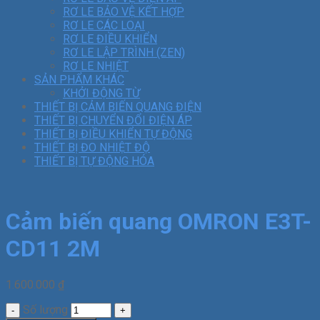
RƠ LE BẢO VỆ KẾT HỢP
RƠ LE CÁC LOẠI
RƠ LE ĐIỀU KHIỂN
RƠ LE LẬP TRÌNH (ZEN)
RƠ LE NHIỆT
SẢN PHẨM KHÁC
KHỞI ĐỘNG TỪ
THIẾT BỊ CẢM BIẾN QUANG ĐIỆN
THIẾT BỊ CHUYỂN ĐỔI ĐIỆN ÁP
THIẾT BỊ ĐIỀU KHIỂN TỰ ĐỘNG
THIẾT BỊ ĐO NHIỆT ĐỘ
THIẾT BỊ TỰ ĐỘNG HÓA
Cảm biến quang OMRON E3T-
CD11 2M
1.600.000
₫
Số lượng