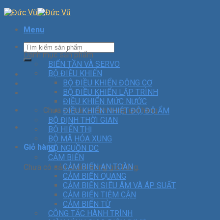
Menu
Danh mục sản phẩm
BIẾN TẦN VÀ SERVO
BỘ ĐIỀU KHIỂN
BỘ ĐIỀU KHIỂN ĐỘNG CƠ
BỘ ĐIỀU KHIỂN LẬP TRÌNH
ĐIỀU KHIỂN MỨC NƯỚC
Chưa có sản phẩm trong giỏ hàng.
ĐIỀU KHIỂN NHIỆT ĐỘ, ĐỘ ẨM
BỘ ĐỊNH THỜI GIAN
BỘ HIỂN THỊ
BỘ MÃ HÓA XUNG
Giỏ hàng
BỘ NGUỒN DC
CẢM BIẾN
CẢM BIẾN AN TOÀN
Chưa có sản phẩm trong giỏ hàng.
CẢM BIẾN QUANG
CẢM BIẾN SIÊU ÂM VÀ ÁP SUẤT
CẢM BIẾN TIỆM CẬN
CẢM BIẾN TỪ
CÔNG TẮC HÀNH TRÌNH