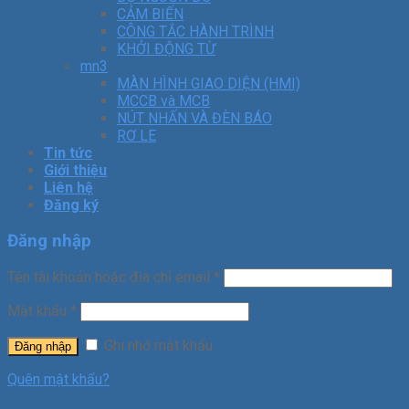
CẢM BIẾN
CÔNG TẮC HÀNH TRÌNH
KHỞI ĐỘNG TỪ
mn3
MÀN HÌNH GIAO DIỆN (HMI)
MCCB và MCB
NÚT NHẤN VÀ ĐÈN BÁO
RƠ LE
Tin tức
Giới thiệu
Liên hệ
Đăng ký
Đăng nhập
Tên tài khoản hoặc địa chỉ email
*
Mật khẩu
*
Ghi nhớ mật khẩu
Đăng nhập
Quên mật khẩu?