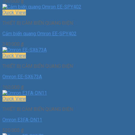
160.000
₫
Quick View
THIẾT BỊ CẢM BIẾN QUANG ĐIỆN
Cảm biến quang Omron EE-SPY402
340.000
₫
Quick View
THIẾT BỊ CẢM BIẾN QUANG ĐIỆN
Omron EE-SX673A
160.000
₫
Quick View
THIẾT BỊ CẢM BIẾN QUANG ĐIỆN
Omron E3FA-DN11
520.000
₫