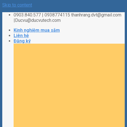
Skip to content
0903.840.577 | 0938774115 thanhrang.dvt@gmail.com
|Ducvu@ducvutech.com
Kinh nghiệm mua sắm
Liên hệ
Đăng ký