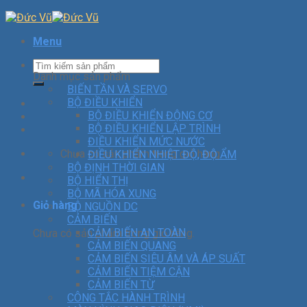
Menu
Danh mục sản phẩm
BIẾN TẦN VÀ SERVO
BỘ ĐIỀU KHIỂN
BỘ ĐIỀU KHIỂN ĐỘNG CƠ
BỘ ĐIỀU KHIỂN LẬP TRÌNH
ĐIỀU KHIỂN MỨC NƯỚC
Chưa có sản phẩm trong giỏ hàng.
ĐIỀU KHIỂN NHIỆT ĐỘ, ĐỘ ẨM
BỘ ĐỊNH THỜI GIAN
BỘ HIỂN THỊ
BỘ MÃ HÓA XUNG
Giỏ hàng
BỘ NGUỒN DC
CẢM BIẾN
CẢM BIẾN AN TOÀN
Chưa có sản phẩm trong giỏ hàng.
CẢM BIẾN QUANG
CẢM BIẾN SIÊU ÂM VÀ ÁP SUẤT
CẢM BIẾN TIỆM CẬN
CẢM BIẾN TỪ
CÔNG TẮC HÀNH TRÌNH