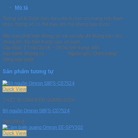
Mô tả
Thông số kĩ thuật trên ducvutech.com chỉ mang tính tham
khảo, thông số có thể thay đổi mà không báo trước.
Nếu bạn phát hiện thông số sai xin hãy để thông báo cho
chúng tôi. Xin trân trọng cảm ơn bạn!
Cập nhật:
27/06/2018 – 09:56
Tình trạng:
Mới
Bảo hành:
Không có
Nguồn gốc:
Chính hãng
Hãng sản xuất
Sản phẩm tương tự
Quick View
THIẾT BỊ CẢM BIẾN QUANG ĐIỆN
Bộ nguồn Omron S8FS-C07524
380.000
₫
Quick View