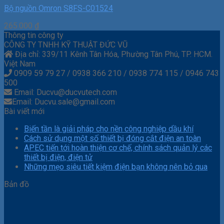
Bộ nguồn Omron S8FS-C01524
265.000
₫
Thông tin công ty
CÔNG TY TNHH KỸ THUẬT ĐỨC VŨ
Địa chỉ: 339/11 Kênh Tân Hóa, Phường Tân Phú, TP. HCM.
Việt Nam
0909 59 79 27 / 0938 366 210 / 0938 774 115 / 0946 743
500
Email: Ducvu@ducvutech.com
Email: Ducvu.sale@gmail.com
Bài viết mới
Biến tần là giải pháp cho nền công nghiệp dầu khí
Cách sử dụng một số thiết bị đóng cắt điện an toàn
APEC tiến tới hoàn thiện cơ chế, chính sách quản lý các
thiết bị điện, điện tử
Những mẹo siêu tiết kiệm điện bạn không nên bỏ qua
Bản đồ