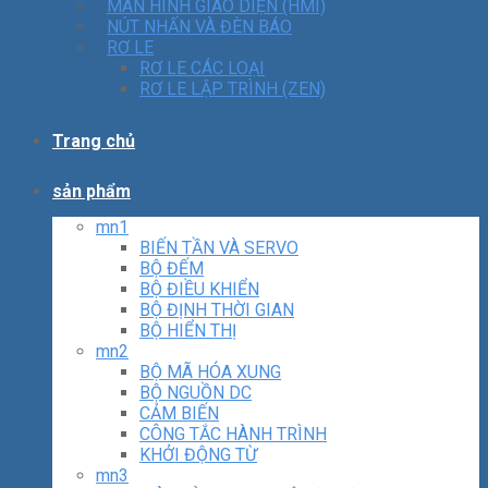
MÀN HÌNH GIAO DIỆN (HMI)
NÚT NHẤN VÀ ĐÈN BÁO
RƠ LE
RƠ LE CÁC LOẠI
RƠ LE LẬP TRÌNH (ZEN)
Trang chủ
sản phẩm
mn1
BIẾN TẦN VÀ SERVO
BỘ ĐẾM
BỘ ĐIỀU KHIỂN
BỘ ĐỊNH THỜI GIAN
BỘ HIỂN THỊ
mn2
BỘ MÃ HÓA XUNG
BỘ NGUỒN DC
CẢM BIẾN
CÔNG TẮC HÀNH TRÌNH
KHỞI ĐỘNG TỪ
mn3