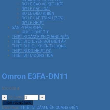
RƠ LE BẢO VỆ KẾT HỢP
RƠ LE CÁC LOẠI
RƠ LE ĐIỀU KHIỂN
RƠ LE LẬP TRÌNH (ZEN)
RƠ LE NHIỆT
SẢN PHẨM KHÁC
KHỞI ĐỘNG TỪ
THIẾT BỊ CẢM BIẾN QUANG ĐIỆN
THIẾT BỊ CHUYỂN ĐỔI ĐIỆN ÁP
THIẾT BỊ ĐIỀU KHIỂN TỰ ĐỘNG
THIẾT BỊ ĐO NHIỆT ĐỘ
THIẾT BỊ TỰ ĐỘNG HÓA
Omron E3FA-DN11
520.000
₫
Số lượng
Thêm vào giỏ hàng
Danh mục:
THIẾT BỊ CẢM BIẾN QUANG ĐIỆN