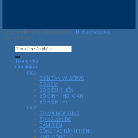
Công Ty TNHH Kỹ Thuật Đức Vũ |
Thiết kế website
Greensoft.vn -
Trang chủ
sản phẩm
mn1
BIẾN TẦN VÀ SERVO
BỘ ĐẾM
BỘ ĐIỀU KHIỂN
BỘ ĐỊNH THỜI GIAN
BỘ HIỂN THỊ
mn2
BỘ MÃ HÓA XUNG
BỘ NGUỒN DC
CẢM BIẾN
CÔNG TẮC HÀNH TRÌNH
KHỞI ĐỘNG TỪ