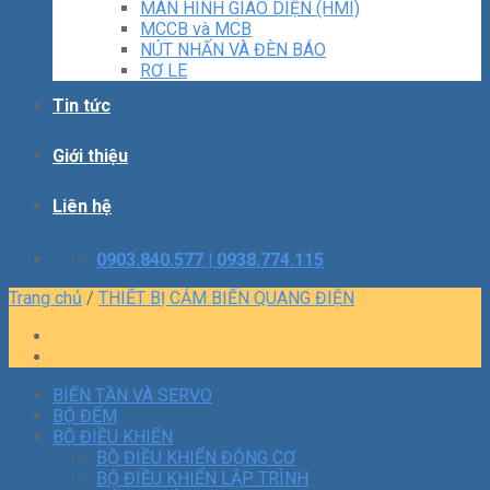
MÀN HÌNH GIAO DIỆN (HMI)
MCCB và MCB
NÚT NHẤN VÀ ĐÈN BÁO
RƠ LE
Tin tức
Giới thiệu
Liên hệ
0903.840.577 | 0938.774.115
Trang chủ
/
THIẾT BỊ CẢM BIẾN QUANG ĐIỆN
BIẾN TẦN VÀ SERVO
BỘ ĐẾM
BỘ ĐIỀU KHIỂN
BỘ ĐIỀU KHIỂN ĐỘNG CƠ
BỘ ĐIỀU KHIỂN LẬP TRÌNH