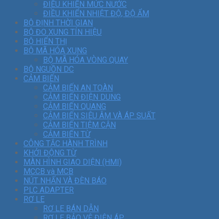
ĐIỀU KHIỂN MỨC NƯỚC
ĐIỀU KHIỂN NHIỆT ĐỘ, ĐỘ ẨM
BỘ ĐỊNH THỜI GIAN
BỘ ĐO XUNG TÍN HIỆU
BỘ HIỂN THỊ
BỘ MÃ HÓA XUNG
BỘ MÃ HÓA VÒNG QUAY
BỘ NGUỒN DC
CẢM BIẾN
CẢM BIẾN AN TOÀN
CẢM BIẾN ĐIỆN DUNG
CẢM BIẾN QUANG
CẢM BIẾN SIÊU ÂM VÀ ÁP SUẤT
CẢM BIẾN TIỆM CẬN
CẢM BIẾN TỪ
CÔNG TẮC HÀNH TRÌNH
KHỞI ĐỘNG TỪ
MÀN HÌNH GIAO DIỆN (HMI)
MCCB và MCB
NÚT NHẤN VÀ ĐÈN BÁO
PLC ADAPTER
RƠ LE
RƠ LE BÁN DẪN
RƠ LE BẢO VỆ ĐIỆN ÁP