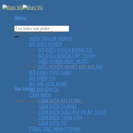
Menu
Danh mục sản phẩm
BIẾN TẦN VÀ SERVO
BỘ ĐIỀU KHIỂN
BỘ ĐIỀU KHIỂN ĐỘNG CƠ
BỘ ĐIỀU KHIỂN LẬP TRÌNH
ĐIỀU KHIỂN MỨC NƯỚC
Chưa có sản phẩm trong giỏ hàng.
ĐIỀU KHIỂN NHIỆT ĐỘ, ĐỘ ẨM
BỘ ĐỊNH THỜI GIAN
BỘ HIỂN THỊ
BỘ MÃ HÓA XUNG
Giỏ hàng
BỘ NGUỒN DC
CẢM BIẾN
CẢM BIẾN AN TOÀN
Chưa có sản phẩm trong giỏ hàng.
CẢM BIẾN QUANG
CẢM BIẾN SIÊU ÂM VÀ ÁP SUẤT
CẢM BIẾN TIỆM CẬN
CẢM BIẾN TỪ
CÔNG TẮC HÀNH TRÌNH