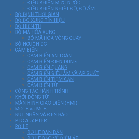
ĐIỀU KHIỂN MỨC NƯỚC
ĐIỀU KHIỂN NHIỆT ĐỘ, ĐỘ ẨM
BỘ ĐỊNH THỜI GIAN
BỘ ĐO XUNG TÍN HIỆU
BỘ HIỂN THỊ
BỘ MÃ HÓA XUNG
BỘ MÃ HÓA VÒNG QUAY
BỘ NGUỒN DC
CẢM BIẾN
CẢM BIẾN AN TOÀN
CẢM BIẾN ĐIỆN DUNG
CẢM BIẾN QUANG
CẢM BIẾN SIÊU ÂM VÀ ÁP SUẤT
CẢM BIẾN TIỆM CẬN
CẢM BIẾN TỪ
CÔNG TẮC HÀNH TRÌNH
KHỞI ĐỘNG TỪ
MÀN HÌNH GIAO DIỆN (HMI)
MCCB và MCB
NÚT NHẤN VÀ ĐÈN BÁO
PLC ADAPTER
RƠ LE
RƠ LE BÁN DẪN
RƠ LE BẢO VỆ ĐIỆN ÁP