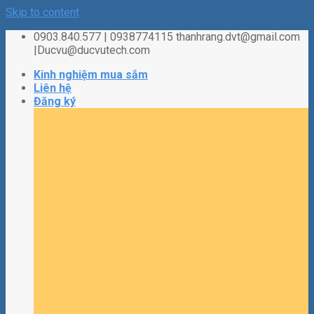
Skip to content
0903.840.577 | 0938774115 thanhrang.dvt@gmail.com
|Ducvu@ducvutech.com
Kinh nghiệm mua sắm
Liên hệ
Đăng ký