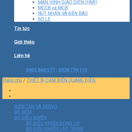
MÀN HÌNH GIAO DIỆN (HMI)
MCCB và MCB
NÚT NHẤN VÀ ĐÈN BÁO
RƠ LE
Tin tức
Giới thiệu
Liên hệ
0903.840.577 | 0938.774.115
Trang chủ
/
THIẾT BỊ CẢM BIẾN QUANG ĐIỆN
BIẾN TẦN VÀ SERVO
BỘ ĐẾM
BỘ ĐIỀU KHIỂN
BỘ ĐIỀU KHIỂN ĐỘNG CƠ
BỘ ĐIỀU KHIỂN LẬP TRÌNH