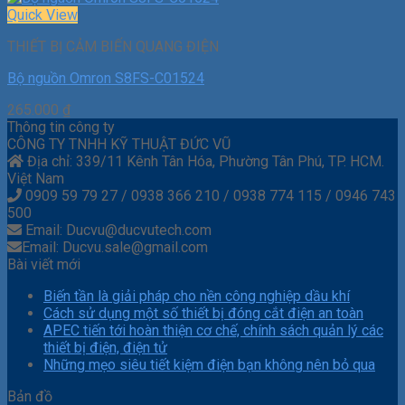
Quick View
THIẾT BỊ CẢM BIẾN QUANG ĐIỆN
Bộ nguồn Omron S8FS-C01524
265.000
₫
Thông tin công ty
CÔNG TY TNHH KỸ THUẬT ĐỨC VŨ
Địa chỉ: 339/11 Kênh Tân Hóa, Phường Tân Phú, TP. HCM.
Việt Nam
0909 59 79 27 / 0938 366 210 / 0938 774 115 / 0946 743
500
Email: Ducvu@ducvutech.com
Email: Ducvu.sale@gmail.com
Bài viết mới
Biến tần là giải pháp cho nền công nghiệp dầu khí
Cách sử dụng một số thiết bị đóng cắt điện an toàn
APEC tiến tới hoàn thiện cơ chế, chính sách quản lý các
thiết bị điện, điện tử
Những mẹo siêu tiết kiệm điện bạn không nên bỏ qua
Bản đồ