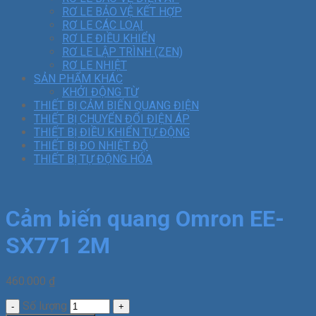
RƠ LE BẢO VỆ KẾT HỢP
RƠ LE CÁC LOẠI
RƠ LE ĐIỀU KHIỂN
RƠ LE LẬP TRÌNH (ZEN)
RƠ LE NHIỆT
SẢN PHẨM KHÁC
KHỞI ĐỘNG TỪ
THIẾT BỊ CẢM BIẾN QUANG ĐIỆN
THIẾT BỊ CHUYỂN ĐỔI ĐIỆN ÁP
THIẾT BỊ ĐIỀU KHIỂN TỰ ĐỘNG
THIẾT BỊ ĐO NHIỆT ĐỘ
THIẾT BỊ TỰ ĐỘNG HÓA
Cảm biến quang Omron EE-
SX771 2M
460.000
₫
Số lượng