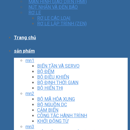
MÀN HÌNH GIAO DIỆN (HMI)
NÚT NHẤN VÀ ĐÈN BÁO
RƠ LE
RƠ LE CÁC LOẠI
RƠ LE LẬP TRÌNH (ZEN)
Trang chủ
sản phẩm
mn1
BIẾN TẦN VÀ SERVO
BỘ ĐẾM
BỘ ĐIỀU KHIỂN
BỘ ĐỊNH THỜI GIAN
BỘ HIỂN THỊ
mn2
BỘ MÃ HÓA XUNG
BỘ NGUỒN DC
CẢM BIẾN
CÔNG TẮC HÀNH TRÌNH
KHỞI ĐỘNG TỪ
mn3