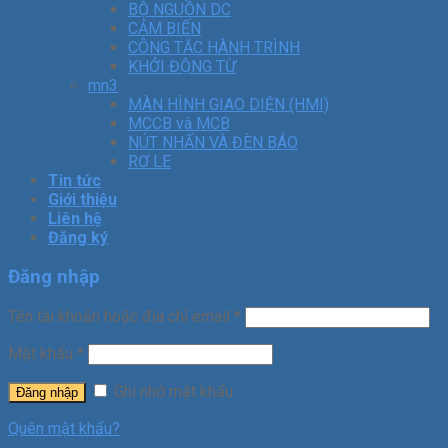
BỘ NGUỒN DC
CẢM BIẾN
CÔNG TẮC HÀNH TRÌNH
KHỞI ĐỘNG TỪ
mn3
MÀN HÌNH GIAO DIỆN (HMI)
MCCB và MCB
NÚT NHẤN VÀ ĐÈN BÁO
RƠ LE
Tin tức
Giới thiệu
Liên hệ
Đăng ký
Đăng nhập
Tên tài khoản hoặc địa chỉ email
*
Mật khẩu
*
Ghi nhớ mật khẩu
Đăng nhập
Quên mật khẩu?