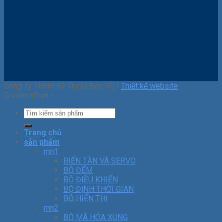
Công Ty TNHH Kỹ Thuật Đức Vũ |
Thiết kế website
Greensoft.vn -
Trang chủ
sản phẩm
mn1
BIẾN TẦN VÀ SERVO
BỘ ĐẾM
BỘ ĐIỀU KHIỂN
BỘ ĐỊNH THỜI GIAN
BỘ HIỂN THỊ
mn2
BỘ MÃ HÓA XUNG