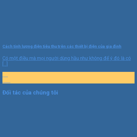
Cách tính lượng điện tiêu thụ trên các thiết bị điện của gia đình
Có một điều mà mọi người dùng hầu như không để ý đó là có
[...]
16
Th7
Đối tác của chúng tôi