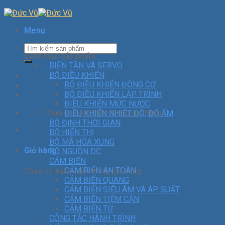
Menu
Danh mục sản phẩm
BIẾN TẦN VÀ SERVO
BỘ ĐIỀU KHIỂN
BỘ ĐIỀU KHIỂN ĐỘNG CƠ
BỘ ĐIỀU KHIỂN LẬP TRÌNH
ĐIỀU KHIỂN MỨC NƯỚC
Chưa có sản phẩm trong giỏ hàng.
ĐIỀU KHIỂN NHIỆT ĐỘ, ĐỘ ẨM
BỘ ĐỊNH THỜI GIAN
BỘ HIỂN THỊ
BỘ MÃ HÓA XUNG
Giỏ hàng
BỘ NGUỒN DC
CẢM BIẾN
CẢM BIẾN AN TOÀN
Chưa có sản phẩm trong giỏ hàng.
CẢM BIẾN QUANG
CẢM BIẾN SIÊU ÂM VÀ ÁP SUẤT
CẢM BIẾN TIỆM CẬN
CẢM BIẾN TỪ
CÔNG TẮC HÀNH TRÌNH