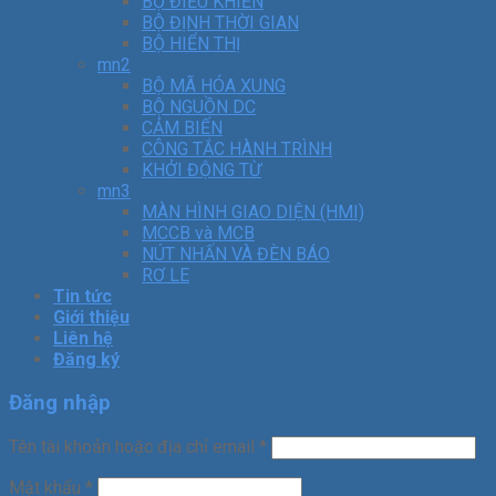
BỘ ĐIỀU KHIỂN
BỘ ĐỊNH THỜI GIAN
BỘ HIỂN THỊ
mn2
BỘ MÃ HÓA XUNG
BỘ NGUỒN DC
CẢM BIẾN
CÔNG TẮC HÀNH TRÌNH
KHỞI ĐỘNG TỪ
mn3
MÀN HÌNH GIAO DIỆN (HMI)
MCCB và MCB
NÚT NHẤN VÀ ĐÈN BÁO
RƠ LE
Tin tức
Giới thiệu
Liên hệ
Đăng ký
Đăng nhập
Tên tài khoản hoặc địa chỉ email
*
Mật khẩu
*