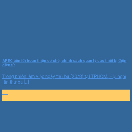
APEC tiến tới hoàn thiện cơ chế, chính sách quản lý các thiết bị điện,
điện tử
Trong phiên làm việc ngày thứ ba (20/8) tại TP.HCM, Hội nghị
lần thứ ba [...]
16
Th7