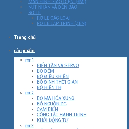
MÀN HÌNH GIAO DIỆN (HMI)
NÚT NHẤN VÀ ĐÈN BÁO
RƠ LE
RƠ LE CÁC LOẠI
RƠ LE LẬP TRÌNH (ZEN)
Trang chủ
sản phẩm
mn1
BIẾN TẦN VÀ SERVO
BỘ ĐẾM
BỘ ĐIỀU KHIỂN
BỘ ĐỊNH THỜI GIAN
BỘ HIỂN THỊ
mn2
BỘ MÃ HÓA XUNG
BỘ NGUỒN DC
CẢM BIẾN
CÔNG TẮC HÀNH TRÌNH
KHỞI ĐỘNG TỪ
mn3