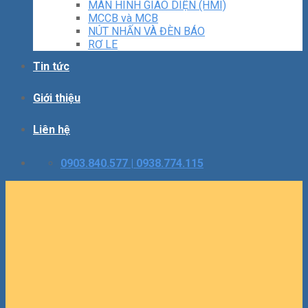
MÀN HÌNH GIAO DIỆN (HMI)
MCCB và MCB
NÚT NHẤN VÀ ĐÈN BÁO
RƠ LE
Tin tức
Giới thiệu
Liên hệ
0903.840.577 | 0938.774.115