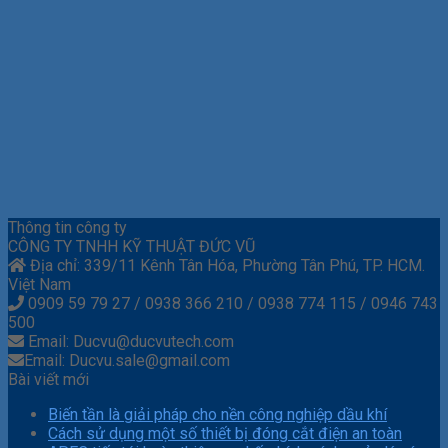
Thông tin công ty
CÔNG TY TNHH KỸ THUẬT ĐỨC VŨ
Địa chỉ: 339/11 Kênh Tân Hóa, Phường Tân Phú, TP. HCM.
Việt Nam
0909 59 79 27 / 0938 366 210 / 0938 774 115 / 0946 743
500
Email: Ducvu@ducvutech.com
Email: Ducvu.sale@gmail.com
Bài viết mới
Biến tần là giải pháp cho nền công nghiệp dầu khí
Cách sử dụng một số thiết bị đóng cắt điện an toàn