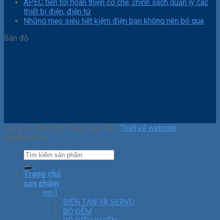
APEC tiến tới hoàn thiện cơ chế, chính sách quản lý các
thiết bị điện, điện tử
Những mẹo siêu tiết kiệm điện bạn không nên bỏ qua
Bản đồ
Công Ty TNHH Kỹ Thuật Đức Vũ |
Thiết kế website
Greensoft.vn -
Trang chủ
sản phẩm
mn1
BIẾN TẦN VÀ SERVO
BỘ ĐẾM