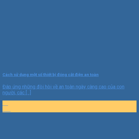
Cách sử dụng một số thiết bị đóng cắt điện an toàn
Đáp ứng những đòi hòi về an toàn ngày càng cao của con
người, các [...]
16
Th7