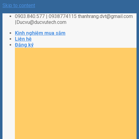
Skip to content
0903.840.577 | 0938774115 thanhrang.dvt@gmail.com
|Ducvu@ducvutech.com
Kinh nghiệm mua sắm
Liên hệ
Đăng ký