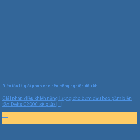
Biến tần là giải pháp cho nền công nghiệp dầu khí
Giải pháp điều khiển năng lượng cho bơm dầu bao gồm biến
tần Delta C2000 sẽ giúp [...]
16
Th7