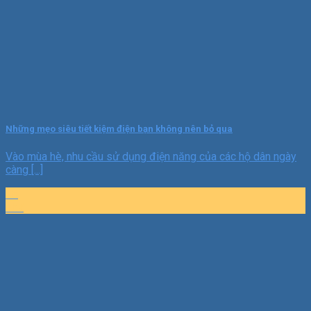
Những mẹo siêu tiết kiệm điện bạn không nên bỏ qua
Vào mùa hè, nhu cầu sử dụng điện năng của các hộ dân ngày
càng [...]
16
Th7