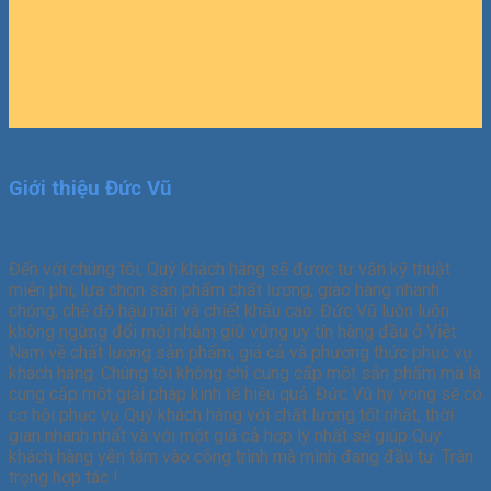
Giới thiệu Đức Vũ
Đến với chúng tôi, Quý khách hàng sẽ được tư vấn kỹ thuật
miễn phí, lựa chọn sản phẩm chất lượng, giao hàng nhanh
chóng, chế độ hậu mãi và chiết khấu cao. Đức Vũ luôn luôn
không ngừng đổi mới nhằm giữ vững uy tín hàng đầu ở Việt
Nam về chất lượng sản phẩm, giá cả và phương thức phục vụ
khách hàng. Chúng tôi không chỉ cung cấp một sản phẩm mà là
cung cấp một giải pháp kinh tế hiệu quả. Đức Vũ hy vọng sẽ có
cơ hội phục vụ Quý khách hàng với chất lượng tốt nhất, thời
gian nhanh nhất và với một giá cả hợp lý nhất sẽ giúp Quý
khách hàng yên tâm vào công trình mà mình đang đầu tư. Trân
trọng hợp tác !