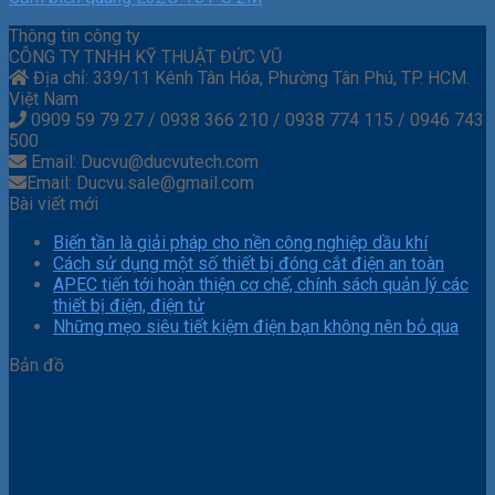
Thông tin công ty
CÔNG TY TNHH KỸ THUẬT ĐỨC VŨ
Địa chỉ: 339/11 Kênh Tân Hóa, Phường Tân Phú, TP. HCM.
Việt Nam
0909 59 79 27 / 0938 366 210 / 0938 774 115 / 0946 743
500
Email: Ducvu@ducvutech.com
Email: Ducvu.sale@gmail.com
Bài viết mới
Biến tần là giải pháp cho nền công nghiệp dầu khí
Cách sử dụng một số thiết bị đóng cắt điện an toàn
APEC tiến tới hoàn thiện cơ chế, chính sách quản lý các
thiết bị điện, điện tử
Những mẹo siêu tiết kiệm điện bạn không nên bỏ qua
Bản đồ