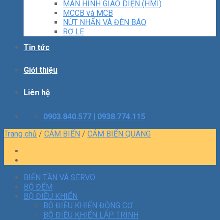
MÀN HÌNH GIAO DIỆN (HMI)
MCCB và MCB
NÚT NHẤN VÀ ĐÈN BÁO
RƠ LE
Tin tức
Giới thiệu
Liên hệ
0903.840.577 | 0938.774.115
Trang chủ
/
CẢM BIẾN
/
CẢM BIẾN QUANG
BIẾN TẦN VÀ SERVO
BỘ ĐẾM
BỘ ĐIỀU KHIỂN
BỘ ĐIỀU KHIỂN ĐỘNG CƠ
BỘ ĐIỀU KHIỂN LẬP TRÌNH