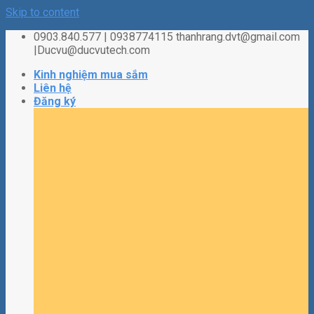
Skip to content
0903.840.577 | 0938774115 thanhrang.dvt@gmail.com
|Ducvu@ducvutech.com
Kinh nghiệm mua sắm
Liên hệ
Đăng ký