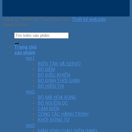
Công Ty TNHH Kỹ Thuật Đức Vũ |
Thiết kế website
Greensoft.vn -
Trang chủ
sản phẩm
mn1
BIẾN TẦN VÀ SERVO
BỘ ĐẾM
BỘ ĐIỀU KHIỂN
BỘ ĐỊNH THỜI GIAN
BỘ HIỂN THỊ
mn2
BỘ MÃ HÓA XUNG
BỘ NGUỒN DC
CẢM BIẾN
CÔNG TẮC HÀNH TRÌNH
KHỞI ĐỘNG TỪ
mn3
MÀN HÌNH GIAO DIỆN (HMI)