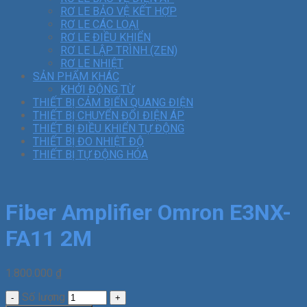
RƠ LE BẢO VỆ KẾT HỢP
RƠ LE CÁC LOẠI
RƠ LE ĐIỀU KHIỂN
RƠ LE LẬP TRÌNH (ZEN)
RƠ LE NHIỆT
SẢN PHẨM KHÁC
KHỞI ĐỘNG TỪ
THIẾT BỊ CẢM BIẾN QUANG ĐIỆN
THIẾT BỊ CHUYỂN ĐỔI ĐIỆN ÁP
THIẾT BỊ ĐIỀU KHIỂN TỰ ĐỘNG
THIẾT BỊ ĐO NHIỆT ĐỘ
THIẾT BỊ TỰ ĐỘNG HÓA
Fiber Amplifier Omron E3NX-
FA11 2M
1.800.000
₫
Số lượng