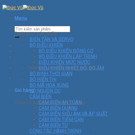
Menu
Danh mục sản phẩm
BIẾN TẦN VÀ SERVO
BỘ ĐIỀU KHIỂN
BỘ ĐIỀU KHIỂN ĐỘNG CƠ
BỘ ĐIỀU KHIỂN LẬP TRÌNH
ĐIỀU KHIỂN MỨC NƯỚC
Chưa có sản phẩm trong giỏ hàng.
ĐIỀU KHIỂN NHIỆT ĐỘ, ĐỘ ẨM
BỘ ĐỊNH THỜI GIAN
BỘ HIỂN THỊ
BỘ MÃ HÓA XUNG
Giỏ hàng
BỘ NGUỒN DC
CẢM BIẾN
CẢM BIẾN AN TOÀN
Chưa có sản phẩm trong giỏ hàng.
CẢM BIẾN QUANG
CẢM BIẾN SIÊU ÂM VÀ ÁP SUẤT
CẢM BIẾN TIỆM CẬN
CẢM BIẾN TỪ
CÔNG TẮC HÀNH TRÌNH