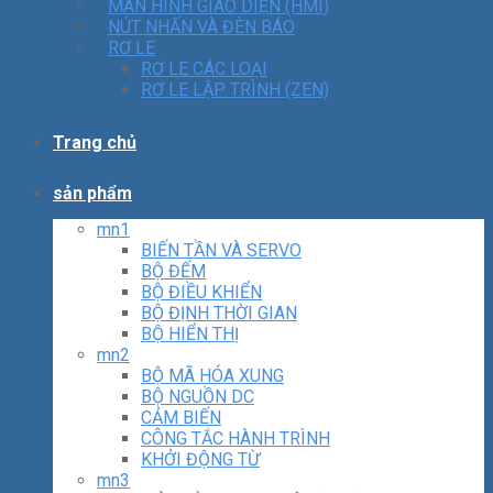
MÀN HÌNH GIAO DIỆN (HMI)
NÚT NHẤN VÀ ĐÈN BÁO
RƠ LE
RƠ LE CÁC LOẠI
RƠ LE LẬP TRÌNH (ZEN)
Trang chủ
sản phẩm
mn1
BIẾN TẦN VÀ SERVO
BỘ ĐẾM
BỘ ĐIỀU KHIỂN
BỘ ĐỊNH THỜI GIAN
BỘ HIỂN THỊ
mn2
BỘ MÃ HÓA XUNG
BỘ NGUỒN DC
CẢM BIẾN
CÔNG TẮC HÀNH TRÌNH
KHỞI ĐỘNG TỪ
mn3