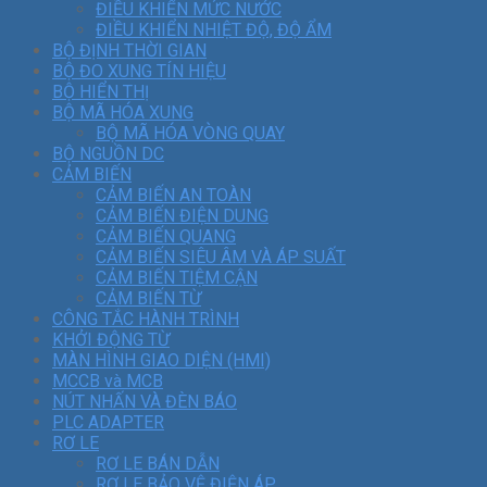
ĐIỀU KHIỂN MỨC NƯỚC
ĐIỀU KHIỂN NHIỆT ĐỘ, ĐỘ ẨM
BỘ ĐỊNH THỜI GIAN
BỘ ĐO XUNG TÍN HIỆU
BỘ HIỂN THỊ
BỘ MÃ HÓA XUNG
BỘ MÃ HÓA VÒNG QUAY
BỘ NGUỒN DC
CẢM BIẾN
CẢM BIẾN AN TOÀN
CẢM BIẾN ĐIỆN DUNG
CẢM BIẾN QUANG
CẢM BIẾN SIÊU ÂM VÀ ÁP SUẤT
CẢM BIẾN TIỆM CẬN
CẢM BIẾN TỪ
CÔNG TẮC HÀNH TRÌNH
KHỞI ĐỘNG TỪ
MÀN HÌNH GIAO DIỆN (HMI)
MCCB và MCB
NÚT NHẤN VÀ ĐÈN BÁO
PLC ADAPTER
RƠ LE
RƠ LE BÁN DẪN
RƠ LE BẢO VỆ ĐIỆN ÁP