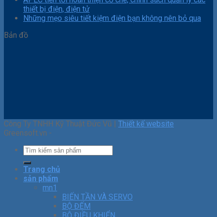
thiết bị điện, điện tử
Những mẹo siêu tiết kiệm điện bạn không nên bỏ qua
Bản đồ
Công Ty TNHH Kỹ Thuật Đức Vũ |
Thiết kế website
Greensoft.vn -
Trang chủ
sản phẩm
mn1
BIẾN TẦN VÀ SERVO
BỘ ĐẾM
BỘ ĐIỀU KHIỂN