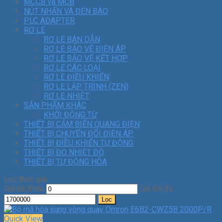
MCCB và MCB
NÚT NHẤN VÀ ĐÈN BÁO
PLC ADAPTER
RƠ LE
RƠ LE BÁN DẪN
RƠ LE BẢO VỆ ĐIỆN ÁP
RƠ LE BẢO VỆ KẾT HỢP
RƠ LE CÁC LOẠI
RƠ LE ĐIỀU KHIỂN
RƠ LE LẬP TRÌNH (ZEN)
RƠ LE NHIỆT
SẢN PHẨM KHÁC
KHỞI ĐỘNG TỪ
THIẾT BỊ CẢM BIẾN QUANG ĐIỆN
THIẾT BỊ CHUYỂN ĐỔI ĐIỆN ÁP
THIẾT BỊ ĐIỀU KHIỂN TỰ ĐỘNG
THIẾT BỊ ĐO NHIỆT ĐỘ
THIẾT BỊ TỰ ĐỘNG HÓA
Lọc theo giá
Giá tối thiểu
Giá tối đa
Lọc
Quick View