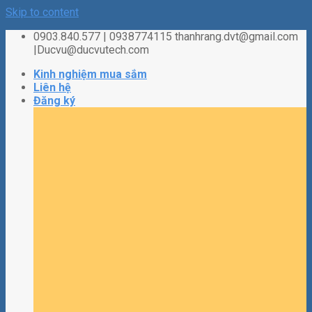
Skip to content
0903.840.577 | 0938774115 thanhrang.dvt@gmail.com
|Ducvu@ducvutech.com
Kinh nghiệm mua sắm
Liên hệ
Đăng ký