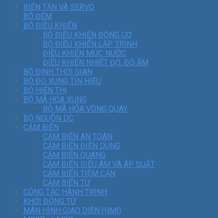
BIẾN TẦN VÀ SERVO
BỘ ĐẾM
BỘ ĐIỀU KHIỂN
BỘ ĐIỀU KHIỂN ĐỘNG CƠ
BỘ ĐIỀU KHIỂN LẬP TRÌNH
ĐIỀU KHIỂN MỨC NƯỚC
ĐIỀU KHIỂN NHIỆT ĐỘ, ĐỘ ẨM
BỘ ĐỊNH THỜI GIAN
BỘ ĐO XUNG TÍN HIỆU
BỘ HIỂN THỊ
BỘ MÃ HÓA XUNG
BỘ MÃ HÓA VÒNG QUAY
BỘ NGUỒN DC
CẢM BIẾN
CẢM BIẾN AN TOÀN
CẢM BIẾN ĐIỆN DUNG
CẢM BIẾN QUANG
CẢM BIẾN SIÊU ÂM VÀ ÁP SUẤT
CẢM BIẾN TIỆM CẬN
CẢM BIẾN TỪ
CÔNG TẮC HÀNH TRÌNH
KHỞI ĐỘNG TỪ
MÀN HÌNH GIAO DIỆN (HMI)