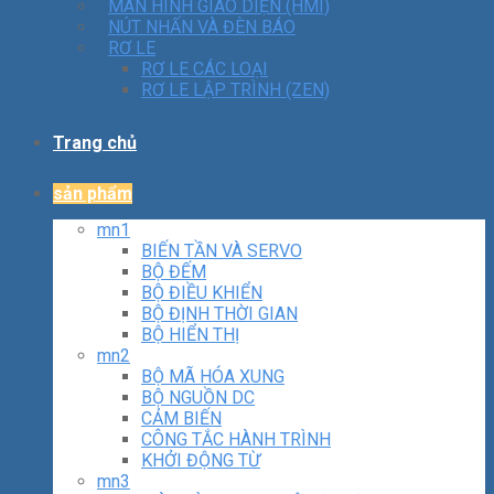
MÀN HÌNH GIAO DIỆN (HMI)
NÚT NHẤN VÀ ĐÈN BÁO
RƠ LE
RƠ LE CÁC LOẠI
RƠ LE LẬP TRÌNH (ZEN)
Trang chủ
sản phẩm
mn1
BIẾN TẦN VÀ SERVO
BỘ ĐẾM
BỘ ĐIỀU KHIỂN
BỘ ĐỊNH THỜI GIAN
BỘ HIỂN THỊ
mn2
BỘ MÃ HÓA XUNG
BỘ NGUỒN DC
CẢM BIẾN
CÔNG TẮC HÀNH TRÌNH
KHỞI ĐỘNG TỪ
mn3