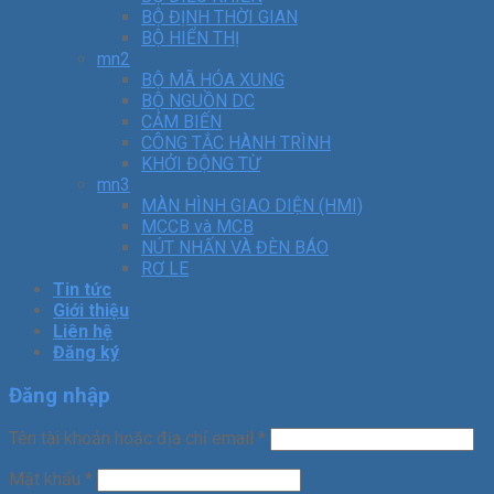
BỘ ĐỊNH THỜI GIAN
BỘ HIỂN THỊ
mn2
BỘ MÃ HÓA XUNG
BỘ NGUỒN DC
CẢM BIẾN
CÔNG TẮC HÀNH TRÌNH
KHỞI ĐỘNG TỪ
mn3
MÀN HÌNH GIAO DIỆN (HMI)
MCCB và MCB
NÚT NHẤN VÀ ĐÈN BÁO
RƠ LE
Tin tức
Giới thiệu
Liên hệ
Đăng ký
Đăng nhập
Tên tài khoản hoặc địa chỉ email
*
Mật khẩu
*