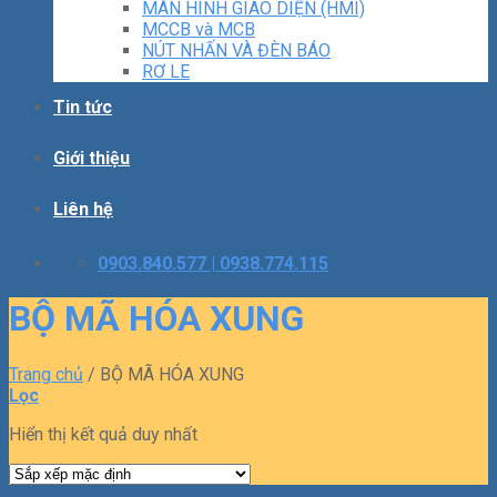
MÀN HÌNH GIAO DIỆN (HMI)
MCCB và MCB
NÚT NHẤN VÀ ĐÈN BÁO
RƠ LE
Tin tức
Giới thiệu
Liên hệ
0903.840.577 | 0938.774.115
BỘ MÃ HÓA XUNG
Trang chủ
/
BỘ MÃ HÓA XUNG
Lọc
Hiển thị kết quả duy nhất