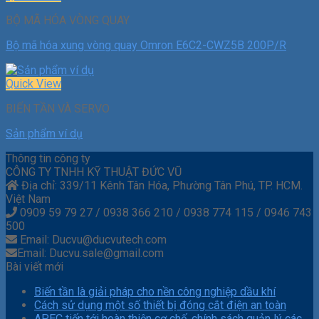
BỘ MÃ HÓA VÒNG QUAY
Bộ mã hóa xung vòng quay Omron E6C2-CWZ5B 200P/R
Quick View
BIẾN TẦN VÀ SERVO
Sản phẩm ví dụ
Thông tin công ty
CÔNG TY TNHH KỸ THUẬT ĐỨC VŨ
Địa chỉ: 339/11 Kênh Tân Hóa, Phường Tân Phú, TP. HCM.
Việt Nam
0909 59 79 27 / 0938 366 210 / 0938 774 115 / 0946 743
500
Email: Ducvu@ducvutech.com
Email: Ducvu.sale@gmail.com
Bài viết mới
Biến tần là giải pháp cho nền công nghiệp dầu khí
Cách sử dụng một số thiết bị đóng cắt điện an toàn
APEC tiến tới hoàn thiện cơ chế, chính sách quản lý các