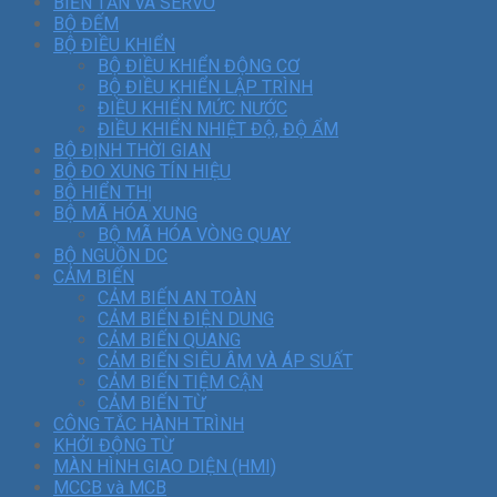
BIẾN TẦN VÀ SERVO
BỘ ĐẾM
BỘ ĐIỀU KHIỂN
BỘ ĐIỀU KHIỂN ĐỘNG CƠ
BỘ ĐIỀU KHIỂN LẬP TRÌNH
ĐIỀU KHIỂN MỨC NƯỚC
ĐIỀU KHIỂN NHIỆT ĐỘ, ĐỘ ẨM
BỘ ĐỊNH THỜI GIAN
BỘ ĐO XUNG TÍN HIỆU
BỘ HIỂN THỊ
BỘ MÃ HÓA XUNG
BỘ MÃ HÓA VÒNG QUAY
BỘ NGUỒN DC
CẢM BIẾN
CẢM BIẾN AN TOÀN
CẢM BIẾN ĐIỆN DUNG
CẢM BIẾN QUANG
CẢM BIẾN SIÊU ÂM VÀ ÁP SUẤT
CẢM BIẾN TIỆM CẬN
CẢM BIẾN TỪ
CÔNG TẮC HÀNH TRÌNH
KHỞI ĐỘNG TỪ
MÀN HÌNH GIAO DIỆN (HMI)
MCCB và MCB