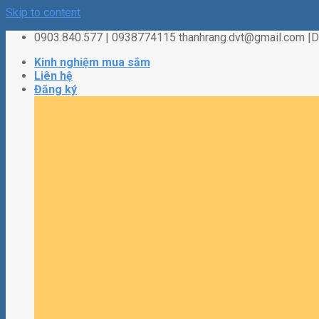
Skip to content
0903.840.577 | 0938774115 thanhrang.dvt@gmail.com 
Kinh nghiệm mua sắm
Liên hệ
Đăng ký