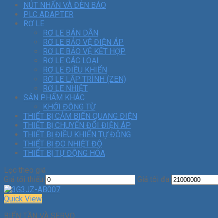
NÚT NHẤN VÀ ĐÈN BÁO
PLC ADAPTER
RƠ LE
RƠ LE BÁN DẪN
RƠ LE BẢO VỆ ĐIỆN ÁP
RƠ LE BẢO VỆ KẾT HỢP
RƠ LE CÁC LOẠI
RƠ LE ĐIỀU KHIỂN
RƠ LE LẬP TRÌNH (ZEN)
RƠ LE NHIỆT
SẢN PHẨM KHÁC
KHỞI ĐỘNG TỪ
THIẾT BỊ CẢM BIẾN QUANG ĐIỆN
THIẾT BỊ CHUYỂN ĐỔI ĐIỆN ÁP
THIẾT BỊ ĐIỀU KHIỂN TỰ ĐỘNG
THIẾT BỊ ĐO NHIỆT ĐỘ
THIẾT BỊ TỰ ĐỘNG HÓA
Lọc theo giá
Giá tối thiểu
Giá tối đa
Quick View
BIẾN TẦN VÀ SERVO