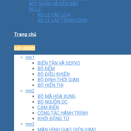
NÚT NHẤN VÀ ĐÈN BÁO
RƠ LE
RƠ LE CÁC LOẠI
RƠ LE LẬP TRÌNH (ZEN)
Trang chủ
sản phẩm
mn1
BIẾN TẦN VÀ SERVO
BỘ ĐẾM
BỘ ĐIỀU KHIỂN
BỘ ĐỊNH THỜI GIAN
BỘ HIỂN THỊ
mn2
BỘ MÃ HÓA XUNG
BỘ NGUỒN DC
CẢM BIẾN
CÔNG TẮC HÀNH TRÌNH
KHỞI ĐỘNG TỪ
mn3
MÀN HÌNH GIAO DIỆN (HMI)