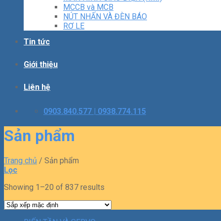
MCCB và MCB
NÚT NHẤN VÀ ĐÈN BÁO
RƠ LE
Tin tức
Giới thiệu
Liên hệ
0903.840.577 | 0938.774.115
Sản phẩm
Trang chủ
/
Sản phẩm
Lọc
Showing 1–20 of 837 results