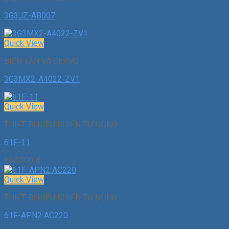
3G3JZ-AB007
Quick View
BIẾN TẦN VÀ SERVO
3G3MX2-A4022-ZV1
Quick View
THIẾT BỊ ĐIỀU KHIỂN TỰ ĐỘNG
61F-11
650.000
₫
Quick View
THIẾT BỊ ĐIỀU KHIỂN TỰ ĐỘNG
61F-APN2 AC220