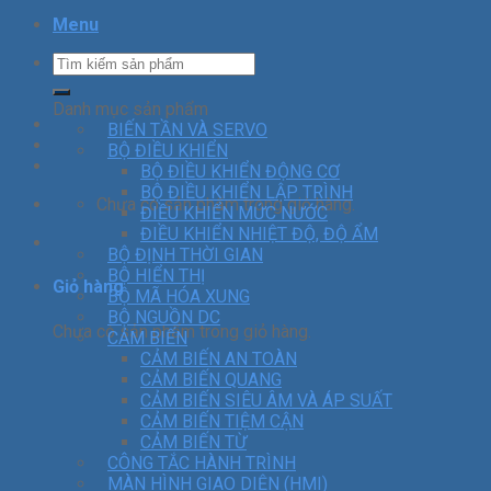
Menu
Danh mục sản phẩm
BIẾN TẦN VÀ SERVO
BỘ ĐIỀU KHIỂN
BỘ ĐIỀU KHIỂN ĐỘNG CƠ
BỘ ĐIỀU KHIỂN LẬP TRÌNH
Chưa có sản phẩm trong giỏ hàng.
ĐIỀU KHIỂN MỨC NƯỚC
ĐIỀU KHIỂN NHIỆT ĐỘ, ĐỘ ẨM
BỘ ĐỊNH THỜI GIAN
BỘ HIỂN THỊ
Giỏ hàng
BỘ MÃ HÓA XUNG
BỘ NGUỒN DC
Chưa có sản phẩm trong giỏ hàng.
CẢM BIẾN
CẢM BIẾN AN TOÀN
CẢM BIẾN QUANG
CẢM BIẾN SIÊU ÂM VÀ ÁP SUẤT
CẢM BIẾN TIỆM CẬN
CẢM BIẾN TỪ
CÔNG TẮC HÀNH TRÌNH
MÀN HÌNH GIAO DIỆN (HMI)