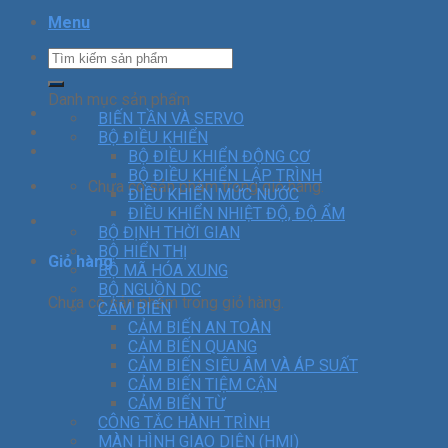
Menu
Danh mục sản phẩm
BIẾN TẦN VÀ SERVO
BỘ ĐIỀU KHIỂN
BỘ ĐIỀU KHIỂN ĐỘNG CƠ
BỘ ĐIỀU KHIỂN LẬP TRÌNH
Chưa có sản phẩm trong giỏ hàng.
ĐIỀU KHIỂN MỨC NƯỚC
ĐIỀU KHIỂN NHIỆT ĐỘ, ĐỘ ẨM
BỘ ĐỊNH THỜI GIAN
BỘ HIỂN THỊ
Giỏ hàng
BỘ MÃ HÓA XUNG
BỘ NGUỒN DC
Chưa có sản phẩm trong giỏ hàng.
CẢM BIẾN
CẢM BIẾN AN TOÀN
CẢM BIẾN QUANG
CẢM BIẾN SIÊU ÂM VÀ ÁP SUẤT
CẢM BIẾN TIỆM CẬN
CẢM BIẾN TỪ
CÔNG TẮC HÀNH TRÌNH
MÀN HÌNH GIAO DIỆN (HMI)