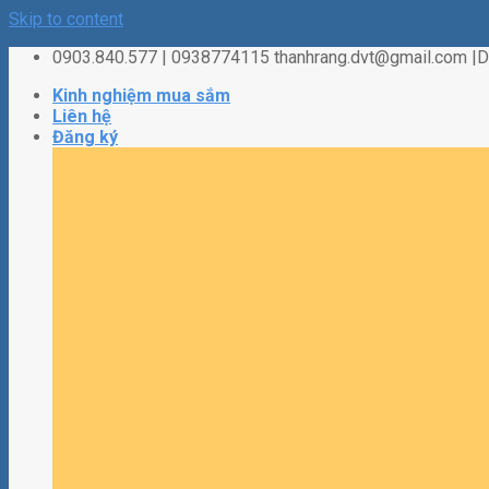
Skip to content
0903.840.577 | 0938774115 thanhrang.dvt@gmail.com 
Kinh nghiệm mua sắm
Liên hệ
Đăng ký