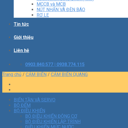
MCCB và MCB
NÚT NHẤN VÀ ĐÈN BÁO
RƠ LE
Tin tức
Giới thiệu
Liên hệ
0903.840.577 | 0938.774.115
Trang chủ
/
CẢM BIẾN
/
CẢM BIẾN QUANG
BIẾN TẦN VÀ SERVO
BỘ ĐẾM
BỘ ĐIỀU KHIỂN
BỘ ĐIỀU KHIỂN ĐỘNG CƠ
BỘ ĐIỀU KHIỂN LẬP TRÌNH
ĐIỀU KHIỂN MỨC NƯỚC