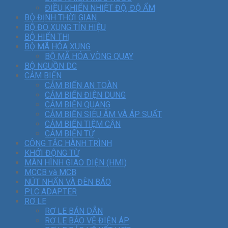
ĐIỀU KHIỂN NHIỆT ĐỘ, ĐỘ ẨM
BỘ ĐỊNH THỜI GIAN
BỘ ĐO XUNG TÍN HIỆU
BỘ HIỂN THỊ
BỘ MÃ HÓA XUNG
BỘ MÃ HÓA VÒNG QUAY
BỘ NGUỒN DC
CẢM BIẾN
CẢM BIẾN AN TOÀN
CẢM BIẾN ĐIỆN DUNG
CẢM BIẾN QUANG
CẢM BIẾN SIÊU ÂM VÀ ÁP SUẤT
CẢM BIẾN TIỆM CẬN
CẢM BIẾN TỪ
CÔNG TẮC HÀNH TRÌNH
KHỞI ĐỘNG TỪ
MÀN HÌNH GIAO DIỆN (HMI)
MCCB và MCB
NÚT NHẤN VÀ ĐÈN BÁO
PLC ADAPTER
RƠ LE
RƠ LE BÁN DẪN
RƠ LE BẢO VỆ ĐIỆN ÁP