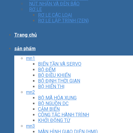
NÚT NHẤN VÀ ĐÈN BÁO
RƠ LE
RƠ LE CÁC LOẠI
RƠ LE LẬP TRÌNH (ZEN)
Trang chủ
sản phẩm
mn1
BIẾN TẦN VÀ SERVO
BỘ ĐẾM
BỘ ĐIỀU KHIỂN
BỘ ĐỊNH THỜI GIAN
BỘ HIỂN THỊ
mn2
BỘ MÃ HÓA XUNG
BỘ NGUỒN DC
CẢM BIẾN
CÔNG TẮC HÀNH TRÌNH
KHỞI ĐỘNG TỪ
mn3
MÀN HÌNH GIAO DIỆN (HMI)