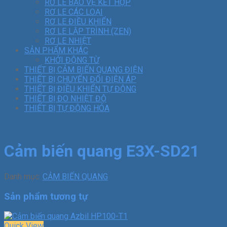
RƠ LE BẢO VỆ KẾT HỢP
RƠ LE CÁC LOẠI
RƠ LE ĐIỀU KHIỂN
RƠ LE LẬP TRÌNH (ZEN)
RƠ LE NHIỆT
SẢN PHẨM KHÁC
KHỞI ĐỘNG TỪ
THIẾT BỊ CẢM BIẾN QUANG ĐIỆN
THIẾT BỊ CHUYỂN ĐỔI ĐIỆN ÁP
THIẾT BỊ ĐIỀU KHIỂN TỰ ĐỘNG
THIẾT BỊ ĐO NHIỆT ĐỘ
THIẾT BỊ TỰ ĐỘNG HÓA
Cảm biến quang E3X-SD21
Danh mục:
CẢM BIẾN QUANG
Sản phẩm tương tự
Quick View