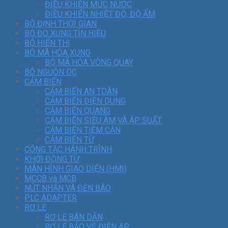
ĐIỀU KHIỂN MỨC NƯỚC
ĐIỀU KHIỂN NHIỆT ĐỘ, ĐỘ ẨM
BỘ ĐỊNH THỜI GIAN
BỘ ĐO XUNG TÍN HIỆU
BỘ HIỂN THỊ
BỘ MÃ HÓA XUNG
BỘ MÃ HÓA VÒNG QUAY
BỘ NGUỒN DC
CẢM BIẾN
CẢM BIẾN AN TOÀN
CẢM BIẾN ĐIỆN DUNG
CẢM BIẾN QUANG
CẢM BIẾN SIÊU ÂM VÀ ÁP SUẤT
CẢM BIẾN TIỆM CẬN
CẢM BIẾN TỪ
CÔNG TẮC HÀNH TRÌNH
KHỞI ĐỘNG TỪ
MÀN HÌNH GIAO DIỆN (HMI)
MCCB và MCB
NÚT NHẤN VÀ ĐÈN BÁO
PLC ADAPTER
RƠ LE
RƠ LE BÁN DẪN
RƠ LE BẢO VỆ ĐIỆN ÁP