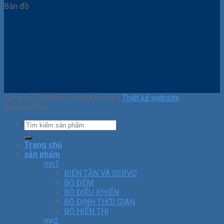
Bản đồ
Công Ty TNHH Kỹ Thuật Đức Vũ |
Thiết kế website
Greensoft.vn -
Trang chủ
sản phẩm
mn1
BIẾN TẦN VÀ SERVO
BỘ ĐẾM
BỘ ĐIỀU KHIỂN
BỘ ĐỊNH THỜI GIAN
BỘ HIỂN THỊ
mn2