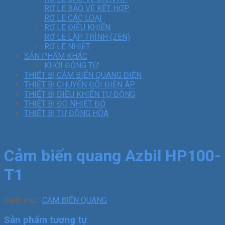
RƠ LE BẢO VỆ KẾT HỢP
RƠ LE CÁC LOẠI
RƠ LE ĐIỀU KHIỂN
RƠ LE LẬP TRÌNH (ZEN)
RƠ LE NHIỆT
SẢN PHẨM KHÁC
KHỞI ĐỘNG TỪ
THIẾT BỊ CẢM BIẾN QUANG ĐIỆN
THIẾT BỊ CHUYỂN ĐỔI ĐIỆN ÁP
THIẾT BỊ ĐIỀU KHIỂN TỰ ĐỘNG
THIẾT BỊ ĐO NHIỆT ĐỘ
THIẾT BỊ TỰ ĐỘNG HÓA
Cảm biến quang Azbil HP100-
T1
Danh mục:
CẢM BIẾN QUANG
Sản phẩm tương tự