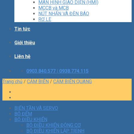
MÀN HÌNH GIAO DIỆN (HMI)
MCCB và MCB
NÚT NHẤN VÀ ĐÈN BÁO
RƠ LE
Tin tức
Giới thiệu
Liên hệ
0903.840.577 | 0938.774.115
Trang chủ
/
CẢM BIẾN
/
CẢM BIẾN QUANG
BIẾN TẦN VÀ SERVO
BỘ ĐẾM
BỘ ĐIỀU KHIỂN
BỘ ĐIỀU KHIỂN ĐỘNG CƠ
BỘ ĐIỀU KHIỂN LẬP TRÌNH