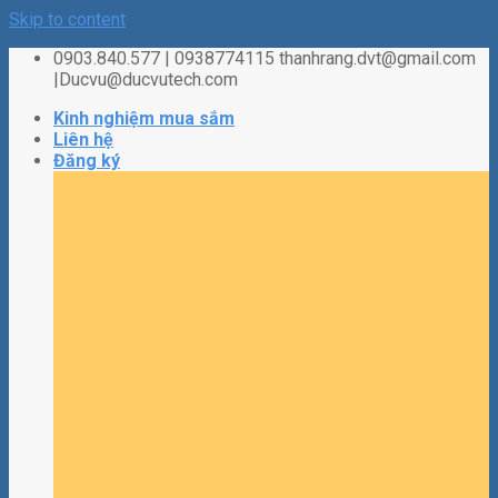
Skip to content
0903.840.577 | 0938774115 thanhrang.dvt@gmail.com
|Ducvu@ducvutech.com
Kinh nghiệm mua sắm
Liên hệ
Đăng ký