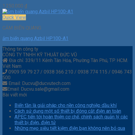
1.250.000
₫
Quick View
CẢM BIẾN QUANG
ảm biến quang Azbil HP100-A1
Thông tin công ty
CÔNG TY TNHH KỸ THUẬT ĐỨC VŨ
Địa chỉ: 339/11 Kênh Tân Hóa, Phường Tân Phú, TP. HCM.
Việt Nam
0909 59 79 27 / 0938 366 210 / 0938 774 115 / 0946 743
500
Email: Ducvu@ducvutech.com
Email: Ducvu.sale@gmail.com
Bài viết mới
Biến tần là giải pháp cho nền công nghiệp dầu khí
Cách sử dụng một số thiết bị đóng cắt điện an toàn
APEC tiến tới hoàn thiện cơ chế, chính sách quản lý các
thiết bị điện, điện tử
Những mẹo siêu tiết kiệm điện bạn không nên bỏ qua