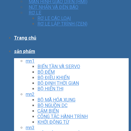
MÀN HÌNH GIAO DIỆN (HMI)
NÚT NHẤN VÀ ĐÈN BÁO
RƠ LE
RƠ LE CÁC LOẠI
RƠ LE LẬP TRÌNH (ZEN)
Trang chủ
sản phẩm
mn1
BIẾN TẦN VÀ SERVO
BỘ ĐẾM
BỘ ĐIỀU KHIỂN
BỘ ĐỊNH THỜI GIAN
BỘ HIỂN THỊ
mn2
BỘ MÃ HÓA XUNG
BỘ NGUỒN DC
CẢM BIẾN
CÔNG TẮC HÀNH TRÌNH
KHỞI ĐỘNG TỪ
mn3