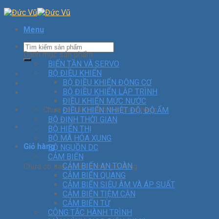
Menu
Danh mục sản phẩm
BIẾN TẦN VÀ SERVO
BỘ ĐIỀU KHIỂN
BỘ ĐIỀU KHIỂN ĐỘNG CƠ
BỘ ĐIỀU KHIỂN LẬP TRÌNH
ĐIỀU KHIỂN MỨC NƯỚC
Chưa có sản phẩm trong giỏ hàng.
ĐIỀU KHIỂN NHIỆT ĐỘ, ĐỘ ẨM
BỘ ĐỊNH THỜI GIAN
BỘ HIỂN THỊ
BỘ MÃ HÓA XUNG
Giỏ hàng
BỘ NGUỒN DC
CẢM BIẾN
CẢM BIẾN AN TOÀN
Chưa có sản phẩm trong giỏ hàng.
CẢM BIẾN QUANG
CẢM BIẾN SIÊU ÂM VÀ ÁP SUẤT
CẢM BIẾN TIỆM CẬN
CẢM BIẾN TỪ
CÔNG TẮC HÀNH TRÌNH