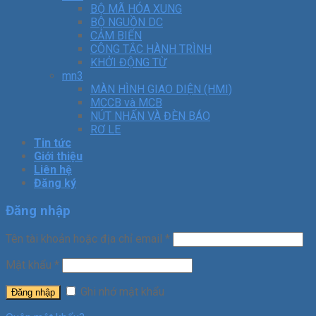
BỘ MÃ HÓA XUNG
BỘ NGUỒN DC
CẢM BIẾN
CÔNG TẮC HÀNH TRÌNH
KHỞI ĐỘNG TỪ
mn3
MÀN HÌNH GIAO DIỆN (HMI)
MCCB và MCB
NÚT NHẤN VÀ ĐÈN BÁO
RƠ LE
Tin tức
Giới thiệu
Liên hệ
Đăng ký
Đăng nhập
Tên tài khoản hoặc địa chỉ email
*
Mật khẩu
*
Ghi nhớ mật khẩu
Đăng nhập