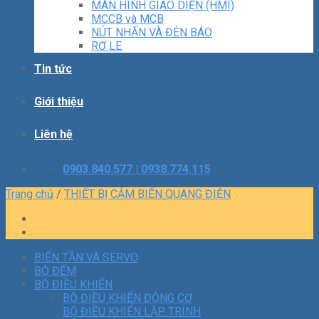
MÀN HÌNH GIAO DIỆN (HMI)
MCCB và MCB
NÚT NHẤN VÀ ĐÈN BÁO
RƠ LE
Tin tức
Giới thiệu
Liên hệ
0903.840.577 | 0938.774.115
Trang chủ
/
THIẾT BỊ CẢM BIẾN QUANG ĐIỆN
BIẾN TẦN VÀ SERVO
BỘ ĐẾM
BỘ ĐIỀU KHIỂN
BỘ ĐIỀU KHIỂN ĐỘNG CƠ
BỘ ĐIỀU KHIỂN LẬP TRÌNH