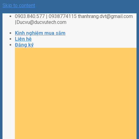
Skip to content
0903.840.577 | 0938774115 thanhrang.dvt@gmail.com
|Ducvu@ducvutech.com
Kinh nghiệm mua sắm
Liên hệ
Đăng ký