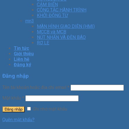
CẢM BIẾN
CÔNG TẮC HÀNH TRÌNH
KHỞI ĐỘNG TỪ
mn3
MÀN HÌNH GIAO DIỆN (HMI)
MCCB và MCB
NÚT NHẤN VÀ ĐÈN BÁO
RƠ LE
Tin tức
Giới thiệu
Liên hệ
Đăng ký
Đăng nhập
Tên tài khoản hoặc địa chỉ email
*
Mật khẩu
*
Ghi nhớ mật khẩu
Đăng nhập
Quên mật khẩu?