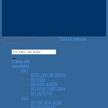
Công Ty TNHH Kỹ Thuật Đức Vũ |
Thiết kế website
Greensoft.vn -
Trang chủ
sản phẩm
mn1
BIẾN TẦN VÀ SERVO
BỘ ĐẾM
BỘ ĐIỀU KHIỂN
BỘ ĐỊNH THỜI GIAN
BỘ HIỂN THỊ
mn2
BỘ MÃ HÓA XUNG
BỘ NGUỒN DC