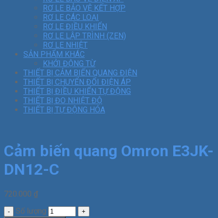
RƠ LE BẢO VỆ KẾT HỢP
RƠ LE CÁC LOẠI
RƠ LE ĐIỀU KHIỂN
RƠ LE LẬP TRÌNH (ZEN)
RƠ LE NHIỆT
SẢN PHẨM KHÁC
KHỞI ĐỘNG TỪ
THIẾT BỊ CẢM BIẾN QUANG ĐIỆN
THIẾT BỊ CHUYỂN ĐỔI ĐIỆN ÁP
THIẾT BỊ ĐIỀU KHIỂN TỰ ĐỘNG
THIẾT BỊ ĐO NHIỆT ĐỘ
THIẾT BỊ TỰ ĐỘNG HÓA
Cảm biến quang Omron E3JK-
DN12-C
720.000
₫
Số lượng