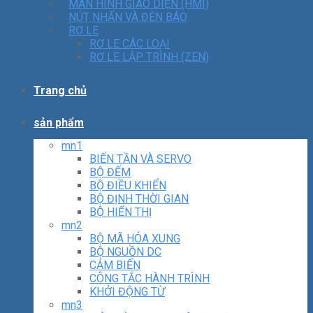
MÀN HÌNH GIAO DIỆN (HMI)
NÚT NHẤN VÀ ĐÈN BÁO
RƠ LE
RƠ LE CÁC LOẠI
RƠ LE LẬP TRÌNH (ZEN)
Trang chủ
sản phẩm
mn1
BIẾN TẦN VÀ SERVO
BỘ ĐẾM
BỘ ĐIỀU KHIỂN
BỘ ĐỊNH THỜI GIAN
BỘ HIỂN THỊ
mn2
BỘ MÃ HÓA XUNG
BỘ NGUỒN DC
CẢM BIẾN
CÔNG TẮC HÀNH TRÌNH
KHỞI ĐỘNG TỪ
mn3