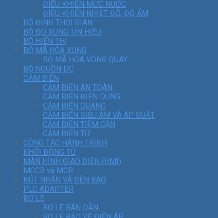
ĐIỀU KHIỂN MỨC NƯỚC
ĐIỀU KHIỂN NHIỆT ĐỘ, ĐỘ ẨM
BỘ ĐỊNH THỜI GIAN
BỘ ĐO XUNG TÍN HIỆU
BỘ HIỂN THỊ
BỘ MÃ HÓA XUNG
BỘ MÃ HÓA VÒNG QUAY
BỘ NGUỒN DC
CẢM BIẾN
CẢM BIẾN AN TOÀN
CẢM BIẾN ĐIỆN DUNG
CẢM BIẾN QUANG
CẢM BIẾN SIÊU ÂM VÀ ÁP SUẤT
CẢM BIẾN TIỆM CẬN
CẢM BIẾN TỪ
CÔNG TẮC HÀNH TRÌNH
KHỞI ĐỘNG TỪ
MÀN HÌNH GIAO DIỆN (HMI)
MCCB và MCB
NÚT NHẤN VÀ ĐÈN BÁO
PLC ADAPTER
RƠ LE
RƠ LE BÁN DẪN
RƠ LE BẢO VỆ ĐIỆN ÁP