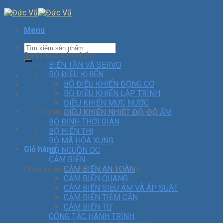
Menu
Danh mục sản phẩm
BIẾN TẦN VÀ SERVO
BỘ ĐIỀU KHIỂN
BỘ ĐIỀU KHIỂN ĐỘNG CƠ
BỘ ĐIỀU KHIỂN LẬP TRÌNH
ĐIỀU KHIỂN MỨC NƯỚC
Chưa có sản phẩm trong giỏ hàng.
ĐIỀU KHIỂN NHIỆT ĐỘ, ĐỘ ẨM
BỘ ĐỊNH THỜI GIAN
BỘ HIỂN THỊ
BỘ MÃ HÓA XUNG
Giỏ hàng
BỘ NGUỒN DC
CẢM BIẾN
CẢM BIẾN AN TOÀN
Chưa có sản phẩm trong giỏ hàng.
CẢM BIẾN QUANG
CẢM BIẾN SIÊU ÂM VÀ ÁP SUẤT
CẢM BIẾN TIỆM CẬN
CẢM BIẾN TỪ
CÔNG TẮC HÀNH TRÌNH