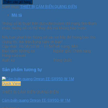
Thêm vào giỏ hàng
Danh mục:
THIẾT BỊ CẢM BIẾN QUANG ĐIỆN
Mô tả
Thông số kĩ thuật trên ducvutech.com chỉ mang tính tham
khảo, thông số có thể thay đổi mà không báo trước.
Nếu bạn phát hiện thông số sai xin hãy để thông báo cho
chúng tôi. Xin trân trọng cảm ơn bạn!
Cập nhật:
19/06/2018 – 11:56
Tình trạng:
Mới
Bảo hành:
Không có
Nguồn gốc:
Chính hãng
Hãng sản xuất
Xuất xứ
Trung Quốc
Sản phẩm tương tự
Quick View
THIẾT BỊ CẢM BIẾN QUANG ĐIỆN
Cảm biến quang Omron EE-SX950-W 1M