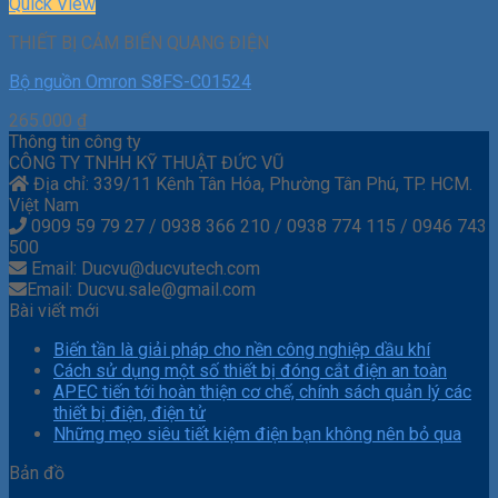
Quick View
THIẾT BỊ CẢM BIẾN QUANG ĐIỆN
Bộ nguồn Omron S8FS-C01524
265.000
₫
Thông tin công ty
CÔNG TY TNHH KỸ THUẬT ĐỨC VŨ
Địa chỉ: 339/11 Kênh Tân Hóa, Phường Tân Phú, TP. HCM.
Việt Nam
0909 59 79 27 / 0938 366 210 / 0938 774 115 / 0946 743
500
Email: Ducvu@ducvutech.com
Email: Ducvu.sale@gmail.com
Bài viết mới
Biến tần là giải pháp cho nền công nghiệp dầu khí
Cách sử dụng một số thiết bị đóng cắt điện an toàn
APEC tiến tới hoàn thiện cơ chế, chính sách quản lý các
thiết bị điện, điện tử
Những mẹo siêu tiết kiệm điện bạn không nên bỏ qua
Bản đồ