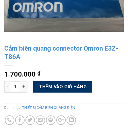
Cảm biến quang connector Omron E3Z-
T86A
1.700.000
₫
Số lượng
Alternative:
THÊM VÀO GIỎ HÀNG
Danh mục:
THIẾT BỊ CẢM BIẾN QUANG ĐIỆN