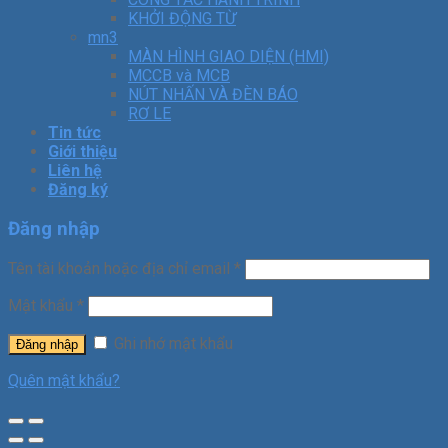
KHỞI ĐỘNG TỪ
mn3
MÀN HÌNH GIAO DIỆN (HMI)
MCCB và MCB
NÚT NHẤN VÀ ĐÈN BÁO
RƠ LE
Tin tức
Giới thiệu
Liên hệ
Đăng ký
Đăng nhập
Tên tài khoản hoặc địa chỉ email
*
Mật khẩu
*
Ghi nhớ mật khẩu
Đăng nhập
Quên mật khẩu?