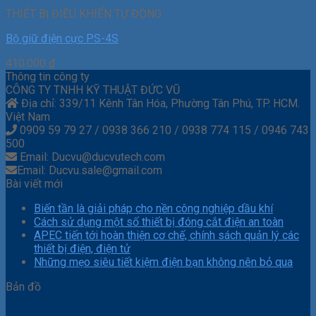
THIẾT BỊ ĐIỀU KHIỂN TỰ ĐỘNG
Bộ giữ điện cực PS-4S
410.000
₫
Thông tin công ty
CÔNG TY TNHH KỸ THUẬT ĐỨC VŨ
Địa chỉ: 339/11 Kênh Tân Hóa, Phường Tân Phú, TP. HCM.
Việt Nam
0909 59 79 27 / 0938 366 210 / 0938 774 115 / 0946 743
500
Email: Ducvu@ducvutech.com
Email: Ducvu.sale@gmail.com
Bài viết mới
Biến tần là giải pháp cho nền công nghiệp dầu khí
Cách sử dụng một số thiết bị đóng cắt điện an toàn
APEC tiến tới hoàn thiện cơ chế, chính sách quản lý các
thiết bị điện, điện tử
Những mẹo siêu tiết kiệm điện bạn không nên bỏ qua
Bản đồ