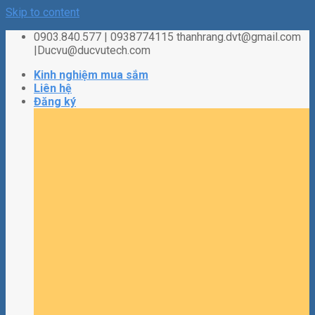
Skip to content
0903.840.577 | 0938774115 thanhrang.dvt@gmail.com
|Ducvu@ducvutech.com
Kinh nghiệm mua sắm
Liên hệ
Đăng ký