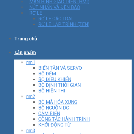
MÀN HÌNH GIAO DIỆN (HMI)
NÚT NHẤN VÀ ĐÈN BÁO
RƠ LE
RƠ LE CÁC LOẠI
RƠ LE LẬP TRÌNH (ZEN)
Trang chủ
sản phẩm
mn1
BIẾN TẦN VÀ SERVO
BỘ ĐẾM
BỘ ĐIỀU KHIỂN
BỘ ĐỊNH THỜI GIAN
BỘ HIỂN THỊ
mn2
BỘ MÃ HÓA XUNG
BỘ NGUỒN DC
CẢM BIẾN
CÔNG TẮC HÀNH TRÌNH
KHỞI ĐỘNG TỪ
mn3