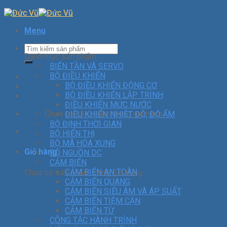
Menu
Danh mục sản phẩm
BIẾN TẦN VÀ SERVO
BỘ ĐIỀU KHIỂN
BỘ ĐIỀU KHIỂN ĐỘNG CƠ
BỘ ĐIỀU KHIỂN LẬP TRÌNH
ĐIỀU KHIỂN MỨC NƯỚC
Chưa có sản phẩm trong giỏ hàng.
ĐIỀU KHIỂN NHIỆT ĐỘ, ĐỘ ẨM
BỘ ĐỊNH THỜI GIAN
BỘ HIỂN THỊ
BỘ MÃ HÓA XUNG
Giỏ hàng
BỘ NGUỒN DC
CẢM BIẾN
CẢM BIẾN AN TOÀN
Chưa có sản phẩm trong giỏ hàng.
CẢM BIẾN QUANG
CẢM BIẾN SIÊU ÂM VÀ ÁP SUẤT
CẢM BIẾN TIỆM CẬN
CẢM BIẾN TỪ
CÔNG TẮC HÀNH TRÌNH