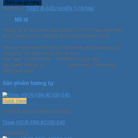
Thêm vào giỏ hàng
Danh mục:
THIẾT BỊ ĐIỀU KHIỂN TỰ ĐỘNG
Mô tả
Thông số kĩ thuật trên ducvutech.com chỉ mang tính tham
khảo, thông số có thể thay đổi mà không báo trước.
Nếu bạn phát hiện thông số sai xin hãy để thông báo cho
chúng tôi. Xin trân trọng cảm ơn bạn!
Cập nhật:
16/07/2018 – 14:08
Tình trạng:
Mới
Bảo hành:
Không có
Nguồn gốc:
Chính hãng
Hãng sản xuất
Sản phẩm tương tự
Quick View
THIẾT BỊ ĐIỀU KHIỂN TỰ ĐỘNG
Timer H3CR-F8N AC100-240
1.650.000
₫