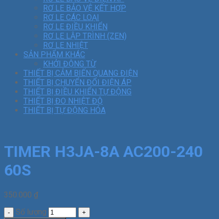
RƠ LE BẢO VỆ KẾT HỢP
RƠ LE CÁC LOẠI
RƠ LE ĐIỀU KHIỂN
RƠ LE LẬP TRÌNH (ZEN)
RƠ LE NHIỆT
SẢN PHẨM KHÁC
KHỞI ĐỘNG TỪ
THIẾT BỊ CẢM BIẾN QUANG ĐIỆN
THIẾT BỊ CHUYỂN ĐỔI ĐIỆN ÁP
THIẾT BỊ ĐIỀU KHIỂN TỰ ĐỘNG
THIẾT BỊ ĐO NHIỆT ĐỘ
THIẾT BỊ TỰ ĐỘNG HÓA
TIMER H3JA-8A AC200-240
60S
350.000
₫
Số lượng