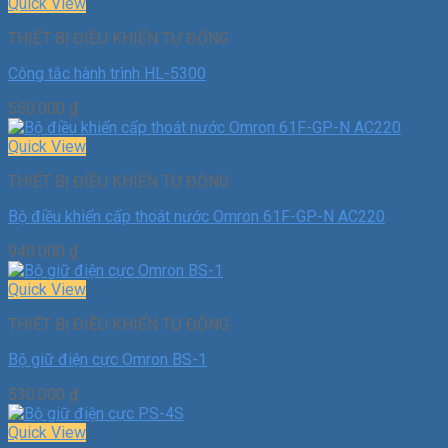
Quick View
THIẾT BỊ ĐIỀU KHIỂN TỰ ĐỘNG
Công tắc hành trình HL-5300
550.000
₫
Quick View
THIẾT BỊ ĐIỀU KHIỂN TỰ ĐỘNG
Bộ điều khiển cấp thoát nước Omron 61F-GP-N AC220
940.000
₫
Quick View
THIẾT BỊ ĐIỀU KHIỂN TỰ ĐỘNG
Bộ giữ điện cực Omron BS-1
530.000
₫
Quick View