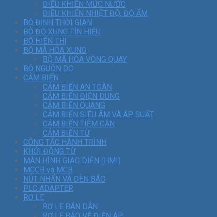
ĐIỀU KHIỂN MỨC NƯỚC
ĐIỀU KHIỂN NHIỆT ĐỘ, ĐỘ ẨM
BỘ ĐỊNH THỜI GIAN
BỘ ĐO XUNG TÍN HIỆU
BỘ HIỂN THỊ
BỘ MÃ HÓA XUNG
BỘ MÃ HÓA VÒNG QUAY
BỘ NGUỒN DC
CẢM BIẾN
CẢM BIẾN AN TOÀN
CẢM BIẾN ĐIỆN DUNG
CẢM BIẾN QUANG
CẢM BIẾN SIÊU ÂM VÀ ÁP SUẤT
CẢM BIẾN TIỆM CẬN
CẢM BIẾN TỪ
CÔNG TẮC HÀNH TRÌNH
KHỞI ĐỘNG TỪ
MÀN HÌNH GIAO DIỆN (HMI)
MCCB và MCB
NÚT NHẤN VÀ ĐÈN BÁO
PLC ADAPTER
RƠ LE
RƠ LE BÁN DẪN
RƠ LE BẢO VỆ ĐIỆN ÁP