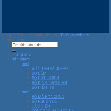
Công Ty TNHH Kỹ Thuật Đức Vũ |
Thiết kế website
Greensoft.vn -
Trang chủ
sản phẩm
mn1
BIẾN TẦN VÀ SERVO
BỘ ĐẾM
BỘ ĐIỀU KHIỂN
BỘ ĐỊNH THỜI GIAN
BỘ HIỂN THỊ
mn2
BỘ MÃ HÓA XUNG
BỘ NGUỒN DC
CẢM BIẾN
CÔNG TẮC HÀNH TRÌNH