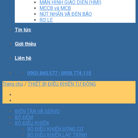
MÀN HÌNH GIAO DIỆN (HMI)
MCCB và MCB
NÚT NHẤN VÀ ĐÈN BÁO
RƠ LE
Tin tức
Giới thiệu
Liên hệ
0903.840.577 | 0938.774.115
Trang chủ
/
THIẾT BỊ ĐIỀU KHIỂN TỰ ĐỘNG
BIẾN TẦN VÀ SERVO
BỘ ĐẾM
BỘ ĐIỀU KHIỂN
BỘ ĐIỀU KHIỂN ĐỘNG CƠ
BỘ ĐIỀU KHIỂN LẬP TRÌNH