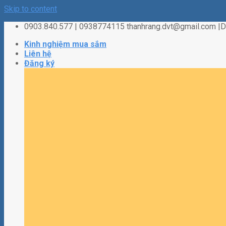
Skip to content
0903.840.577 | 0938774115 thanhrang.dvt@gmail.com 
Kinh nghiệm mua sắm
Liên hệ
Đăng ký