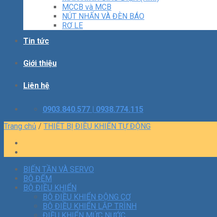
MCCB và MCB
NÚT NHẤN VÀ ĐÈN BÁO
RƠ LE
Tin tức
Giới thiệu
Liên hệ
0903.840.577 | 0938.774.115
Trang chủ
/
THIẾT BỊ ĐIỀU KHIỂN TỰ ĐỘNG
BIẾN TẦN VÀ SERVO
BỘ ĐẾM
BỘ ĐIỀU KHIỂN
BỘ ĐIỀU KHIỂN ĐỘNG CƠ
BỘ ĐIỀU KHIỂN LẬP TRÌNH
ĐIỀU KHIỂN MỨC NƯỚC