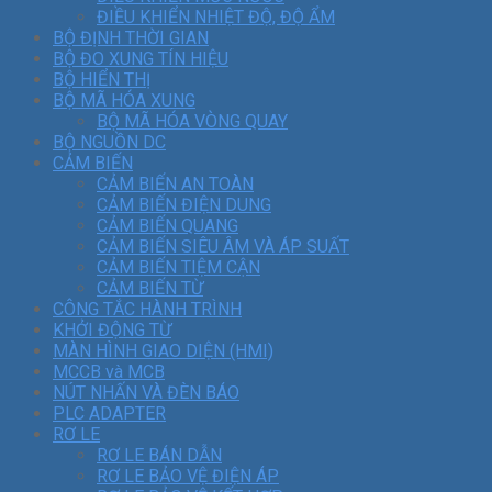
ĐIỀU KHIỂN NHIỆT ĐỘ, ĐỘ ẨM
BỘ ĐỊNH THỜI GIAN
BỘ ĐO XUNG TÍN HIỆU
BỘ HIỂN THỊ
BỘ MÃ HÓA XUNG
BỘ MÃ HÓA VÒNG QUAY
BỘ NGUỒN DC
CẢM BIẾN
CẢM BIẾN AN TOÀN
CẢM BIẾN ĐIỆN DUNG
CẢM BIẾN QUANG
CẢM BIẾN SIÊU ÂM VÀ ÁP SUẤT
CẢM BIẾN TIỆM CẬN
CẢM BIẾN TỪ
CÔNG TẮC HÀNH TRÌNH
KHỞI ĐỘNG TỪ
MÀN HÌNH GIAO DIỆN (HMI)
MCCB và MCB
NÚT NHẤN VÀ ĐÈN BÁO
PLC ADAPTER
RƠ LE
RƠ LE BÁN DẪN
RƠ LE BẢO VỆ ĐIỆN ÁP