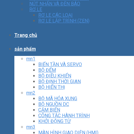
NÚT NHẤN VÀ ĐÈN BÁO
RƠ LE
RƠ LE CÁC LOẠI
RƠ LE LẬP TRÌNH (ZEN)
Trang chủ
sản phẩm
mn1
BIẾN TẦN VÀ SERVO
BỘ ĐẾM
BỘ ĐIỀU KHIỂN
BỘ ĐỊNH THỜI GIAN
BỘ HIỂN THỊ
mn2
BỘ MÃ HÓA XUNG
BỘ NGUỒN DC
CẢM BIẾN
CÔNG TẮC HÀNH TRÌNH
KHỞI ĐỘNG TỪ
mn3
MÀN HÌNH GIAO DIỆN (HMI)