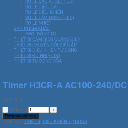
RƠ LE BẢO VỆ KẾT HỢP
RƠ LE CÁC LOẠI
RƠ LE ĐIỀU KHIỂN
RƠ LE LẬP TRÌNH (ZEN)
RƠ LE NHIỆT
SẢN PHẨM KHÁC
KHỞI ĐỘNG TỪ
THIẾT BỊ CẢM BIẾN QUANG ĐIỆN
THIẾT BỊ CHUYỂN ĐỔI ĐIỆN ÁP
THIẾT BỊ ĐIỀU KHIỂN TỰ ĐỘNG
THIẾT BỊ ĐO NHIỆT ĐỘ
THIẾT BỊ TỰ ĐỘNG HÓA
Timer H3CR-A AC100-240/DC
730.000
₫
Số lượng
Thêm vào giỏ hàng
Danh mục:
THIẾT BỊ ĐIỀU KHIỂN TỰ ĐỘNG