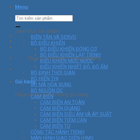
Menu
Danh mục sản phẩm
BIẾN TẦN VÀ SERVO
BỘ ĐIỀU KHIỂN
BỘ ĐIỀU KHIỂN ĐỘNG CƠ
BỘ ĐIỀU KHIỂN LẬP TRÌNH
Chưa có sản phẩm trong giỏ hàng.
ĐIỀU KHIỂN MỨC NƯỚC
ĐIỀU KHIỂN NHIỆT ĐỘ, ĐỘ ẨM
BỘ ĐỊNH THỜI GIAN
BỘ HIỂN THỊ
Giỏ hàng
BỘ MÃ HÓA XUNG
BỘ NGUỒN DC
Chưa có sản phẩm trong giỏ hàng.
CẢM BIẾN
CẢM BIẾN AN TOÀN
CẢM BIẾN QUANG
CẢM BIẾN SIÊU ÂM VÀ ÁP SUẤT
CẢM BIẾN TIỆM CẬN
CẢM BIẾN TỪ
CÔNG TẮC HÀNH TRÌNH
MÀN HÌNH GIAO DIỆN (HMI)