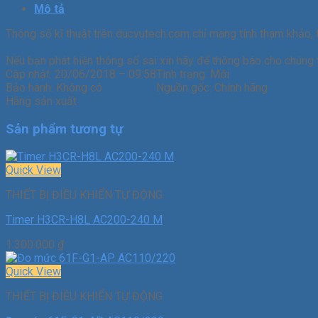
Mô tả
Thông số kĩ thuật trên ducvutech.com chỉ mang tính tham khảo, 
Nếu bạn phát hiện thông số sai xin hãy để thông báo cho chúng t
Cập nhật:
20/06/2018 – 09:58
Tình trạng:
Mới
Bảo hành:
Không có
Nguồn gốc:
Chính hãng
Hãng sản xuất
Sản phẩm tương tự
Quick View
THIẾT BỊ ĐIỀU KHIỂN TỰ ĐỘNG
Timer H3CR-H8L AC200-240 M
1.300.000
₫
Quick View
THIẾT BỊ ĐIỀU KHIỂN TỰ ĐỘNG