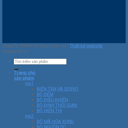
Công Ty TNHH Kỹ Thuật Đức Vũ |
Thiết kế website
Greensoft.vn -
Trang chủ
sản phẩm
mn1
BIẾN TẦN VÀ SERVO
BỘ ĐẾM
BỘ ĐIỀU KHIỂN
BỘ ĐỊNH THỜI GIAN
BỘ HIỂN THỊ
mn2
BỘ MÃ HÓA XUNG
BỘ NGUỒN DC