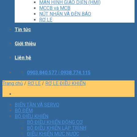
MÀN HÌNH GIAO DIỆN (HMI)
MCCB và MCB
NÚT NHẤN VÀ ĐÈN BÁO
RƠ LE
Tin tức
Giới thiệu
Liên hệ
0903.840.577 | 0938.774.115
Trang chủ
/
RƠ LE
/
RƠ LE ĐIỀU KHIỂN
BIẾN TẦN VÀ SERVO
BỘ ĐẾM
BỘ ĐIỀU KHIỂN
BỘ ĐIỀU KHIỂN ĐỘNG CƠ
BỘ ĐIỀU KHIỂN LẬP TRÌNH
ĐIỀU KHIỂN MỨC NƯỚC