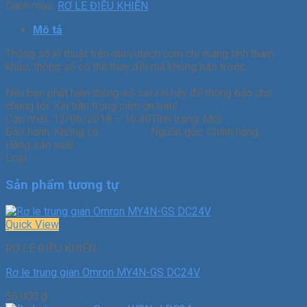
Danh mục:
RƠ LE ĐIỀU KHIỂN
Mô tả
Thông số kĩ thuật trên ducvutech.com chỉ mang tính tham
khảo, thông số có thể thay đổi mà không báo trước.
Nếu bạn phát hiện thông số sai xin hãy để thông báo cho
chúng tôi. Xin trân trọng cảm ơn bạn!
Cập nhật:
13/06/2018 – 16:40
Tình trạng:
Mới
Bảo hành:
Không có
Nguồn gốc:
Chính hãng
Hãng sản xuất
Loại
Sản phẩm tương tự
Quick View
RƠ LE ĐIỀU KHIỂN
Rơ le trung gian Omron MY4N-GS DC24V
56.000
₫