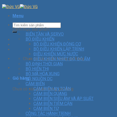
Menu
Danh mục sản phẩm
BIẾN TẦN VÀ SERVO
BỘ ĐIỀU KHIỂN
BỘ ĐIỀU KHIỂN ĐỘNG CƠ
BỘ ĐIỀU KHIỂN LẬP TRÌNH
ĐIỀU KHIỂN MỨC NƯỚC
Chưa có sản phẩm trong giỏ hàng.
ĐIỀU KHIỂN NHIỆT ĐỘ, ĐỘ ẨM
BỘ ĐỊNH THỜI GIAN
BỘ HIỂN THỊ
BỘ MÃ HÓA XUNG
Giỏ hàng
BỘ NGUỒN DC
CẢM BIẾN
CẢM BIẾN AN TOÀN
Chưa có sản phẩm trong giỏ hàng.
CẢM BIẾN QUANG
CẢM BIẾN SIÊU ÂM VÀ ÁP SUẤT
CẢM BIẾN TIỆM CẬN
CẢM BIẾN TỪ
CÔNG TẮC HÀNH TRÌNH