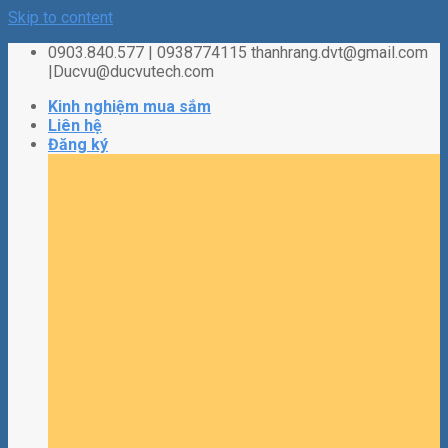
Skip to content
0903.840.577 | 0938774115 thanhrang.dvt@gmail.com
|Ducvu@ducvutech.com
Kinh nghiệm mua sắm
Liên hệ
Đăng ký