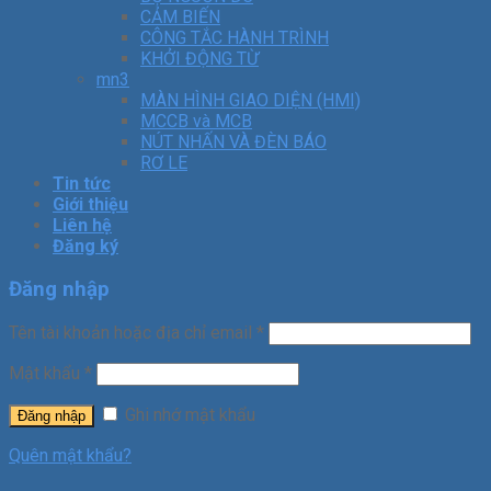
CẢM BIẾN
CÔNG TẮC HÀNH TRÌNH
KHỞI ĐỘNG TỪ
mn3
MÀN HÌNH GIAO DIỆN (HMI)
MCCB và MCB
NÚT NHẤN VÀ ĐÈN BÁO
RƠ LE
Tin tức
Giới thiệu
Liên hệ
Đăng ký
Đăng nhập
Tên tài khoản hoặc địa chỉ email
*
Mật khẩu
*
Ghi nhớ mật khẩu
Đăng nhập
Quên mật khẩu?