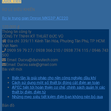
Quick View
RƠ LE ĐIỀU KHIỂN
Rơ le trung gian Omron MKS3P AC220
120.000
₫
Thông tin công ty
CÔNG TY TNHH KỸ THUẬT ĐỨC VŨ
Địa chỉ: 339/11 Kênh Tân Hóa, Phường Tân Phú, TP. HCM.
Việt Nam
0909 59 79 27 / 0938 366 210 / 0938 774 115 / 0946 743
500
Email: Ducvu@ducvutech.com
Email: Ducvu.sale@gmail.com
Bài viết mới
Biến tần là giải pháp cho nền công nghiệp dầu khí
Cách sử dụng một số thiết bị đóng cắt điện an toàn
APEC tiến tới hoàn thiện cơ chế, chính sách quản lý các
thiết bị điện, điện tử
Những mẹo siêu tiết kiệm điện bạn không nên bỏ qua
Bản đồ