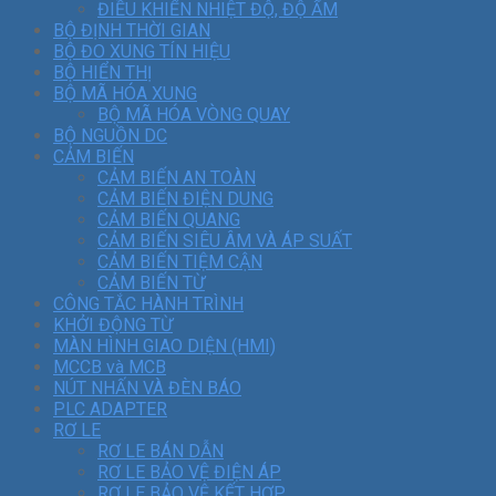
ĐIỀU KHIỂN NHIỆT ĐỘ, ĐỘ ẨM
BỘ ĐỊNH THỜI GIAN
BỘ ĐO XUNG TÍN HIỆU
BỘ HIỂN THỊ
BỘ MÃ HÓA XUNG
BỘ MÃ HÓA VÒNG QUAY
BỘ NGUỒN DC
CẢM BIẾN
CẢM BIẾN AN TOÀN
CẢM BIẾN ĐIỆN DUNG
CẢM BIẾN QUANG
CẢM BIẾN SIÊU ÂM VÀ ÁP SUẤT
CẢM BIẾN TIỆM CẬN
CẢM BIẾN TỪ
CÔNG TẮC HÀNH TRÌNH
KHỞI ĐỘNG TỪ
MÀN HÌNH GIAO DIỆN (HMI)
MCCB và MCB
NÚT NHẤN VÀ ĐÈN BÁO
PLC ADAPTER
RƠ LE
RƠ LE BÁN DẪN
RƠ LE BẢO VỆ ĐIỆN ÁP
RƠ LE BẢO VỆ KẾT HỢP