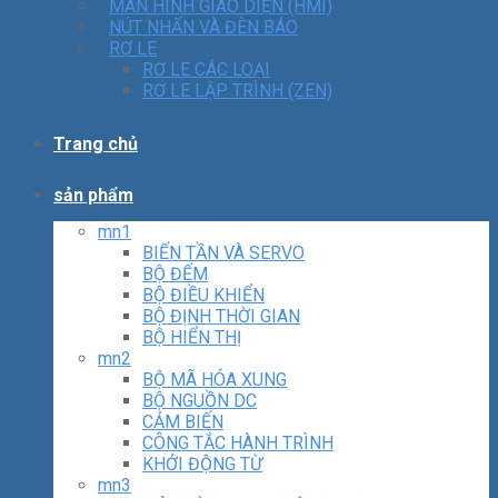
MÀN HÌNH GIAO DIỆN (HMI)
NÚT NHẤN VÀ ĐÈN BÁO
RƠ LE
RƠ LE CÁC LOẠI
RƠ LE LẬP TRÌNH (ZEN)
Trang chủ
sản phẩm
mn1
BIẾN TẦN VÀ SERVO
BỘ ĐẾM
BỘ ĐIỀU KHIỂN
BỘ ĐỊNH THỜI GIAN
BỘ HIỂN THỊ
mn2
BỘ MÃ HÓA XUNG
BỘ NGUỒN DC
CẢM BIẾN
CÔNG TẮC HÀNH TRÌNH
KHỞI ĐỘNG TỪ
mn3