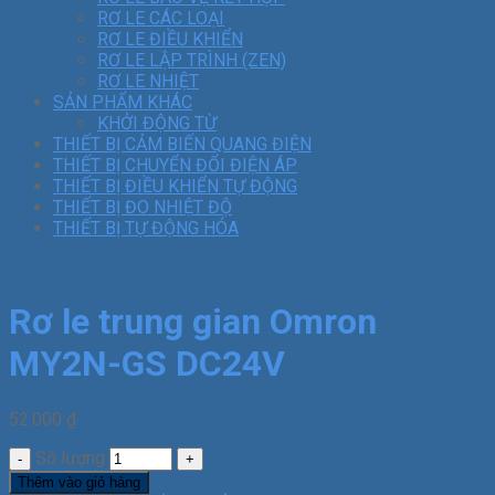
RƠ LE CÁC LOẠI
RƠ LE ĐIỀU KHIỂN
RƠ LE LẬP TRÌNH (ZEN)
RƠ LE NHIỆT
SẢN PHẨM KHÁC
KHỞI ĐỘNG TỪ
THIẾT BỊ CẢM BIẾN QUANG ĐIỆN
THIẾT BỊ CHUYỂN ĐỔI ĐIỆN ÁP
THIẾT BỊ ĐIỀU KHIỂN TỰ ĐỘNG
THIẾT BỊ ĐO NHIỆT ĐỘ
THIẾT BỊ TỰ ĐỘNG HÓA
Rơ le trung gian Omron
MY2N-GS DC24V
52.000
₫
Số lượng
Thêm vào giỏ hàng