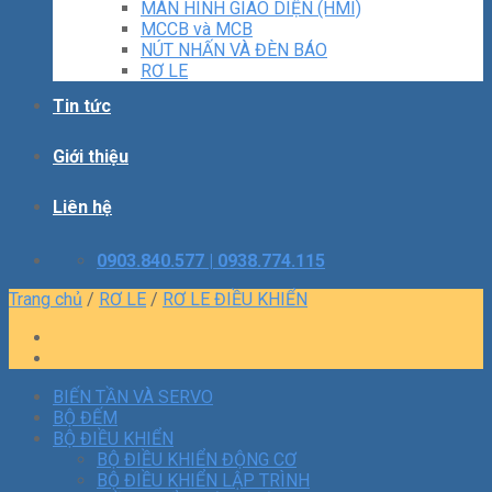
MÀN HÌNH GIAO DIỆN (HMI)
MCCB và MCB
NÚT NHẤN VÀ ĐÈN BÁO
RƠ LE
Tin tức
Giới thiệu
Liên hệ
0903.840.577 | 0938.774.115
Trang chủ
/
RƠ LE
/
RƠ LE ĐIỀU KHIỂN
BIẾN TẦN VÀ SERVO
BỘ ĐẾM
BỘ ĐIỀU KHIỂN
BỘ ĐIỀU KHIỂN ĐỘNG CƠ
BỘ ĐIỀU KHIỂN LẬP TRÌNH