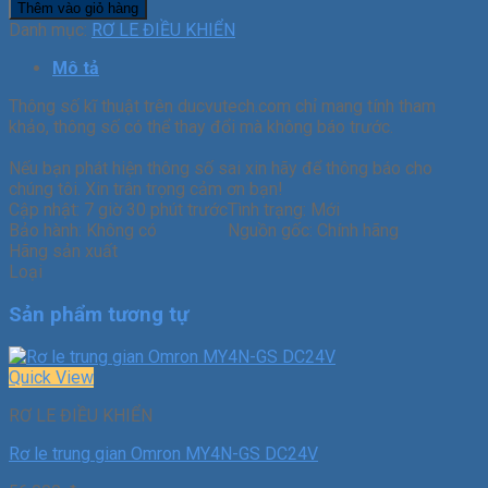
Thêm vào giỏ hàng
Danh mục:
RƠ LE ĐIỀU KHIỂN
Mô tả
Thông số kĩ thuật trên ducvutech.com chỉ mang tính tham
khảo, thông số có thể thay đổi mà không báo trước.
Nếu bạn phát hiện thông số sai xin hãy để thông báo cho
chúng tôi. Xin trân trọng cảm ơn bạn!
Cập nhật:
7 giờ 30 phút trước
Tình trạng:
Mới
Bảo hành:
Không có
Nguồn gốc:
Chính hãng
Hãng sản xuất
Loại
Sản phẩm tương tự
Quick View
RƠ LE ĐIỀU KHIỂN
Rơ le trung gian Omron MY4N-GS DC24V