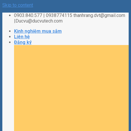
Skip to content
0903.840.577 | 0938774115 thanhrang.dvt@gmail.com
|Ducvu@ducvutech.com
Kinh nghiệm mua sắm
Liên hệ
Đăng ký