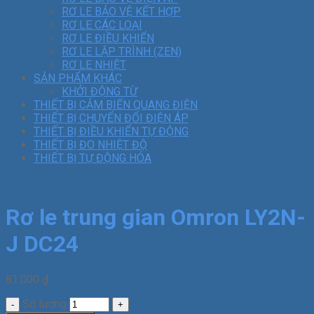
RƠ LE BẢO VỆ KẾT HỢP
RƠ LE CÁC LOẠI
RƠ LE ĐIỀU KHIỂN
RƠ LE LẬP TRÌNH (ZEN)
RƠ LE NHIỆT
SẢN PHẨM KHÁC
KHỞI ĐỘNG TỪ
THIẾT BỊ CẢM BIẾN QUANG ĐIỆN
THIẾT BỊ CHUYỂN ĐỔI ĐIỆN ÁP
THIẾT BỊ ĐIỀU KHIỂN TỰ ĐỘNG
THIẾT BỊ ĐO NHIỆT ĐỘ
THIẾT BỊ TỰ ĐỘNG HÓA
Rơ le trung gian Omron LY2N-
J DC24
81.000
₫
Số lượng