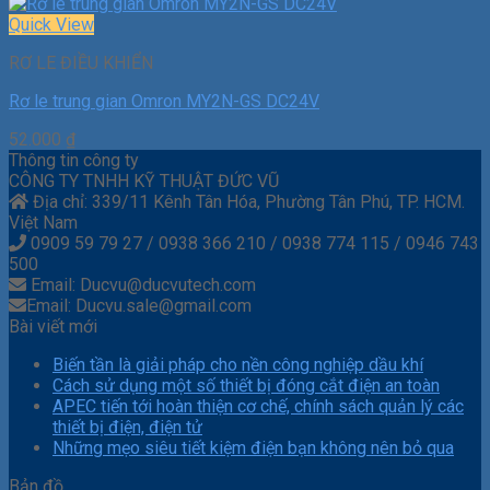
Quick View
RƠ LE ĐIỀU KHIỂN
Rơ le trung gian Omron MY2N-GS DC24V
52.000
₫
Thông tin công ty
CÔNG TY TNHH KỸ THUẬT ĐỨC VŨ
Địa chỉ: 339/11 Kênh Tân Hóa, Phường Tân Phú, TP. HCM.
Việt Nam
0909 59 79 27 / 0938 366 210 / 0938 774 115 / 0946 743
500
Email: Ducvu@ducvutech.com
Email: Ducvu.sale@gmail.com
Bài viết mới
Biến tần là giải pháp cho nền công nghiệp dầu khí
Cách sử dụng một số thiết bị đóng cắt điện an toàn
APEC tiến tới hoàn thiện cơ chế, chính sách quản lý các
thiết bị điện, điện tử
Những mẹo siêu tiết kiệm điện bạn không nên bỏ qua
Bản đồ