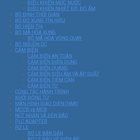
ĐIỀU KHIỂN MỨC NƯỚC
ĐIỀU KHIỂN NHIỆT ĐỘ, ĐỘ ẨM
BỘ ĐỊNH THỜI GIAN
BỘ ĐO XUNG TÍN HIỆU
BỘ HIỂN THỊ
BỘ MÃ HÓA XUNG
BỘ MÃ HÓA VÒNG QUAY
BỘ NGUỒN DC
CẢM BIẾN
CẢM BIẾN AN TOÀN
CẢM BIẾN ĐIỆN DUNG
CẢM BIẾN QUANG
CẢM BIẾN SIÊU ÂM VÀ ÁP SUẤT
CẢM BIẾN TIỆM CẬN
CẢM BIẾN TỪ
CÔNG TẮC HÀNH TRÌNH
KHỞI ĐỘNG TỪ
MÀN HÌNH GIAO DIỆN (HMI)
MCCB và MCB
NÚT NHẤN VÀ ĐÈN BÁO
PLC ADAPTER
RƠ LE
RƠ LE BÁN DẪN
RƠ LE BẢO VỆ ĐIỆN ÁP