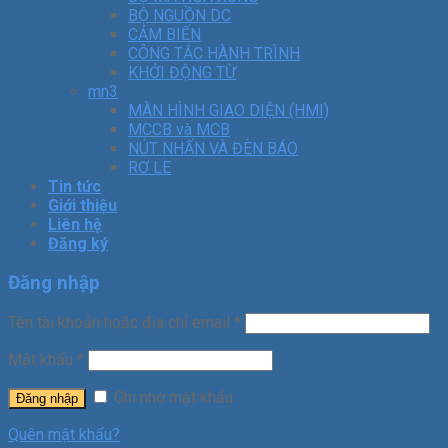
BỘ NGUỒN DC
CẢM BIẾN
CÔNG TẮC HÀNH TRÌNH
KHỞI ĐỘNG TỪ
mn3
MÀN HÌNH GIAO DIỆN (HMI)
MCCB và MCB
NÚT NHẤN VÀ ĐÈN BÁO
RƠ LE
Tin tức
Giới thiệu
Liên hệ
Đăng ký
Đăng nhập
Tên tài khoản hoặc địa chỉ email
*
Mật khẩu
*
Ghi nhớ mật khẩu
Đăng nhập
Quên mật khẩu?