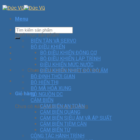
Menu
Danh mục sản phẩm
BIẾN TẦN VÀ SERVO
BỘ ĐIỀU KHIỂN
BỘ ĐIỀU KHIỂN ĐỘNG CƠ
BỘ ĐIỀU KHIỂN LẬP TRÌNH
ĐIỀU KHIỂN MỨC NƯỚC
Chưa có sản phẩm trong giỏ hàng.
ĐIỀU KHIỂN NHIỆT ĐỘ, ĐỘ ẨM
BỘ ĐỊNH THỜI GIAN
BỘ HIỂN THỊ
BỘ MÃ HÓA XUNG
Giỏ hàng
BỘ NGUỒN DC
CẢM BIẾN
CẢM BIẾN AN TOÀN
Chưa có sản phẩm trong giỏ hàng.
CẢM BIẾN QUANG
CẢM BIẾN SIÊU ÂM VÀ ÁP SUẤT
CẢM BIẾN TIỆM CẬN
CẢM BIẾN TỪ
CÔNG TẮC HÀNH TRÌNH