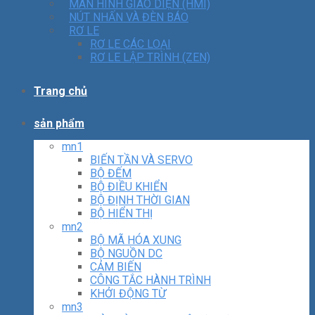
MÀN HÌNH GIAO DIỆN (HMI)
NÚT NHẤN VÀ ĐÈN BÁO
RƠ LE
RƠ LE CÁC LOẠI
RƠ LE LẬP TRÌNH (ZEN)
Trang chủ
sản phẩm
mn1
BIẾN TẦN VÀ SERVO
BỘ ĐẾM
BỘ ĐIỀU KHIỂN
BỘ ĐỊNH THỜI GIAN
BỘ HIỂN THỊ
mn2
BỘ MÃ HÓA XUNG
BỘ NGUỒN DC
CẢM BIẾN
CÔNG TẮC HÀNH TRÌNH
KHỞI ĐỘNG TỪ
mn3