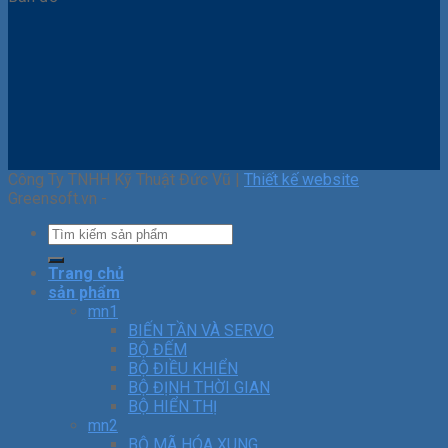
Công Ty TNHH Kỹ Thuật Đức Vũ |
Thiết kế website
Greensoft.vn -
Trang chủ
sản phẩm
mn1
BIẾN TẦN VÀ SERVO
BỘ ĐẾM
BỘ ĐIỀU KHIỂN
BỘ ĐỊNH THỜI GIAN
BỘ HIỂN THỊ
mn2
BỘ MÃ HÓA XUNG