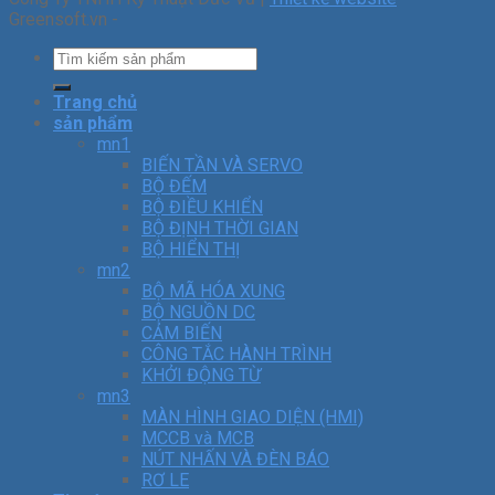
Greensoft.vn -
Trang chủ
sản phẩm
mn1
BIẾN TẦN VÀ SERVO
BỘ ĐẾM
BỘ ĐIỀU KHIỂN
BỘ ĐỊNH THỜI GIAN
BỘ HIỂN THỊ
mn2
BỘ MÃ HÓA XUNG
BỘ NGUỒN DC
CẢM BIẾN
CÔNG TẮC HÀNH TRÌNH
KHỞI ĐỘNG TỪ
mn3
MÀN HÌNH GIAO DIỆN (HMI)
MCCB và MCB
NÚT NHẤN VÀ ĐÈN BÁO
RƠ LE