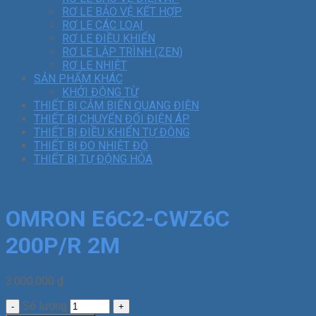
RƠ LE BẢO VỆ KẾT HỢP
RƠ LE CÁC LOẠI
RƠ LE ĐIỀU KHIỂN
RƠ LE LẬP TRÌNH (ZEN)
RƠ LE NHIỆT
SẢN PHẨM KHÁC
KHỞI ĐỘNG TỪ
THIẾT BỊ CẢM BIẾN QUANG ĐIỆN
THIẾT BỊ CHUYỂN ĐỔI ĐIỆN ÁP
THIẾT BỊ ĐIỀU KHIỂN TỰ ĐỘNG
THIẾT BỊ ĐO NHIỆT ĐỘ
THIẾT BỊ TỰ ĐỘNG HÓA
OMRON E6C2-CWZ6C
200P/R 2M
3.000.000
₫
Số lượng