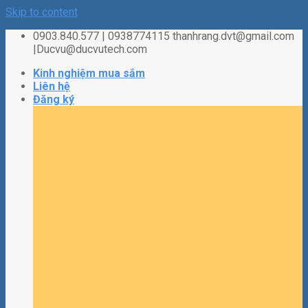
Skip to content
0903.840.577 | 0938774115 thanhrang.dvt@gmail.com
|Ducvu@ducvutech.com
Kinh nghiệm mua sắm
Liên hệ
Đăng ký