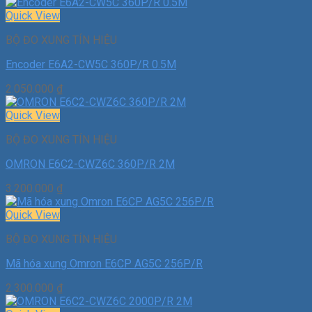
Quick View
BỘ ĐO XUNG TÍN HIỆU
Encoder E6A2-CW5C 360P/R 0.5M
2.050.000
₫
Quick View
BỘ ĐO XUNG TÍN HIỆU
OMRON E6C2-CWZ6C 360P/R 2M
3.200.000
₫
Quick View
BỘ ĐO XUNG TÍN HIỆU
Mã hóa xung Omron E6CP AG5C 256P/R
2.300.000
₫