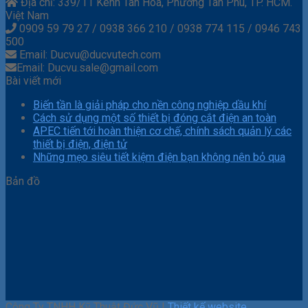
Địa chỉ: 339/11 Kênh Tân Hóa, Phường Tân Phú, TP. HCM.
Việt Nam
0909 59 79 27 / 0938 366 210 / 0938 774 115 / 0946 743
500
Email: Ducvu@ducvutech.com
Email: Ducvu.sale@gmail.com
Bài viết mới
Biến tần là giải pháp cho nền công nghiệp dầu khí
Cách sử dụng một số thiết bị đóng cắt điện an toàn
APEC tiến tới hoàn thiện cơ chế, chính sách quản lý các
thiết bị điện, điện tử
Những mẹo siêu tiết kiệm điện bạn không nên bỏ qua
Bản đồ
Công Ty TNHH Kỹ Thuật Đức Vũ |
Thiết kế website