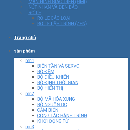
MÀN HÌNH GIAO DIỆN (HMI)
NÚT NHẤN VÀ ĐÈN BÁO
RƠ LE
RƠ LE CÁC LOẠI
RƠ LE LẬP TRÌNH (ZEN)
Trang chủ
sản phẩm
mn1
BIẾN TẦN VÀ SERVO
BỘ ĐẾM
BỘ ĐIỀU KHIỂN
BỘ ĐỊNH THỜI GIAN
BỘ HIỂN THỊ
mn2
BỘ MÃ HÓA XUNG
BỘ NGUỒN DC
CẢM BIẾN
CÔNG TẮC HÀNH TRÌNH
KHỞI ĐỘNG TỪ
mn3