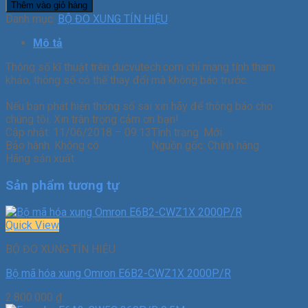
Thêm vào giỏ hàng
Danh mục:
BỘ ĐO XUNG TÍN HIỆU
Mô tả
Thông số kĩ thuật trên ducvutech.com chỉ mang tính tham
khảo, thông số có thể thay đổi mà không báo trước.
Nếu bạn phát hiện thông số sai xin hãy để thông báo cho
chúng tôi. Xin trân trọng cảm ơn bạn!
Cập nhật:
11/06/2018 – 09:13
Tình trạng:
Mới
Bảo hành:
Không có
Nguồn gốc:
Chính hãng
Hãng sản xuất
Sản phẩm tương tự
Quick View
BỘ ĐO XUNG TÍN HIỆU
Bộ mã hóa xung Omron E6B2-CWZ1X 2000P/R
2.800.000
₫