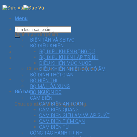
Menu
Danh mục sản phẩm
BIẾN TẦN VÀ SERVO
BỘ ĐIỀU KHIỂN
BỘ ĐIỀU KHIỂN ĐỘNG CƠ
BỘ ĐIỀU KHIỂN LẬP TRÌNH
ĐIỀU KHIỂN MỨC NƯỚC
Chưa có sản phẩm trong giỏ hàng.
ĐIỀU KHIỂN NHIỆT ĐỘ, ĐỘ ẨM
BỘ ĐỊNH THỜI GIAN
BỘ HIỂN THỊ
BỘ MÃ HÓA XUNG
Giỏ hàng
BỘ NGUỒN DC
CẢM BIẾN
CẢM BIẾN AN TOÀN
Chưa có sản phẩm trong giỏ hàng.
CẢM BIẾN QUANG
CẢM BIẾN SIÊU ÂM VÀ ÁP SUẤT
CẢM BIẾN TIỆM CẬN
CẢM BIẾN TỪ
CÔNG TẮC HÀNH TRÌNH