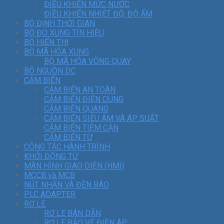
ĐIỀU KHIỂN MỨC NƯỚC
ĐIỀU KHIỂN NHIỆT ĐỘ, ĐỘ ẨM
BỘ ĐỊNH THỜI GIAN
BỘ ĐO XUNG TÍN HIỆU
BỘ HIỂN THỊ
BỘ MÃ HÓA XUNG
BỘ MÃ HÓA VÒNG QUAY
BỘ NGUỒN DC
CẢM BIẾN
CẢM BIẾN AN TOÀN
CẢM BIẾN ĐIỆN DUNG
CẢM BIẾN QUANG
CẢM BIẾN SIÊU ÂM VÀ ÁP SUẤT
CẢM BIẾN TIỆM CẬN
CẢM BIẾN TỪ
CÔNG TẮC HÀNH TRÌNH
KHỞI ĐỘNG TỪ
MÀN HÌNH GIAO DIỆN (HMI)
MCCB và MCB
NÚT NHẤN VÀ ĐÈN BÁO
PLC ADAPTER
RƠ LE
RƠ LE BÁN DẪN
RƠ LE BẢO VỆ ĐIỆN ÁP