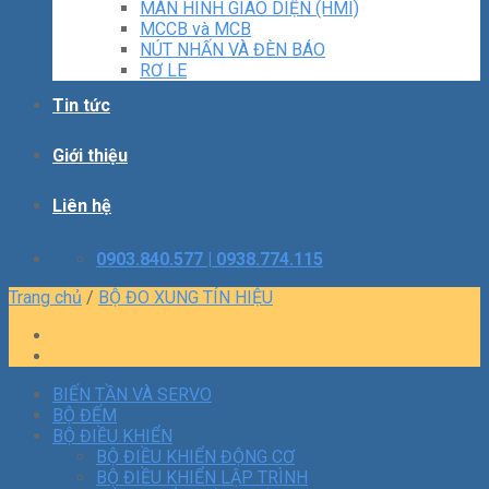
MÀN HÌNH GIAO DIỆN (HMI)
MCCB và MCB
NÚT NHẤN VÀ ĐÈN BÁO
RƠ LE
Tin tức
Giới thiệu
Liên hệ
0903.840.577 | 0938.774.115
Trang chủ
/
BỘ ĐO XUNG TÍN HIỆU
BIẾN TẦN VÀ SERVO
BỘ ĐẾM
BỘ ĐIỀU KHIỂN
BỘ ĐIỀU KHIỂN ĐỘNG CƠ
BỘ ĐIỀU KHIỂN LẬP TRÌNH