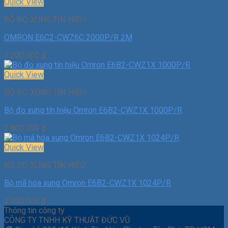
Quick View
BỘ ĐO XUNG TÍN HIỆU
OMRON E6C2-CWZ6C 2000P/R 2M
3.200.000
₫
Quick View
BỘ ĐO XUNG TÍN HIỆU
Bộ đo xung tín hiệu Omron E6B2-CWZ1X 1000P/R
2.800.000
₫
Quick View
BỘ ĐO XUNG TÍN HIỆU
Bộ mã hóa xung Omron E6B2-CWZ1X 1024P/R
3.200.000
₫
Thông tin công ty
CÔNG TY TNHH KỸ THUẬT ĐỨC VŨ