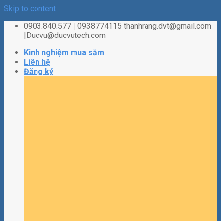
Skip to content
0903.840.577 | 0938774115 thanhrang.dvt@gmail.com
|Ducvu@ducvutech.com
Kinh nghiệm mua sắm
Liên hệ
Đăng ký