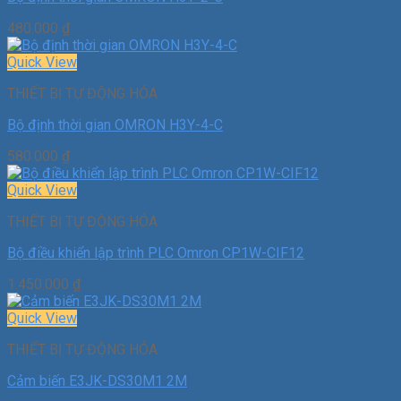
480.000
₫
Quick View
THIẾT BỊ TỰ ĐỘNG HÓA
Bộ định thời gian OMRON H3Y-4-C
580.000
₫
Quick View
THIẾT BỊ TỰ ĐỘNG HÓA
Bộ điều khiển lập trình PLC Omron CP1W-CIF12
1.450.000
₫
Quick View
THIẾT BỊ TỰ ĐỘNG HÓA
Cảm biến E3JK-DS30M1 2M