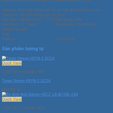
khảo, thông số có thể thay đổi mà không báo trước.
Nếu bạn phát hiện thông số sai xin hãy để thông báo cho
chúng tôi. Xin trân trọng cảm ơn bạn!
Cập nhật:
08/06/2018 – 14:29
Tình trạng:
Mới
Bảo hành:
12 Tháng
Nguồn gốc:
Chính hãng
Hãng sản xuất
Loại
Xuất xứ
Trung Quốc
Sản phẩm tương tự
Quick View
THIẾT BỊ TỰ ĐỘNG HÓA
Timer Omron H3YN-2 DC24
800.000
₫
Quick View
THIẾT BỊ TỰ ĐỘNG HÓA