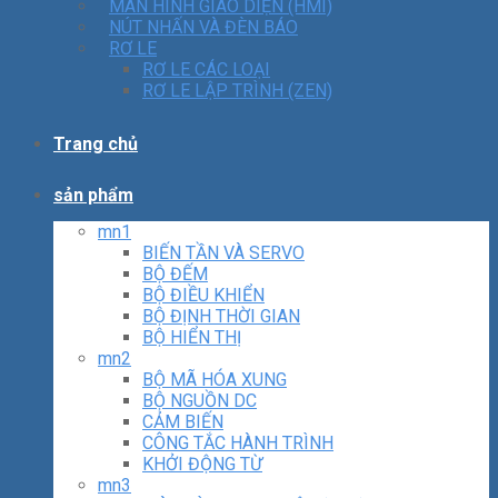
MÀN HÌNH GIAO DIỆN (HMI)
NÚT NHẤN VÀ ĐÈN BÁO
RƠ LE
RƠ LE CÁC LOẠI
RƠ LE LẬP TRÌNH (ZEN)
Trang chủ
sản phẩm
mn1
BIẾN TẦN VÀ SERVO
BỘ ĐẾM
BỘ ĐIỀU KHIỂN
BỘ ĐỊNH THỜI GIAN
BỘ HIỂN THỊ
mn2
BỘ MÃ HÓA XUNG
BỘ NGUỒN DC
CẢM BIẾN
CÔNG TẮC HÀNH TRÌNH
KHỞI ĐỘNG TỪ
mn3