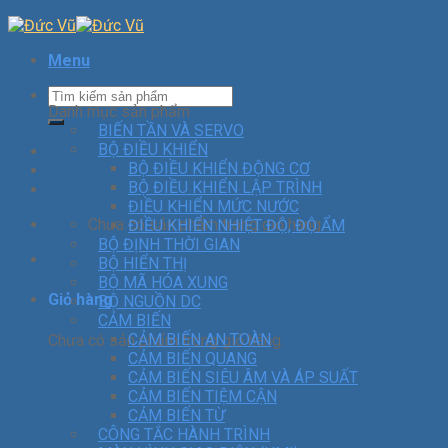
Menu
Danh mục sản phẩm
BIẾN TẦN VÀ SERVO
BỘ ĐIỀU KHIỂN
BỘ ĐIỀU KHIỂN ĐỘNG CƠ
BỘ ĐIỀU KHIỂN LẬP TRÌNH
ĐIỀU KHIỂN MỨC NƯỚC
Chưa có sản phẩm trong giỏ hàng.
ĐIỀU KHIỂN NHIỆT ĐỘ, ĐỘ ẨM
BỘ ĐỊNH THỜI GIAN
BỘ HIỂN THỊ
BỘ MÃ HÓA XUNG
Giỏ hàng
BỘ NGUỒN DC
CẢM BIẾN
CẢM BIẾN AN TOÀN
Chưa có sản phẩm trong giỏ hàng.
CẢM BIẾN QUANG
CẢM BIẾN SIÊU ÂM VÀ ÁP SUẤT
CẢM BIẾN TIỆM CẬN
CẢM BIẾN TỪ
CÔNG TẮC HÀNH TRÌNH