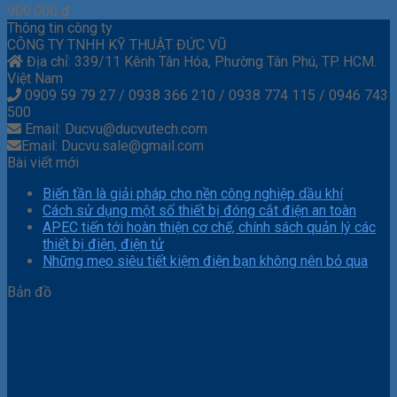
900.000
₫
Thông tin công ty
CÔNG TY TNHH KỸ THUẬT ĐỨC VŨ
Địa chỉ: 339/11 Kênh Tân Hóa, Phường Tân Phú, TP. HCM.
Việt Nam
0909 59 79 27 / 0938 366 210 / 0938 774 115 / 0946 743
500
Email: Ducvu@ducvutech.com
Email: Ducvu.sale@gmail.com
Bài viết mới
Biến tần là giải pháp cho nền công nghiệp dầu khí
Cách sử dụng một số thiết bị đóng cắt điện an toàn
APEC tiến tới hoàn thiện cơ chế, chính sách quản lý các
thiết bị điện, điện tử
Những mẹo siêu tiết kiệm điện bạn không nên bỏ qua
Bản đồ