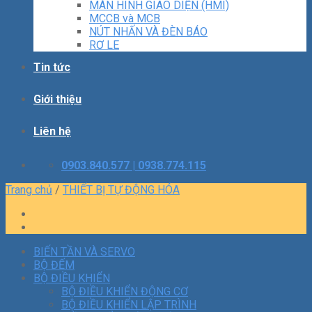
MÀN HÌNH GIAO DIỆN (HMI)
MCCB và MCB
NÚT NHẤN VÀ ĐÈN BÁO
RƠ LE
Tin tức
Giới thiệu
Liên hệ
0903.840.577 | 0938.774.115
Trang chủ
/
THIẾT BỊ TỰ ĐỘNG HÓA
BIẾN TẦN VÀ SERVO
BỘ ĐẾM
BỘ ĐIỀU KHIỂN
BỘ ĐIỀU KHIỂN ĐỘNG CƠ
BỘ ĐIỀU KHIỂN LẬP TRÌNH