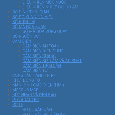
ĐIỀU KHIỂN MỨC NƯỚC
ĐIỀU KHIỂN NHIỆT ĐỘ, ĐỘ ẨM
BỘ ĐỊNH THỜI GIAN
BỘ ĐO XUNG TÍN HIỆU
BỘ HIỂN THỊ
BỘ MÃ HÓA XUNG
BỘ MÃ HÓA VÒNG QUAY
BỘ NGUỒN DC
CẢM BIẾN
CẢM BIẾN AN TOÀN
CẢM BIẾN ĐIỆN DUNG
CẢM BIẾN QUANG
CẢM BIẾN SIÊU ÂM VÀ ÁP SUẤT
CẢM BIẾN TIỆM CẬN
CẢM BIẾN TỪ
CÔNG TẮC HÀNH TRÌNH
KHỞI ĐỘNG TỪ
MÀN HÌNH GIAO DIỆN (HMI)
MCCB và MCB
NÚT NHẤN VÀ ĐÈN BÁO
PLC ADAPTER
RƠ LE
RƠ LE BÁN DẪN
RƠ LE BẢO VỆ ĐIỆN ÁP