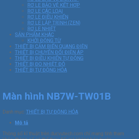
RƠ LE BẢO VỆ KẾT HỢP
RƠ LE CÁC LOẠI
RƠ LE ĐIỀU KHIỂN
RƠ LE LẬP TRÌNH (ZEN)
RƠ LE NHIỆT
SẢN PHẨM KHÁC
KHỞI ĐỘNG TỪ
THIẾT BỊ CẢM BIẾN QUANG ĐIỆN
THIẾT BỊ CHUYỂN ĐỔI ĐIỆN ÁP
THIẾT BỊ ĐIỀU KHIỂN TỰ ĐỘNG
THIẾT BỊ ĐO NHIỆT ĐỘ
THIẾT BỊ TỰ ĐỘNG HÓA
Màn hình NB7W-TW01B
Danh mục:
THIẾT BỊ TỰ ĐỘNG HÓA
Mô tả
Thông số kĩ thuật trên ducvutech.com chỉ mang tính tham