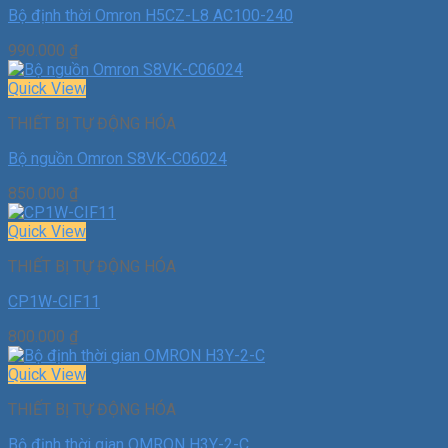
Bộ định thời Omron H5CZ-L8 AC100-240
990.000
₫
Quick View
THIẾT BỊ TỰ ĐỘNG HÓA
Bộ nguồn Omron S8VK-C06024
850.000
₫
Quick View
THIẾT BỊ TỰ ĐỘNG HÓA
CP1W-CIF11
800.000
₫
Quick View
THIẾT BỊ TỰ ĐỘNG HÓA
Bộ định thời gian OMRON H3Y-2-C