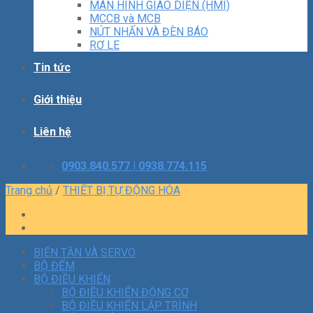
MÀN HÌNH GIAO DIỆN (HMI)
MCCB và MCB
NÚT NHẤN VÀ ĐÈN BÁO
RƠ LE
Tin tức
Giới thiệu
Liên hệ
0903.840.577 | 0938.774.115
Trang chủ
/
THIẾT BỊ TỰ ĐỘNG HÓA
BIẾN TẦN VÀ SERVO
BỘ ĐẾM
BỘ ĐIỀU KHIỂN
BỘ ĐIỀU KHIỂN ĐỘNG CƠ
BỘ ĐIỀU KHIỂN LẬP TRÌNH