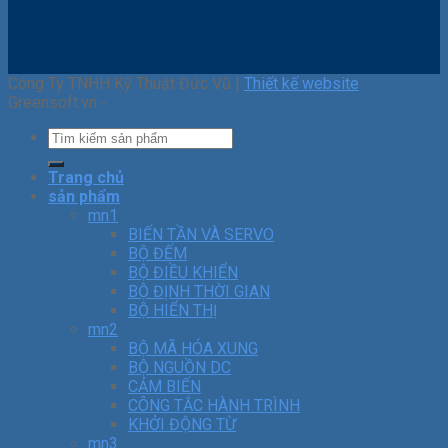
Công Ty TNHH Kỹ Thuật Đức Vũ |
Thiết kế website
Greensoft.vn -
Trang chủ
sản phẩm
mn1
BIẾN TẦN VÀ SERVO
BỘ ĐẾM
BỘ ĐIỀU KHIỂN
BỘ ĐỊNH THỜI GIAN
BỘ HIỂN THỊ
mn2
BỘ MÃ HÓA XUNG
BỘ NGUỒN DC
CẢM BIẾN
CÔNG TẮC HÀNH TRÌNH
KHỞI ĐỘNG TỪ
mn3