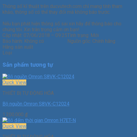
Thông số kĩ thuật trên ducvutech.com chỉ mang tính tham
khảo, thông số có thể thay đổi mà không báo trước.
Nếu bạn phát hiện thông số sai xin hãy để thông báo cho
chúng tôi. Xin trân trọng cảm ơn bạn!
Cập nhật:
07/06/2018 – 09:25
Tình trạng:
Mới
Bảo hành:
Không có
Nguồn gốc:
Chính hãng
Hãng sản xuất
Loại
Sản phẩm tương tự
Quick View
THIẾT BỊ TỰ ĐỘNG HÓA
Bộ nguồn Omron S8VK-C12024
1.200.000
₫
Quick View
THIẾT BỊ TỰ ĐỘNG HÓA