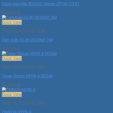
Cổng giao tiếp RS232C Omron CP1W-CIF01
800.000
₫
Quick View
THIẾT BỊ TỰ ĐỘNG HÓA
Cảm biến E3JK-DS30M1 2M
900.000
₫
Quick View
THIẾT BỊ TỰ ĐỘNG HÓA
Timer Omron H3YN-4 DC24V
820.000
₫
Quick View
THIẾT BỊ TỰ ĐỘNG HÓA
OMRON H3YN-4