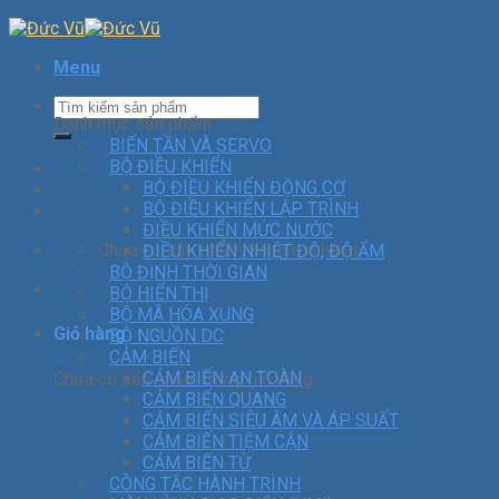
Menu
Danh mục sản phẩm
BIẾN TẦN VÀ SERVO
BỘ ĐIỀU KHIỂN
BỘ ĐIỀU KHIỂN ĐỘNG CƠ
BỘ ĐIỀU KHIỂN LẬP TRÌNH
ĐIỀU KHIỂN MỨC NƯỚC
Chưa có sản phẩm trong giỏ hàng.
ĐIỀU KHIỂN NHIỆT ĐỘ, ĐỘ ẨM
BỘ ĐỊNH THỜI GIAN
BỘ HIỂN THỊ
BỘ MÃ HÓA XUNG
Giỏ hàng
BỘ NGUỒN DC
CẢM BIẾN
CẢM BIẾN AN TOÀN
Chưa có sản phẩm trong giỏ hàng.
CẢM BIẾN QUANG
CẢM BIẾN SIÊU ÂM VÀ ÁP SUẤT
CẢM BIẾN TIỆM CẬN
CẢM BIẾN TỪ
CÔNG TẮC HÀNH TRÌNH