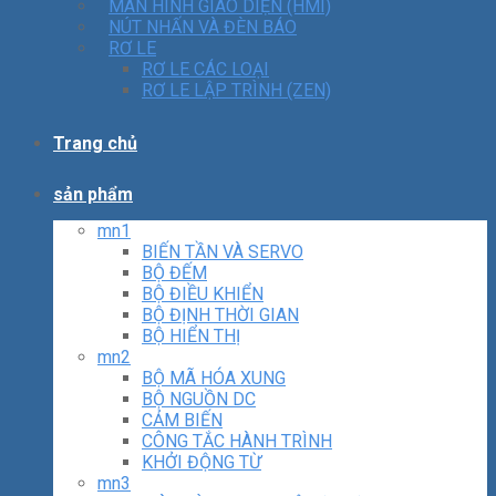
MÀN HÌNH GIAO DIỆN (HMI)
NÚT NHẤN VÀ ĐÈN BÁO
RƠ LE
RƠ LE CÁC LOẠI
RƠ LE LẬP TRÌNH (ZEN)
Trang chủ
sản phẩm
mn1
BIẾN TẦN VÀ SERVO
BỘ ĐẾM
BỘ ĐIỀU KHIỂN
BỘ ĐỊNH THỜI GIAN
BỘ HIỂN THỊ
mn2
BỘ MÃ HÓA XUNG
BỘ NGUỒN DC
CẢM BIẾN
CÔNG TẮC HÀNH TRÌNH
KHỞI ĐỘNG TỪ
mn3