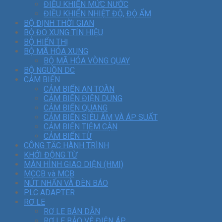
ĐIỀU KHIỂN MỨC NƯỚC
ĐIỀU KHIỂN NHIỆT ĐỘ, ĐỘ ẨM
BỘ ĐỊNH THỜI GIAN
BỘ ĐO XUNG TÍN HIỆU
BỘ HIỂN THỊ
BỘ MÃ HÓA XUNG
BỘ MÃ HÓA VÒNG QUAY
BỘ NGUỒN DC
CẢM BIẾN
CẢM BIẾN AN TOÀN
CẢM BIẾN ĐIỆN DUNG
CẢM BIẾN QUANG
CẢM BIẾN SIÊU ÂM VÀ ÁP SUẤT
CẢM BIẾN TIỆM CẬN
CẢM BIẾN TỪ
CÔNG TẮC HÀNH TRÌNH
KHỞI ĐỘNG TỪ
MÀN HÌNH GIAO DIỆN (HMI)
MCCB và MCB
NÚT NHẤN VÀ ĐÈN BÁO
PLC ADAPTER
RƠ LE
RƠ LE BÁN DẪN
RƠ LE BẢO VỆ ĐIỆN ÁP