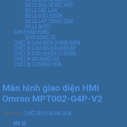
RƠ LE BẢO VỆ KẾT HỢP
RƠ LE CÁC LOẠI
RƠ LE ĐIỀU KHIỂN
RƠ LE LẬP TRÌNH (ZEN)
RƠ LE NHIỆT
SẢN PHẨM KHÁC
KHỞI ĐỘNG TỪ
THIẾT BỊ CẢM BIẾN QUANG ĐIỆN
THIẾT BỊ CHUYỂN ĐỔI ĐIỆN ÁP
THIẾT BỊ ĐIỀU KHIỂN TỰ ĐỘNG
THIẾT BỊ ĐO NHIỆT ĐỘ
THIẾT BỊ TỰ ĐỘNG HÓA
Màn hình giao diện HMI
Omron MPT002-G4P-V2
Danh mục:
THIẾT BỊ TỰ ĐỘNG HÓA
Mô tả