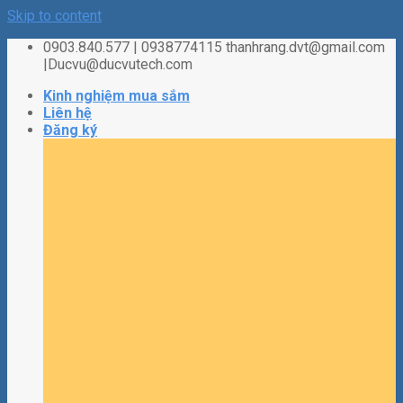
Skip to content
0903.840.577 | 0938774115 thanhrang.dvt@gmail.com
|Ducvu@ducvutech.com
Kinh nghiệm mua sắm
Liên hệ
Đăng ký