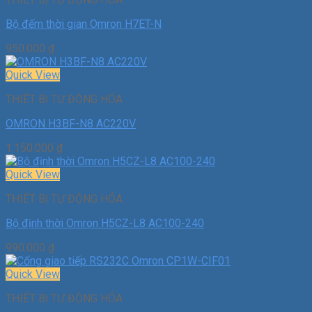
Bộ đếm thời gian Omron H7ET-N
950.000
₫
Quick View
THIẾT BỊ TỰ ĐỘNG HÓA
OMRON H3BF-N8 AC220V
1.150.000
₫
Quick View
THIẾT BỊ TỰ ĐỘNG HÓA
Bộ định thời Omron H5CZ-L8 AC100-240
990.000
₫
Quick View
THIẾT BỊ TỰ ĐỘNG HÓA