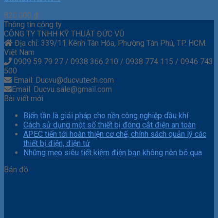
820.000
₫
Thông tin công ty
CÔNG TY TNHH KỸ THUẬT ĐỨC VŨ
Địa chỉ: 339/11 Kênh Tân Hóa, Phường Tân Phú, TP. HCM.
Việt Nam
0909 59 79 27 / 0938 366 210 / 0938 774 115 / 0946 743
500
Email: Ducvu@ducvutech.com
Email: Ducvu.sale@gmail.com
Bài viết mới
Biến tần là giải pháp cho nền công nghiệp dầu khí
Cách sử dụng một số thiết bị đóng cắt điện an toàn
APEC tiến tới hoàn thiện cơ chế, chính sách quản lý các
thiết bị điện, điện tử
Những mẹo siêu tiết kiệm điện bạn không nên bỏ qua
Bản đồ