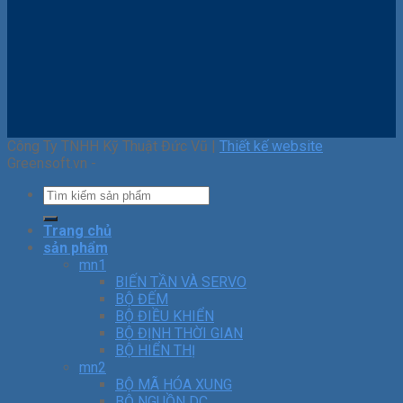
Công Ty TNHH Kỹ Thuật Đức Vũ |
Thiết kế website
Greensoft.vn -
Trang chủ
sản phẩm
mn1
BIẾN TẦN VÀ SERVO
BỘ ĐẾM
BỘ ĐIỀU KHIỂN
BỘ ĐỊNH THỜI GIAN
BỘ HIỂN THỊ
mn2
BỘ MÃ HÓA XUNG
BỘ NGUỒN DC