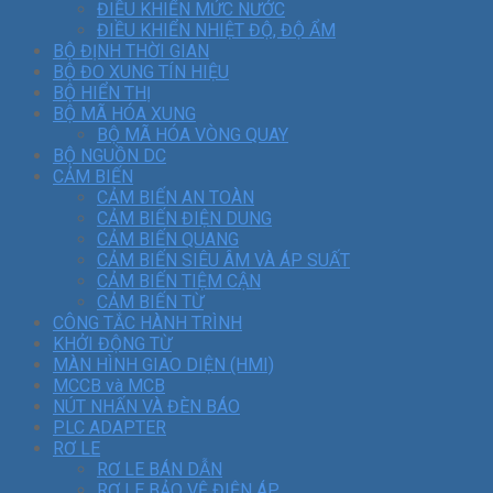
ĐIỀU KHIỂN MỨC NƯỚC
ĐIỀU KHIỂN NHIỆT ĐỘ, ĐỘ ẨM
BỘ ĐỊNH THỜI GIAN
BỘ ĐO XUNG TÍN HIỆU
BỘ HIỂN THỊ
BỘ MÃ HÓA XUNG
BỘ MÃ HÓA VÒNG QUAY
BỘ NGUỒN DC
CẢM BIẾN
CẢM BIẾN AN TOÀN
CẢM BIẾN ĐIỆN DUNG
CẢM BIẾN QUANG
CẢM BIẾN SIÊU ÂM VÀ ÁP SUẤT
CẢM BIẾN TIỆM CẬN
CẢM BIẾN TỪ
CÔNG TẮC HÀNH TRÌNH
KHỞI ĐỘNG TỪ
MÀN HÌNH GIAO DIỆN (HMI)
MCCB và MCB
NÚT NHẤN VÀ ĐÈN BÁO
PLC ADAPTER
RƠ LE
RƠ LE BÁN DẪN
RƠ LE BẢO VỆ ĐIỆN ÁP