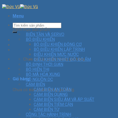
Menu
Danh mục sản phẩm
BIẾN TẦN VÀ SERVO
BỘ ĐIỀU KHIỂN
BỘ ĐIỀU KHIỂN ĐỘNG CƠ
BỘ ĐIỀU KHIỂN LẬP TRÌNH
ĐIỀU KHIỂN MỨC NƯỚC
Chưa có sản phẩm trong giỏ hàng.
ĐIỀU KHIỂN NHIỆT ĐỘ, ĐỘ ẨM
BỘ ĐỊNH THỜI GIAN
BỘ HIỂN THỊ
BỘ MÃ HÓA XUNG
Giỏ hàng
BỘ NGUỒN DC
CẢM BIẾN
CẢM BIẾN AN TOÀN
Chưa có sản phẩm trong giỏ hàng.
CẢM BIẾN QUANG
CẢM BIẾN SIÊU ÂM VÀ ÁP SUẤT
CẢM BIẾN TIỆM CẬN
CẢM BIẾN TỪ
CÔNG TẮC HÀNH TRÌNH