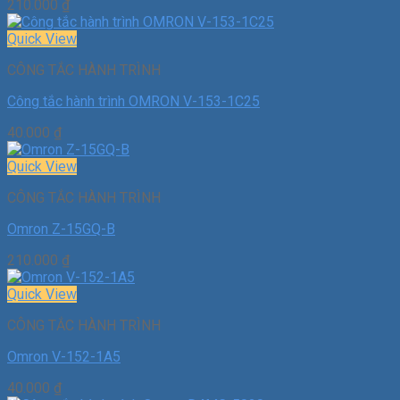
210.000
₫
Quick View
CÔNG TẮC HÀNH TRÌNH
Công tắc hành trình OMRON V-153-1C25
40.000
₫
Quick View
CÔNG TẮC HÀNH TRÌNH
Omron Z-15GQ-B
210.000
₫
Quick View
CÔNG TẮC HÀNH TRÌNH
Omron V-152-1A5
40.000
₫