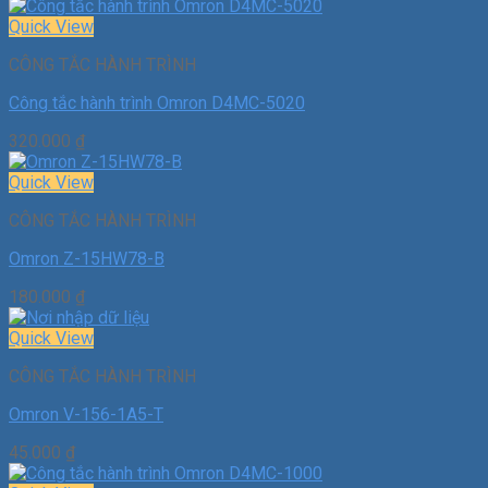
Quick View
CÔNG TẮC HÀNH TRÌNH
Công tắc hành trình Omron D4MC-5020
320.000
₫
Quick View
CÔNG TẮC HÀNH TRÌNH
Omron Z-15HW78-B
180.000
₫
Quick View
CÔNG TẮC HÀNH TRÌNH
Omron V-156-1A5-T
45.000
₫