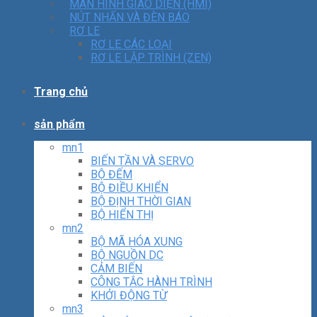
MÀN HÌNH GIAO DIỆN (HMI)
NÚT NHẤN VÀ ĐÈN BÁO
RƠ LE
RƠ LE CÁC LOẠI
RƠ LE LẬP TRÌNH (ZEN)
Trang chủ
sản phẩm
mn1
BIẾN TẦN VÀ SERVO
BỘ ĐẾM
BỘ ĐIỀU KHIỂN
BỘ ĐỊNH THỜI GIAN
BỘ HIỂN THỊ
mn2
BỘ MÃ HÓA XUNG
BỘ NGUỒN DC
CẢM BIẾN
CÔNG TẮC HÀNH TRÌNH
KHỞI ĐỘNG TỪ
mn3