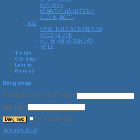
CẢM BIẾN
CÔNG TẮC HÀNH TRÌNH
KHỞI ĐỘNG TỪ
mn3
MÀN HÌNH GIAO DIỆN (HMI)
MCCB và MCB
NÚT NHẤN VÀ ĐÈN BÁO
RƠ LE
Tin tức
Giới thiệu
Liên hệ
Đăng ký
Đăng nhập
Tên tài khoản hoặc địa chỉ email
*
Mật khẩu
*
Ghi nhớ mật khẩu
Đăng nhập
Quên mật khẩu?