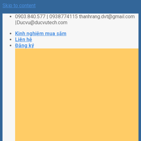
Skip to content
0903.840.577 | 0938774115 thanhrang.dvt@gmail.com
|Ducvu@ducvutech.com
Kinh nghiệm mua sắm
Liên hệ
Đăng ký