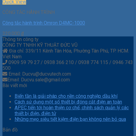
Quick View
CÔNG TẮC HÀNH TRÌNH
Công tắc hành trình Omron D4MC-1000
320.000
₫
Thông tin công ty
CÔNG TY TNHH KỸ THUẬT ĐỨC VŨ
Địa chỉ: 339/11 Kênh Tân Hóa, Phường Tân Phú, TP. HCM.
Việt Nam
0909 59 79 27 / 0938 366 210 / 0938 774 115 / 0946 743
500
Email: Ducvu@ducvutech.com
Email: Ducvu.sale@gmail.com
Bài viết mới
Biến tần là giải pháp cho nền công nghiệp dầu khí
Cách sử dụng một số thiết bị đóng cắt điện an toàn
APEC tiến tới hoàn thiện cơ chế, chính sách quản lý các
thiết bị điện, điện tử
Những mẹo siêu tiết kiệm điện bạn không nên bỏ qua
Bản đồ