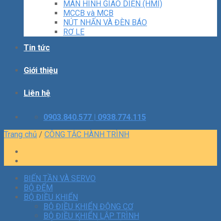
MÀN HÌNH GIAO DIỆN (HMI)
MCCB và MCB
NÚT NHẤN VÀ ĐÈN BÁO
RƠ LE
Tin tức
Giới thiệu
Liên hệ
0903.840.577 | 0938.774.115
Trang chủ
/
CÔNG TẮC HÀNH TRÌNH
BIẾN TẦN VÀ SERVO
BỘ ĐẾM
BỘ ĐIỀU KHIỂN
BỘ ĐIỀU KHIỂN ĐỘNG CƠ
BỘ ĐIỀU KHIỂN LẬP TRÌNH