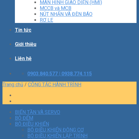
MÀN HÌNH GIAO DIỆN (HMI)
MCCB và MCB
NÚT NHẤN VÀ ĐÈN BÁO
RƠ LE
Tin tức
Giới thiệu
Liên hệ
0903.840.577 | 0938.774.115
Trang chủ
/
CÔNG TẮC HÀNH TRÌNH
BIẾN TẦN VÀ SERVO
BỘ ĐẾM
BỘ ĐIỀU KHIỂN
BỘ ĐIỀU KHIỂN ĐỘNG CƠ
BỘ ĐIỀU KHIỂN LẬP TRÌNH