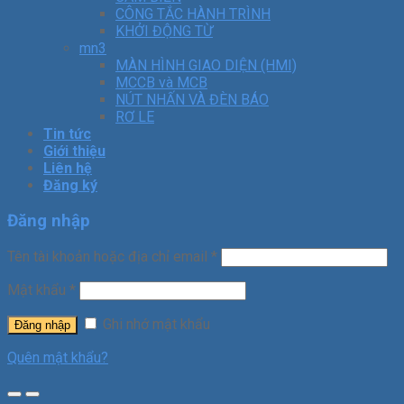
CÔNG TẮC HÀNH TRÌNH
KHỞI ĐỘNG TỪ
mn3
MÀN HÌNH GIAO DIỆN (HMI)
MCCB và MCB
NÚT NHẤN VÀ ĐÈN BÁO
RƠ LE
Tin tức
Giới thiệu
Liên hệ
Đăng ký
Đăng nhập
Tên tài khoản hoặc địa chỉ email
*
Mật khẩu
*
Ghi nhớ mật khẩu
Đăng nhập
Quên mật khẩu?