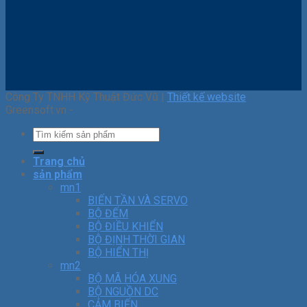
Công Ty TNHH Kỹ Thuật Đức Vũ |
Thiết kế website
Greensoft.vn -
Trang chủ
sản phẩm
mn1
BIẾN TẦN VÀ SERVO
BỘ ĐẾM
BỘ ĐIỀU KHIỂN
BỘ ĐỊNH THỜI GIAN
BỘ HIỂN THỊ
mn2
BỘ MÃ HÓA XUNG
BỘ NGUỒN DC
CẢM BIẾN