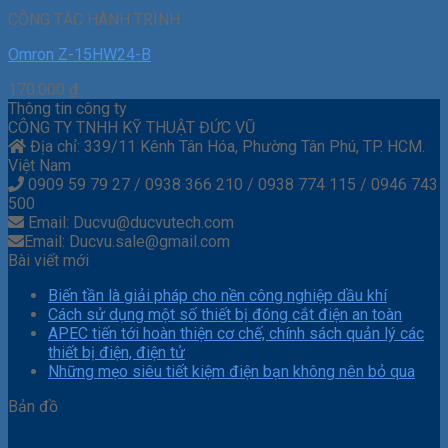
CÔNG TẮC HÀNH TRÌNH
Omron Z-15HW24-B
170.000
₫
Thông tin công ty
CÔNG TY TNHH KỸ THUẬT ĐỨC VŨ
Địa chỉ: 339/11 Kênh Tân Hóa, Phường Tân Phú, TP. HCM.
Việt Nam
0909 59 79 27 / 0938 366 210 / 0938 774 115 / 0946 743
500
Email: Ducvu@ducvutech.com
Email: Ducvu.sale@gmail.com
Bài viết mới
Biến tần là giải pháp cho nền công nghiệp dầu khí
Cách sử dụng một số thiết bị đóng cắt điện an toàn
APEC tiến tới hoàn thiện cơ chế, chính sách quản lý các
thiết bị điện, điện tử
Những mẹo siêu tiết kiệm điện bạn không nên bỏ qua
Bản đồ