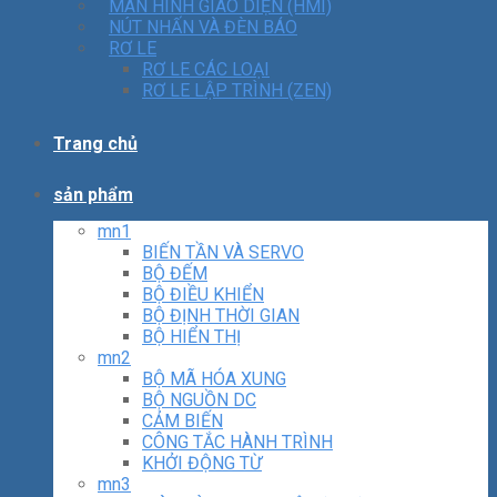
MÀN HÌNH GIAO DIỆN (HMI)
NÚT NHẤN VÀ ĐÈN BÁO
RƠ LE
RƠ LE CÁC LOẠI
RƠ LE LẬP TRÌNH (ZEN)
Trang chủ
sản phẩm
mn1
BIẾN TẦN VÀ SERVO
BỘ ĐẾM
BỘ ĐIỀU KHIỂN
BỘ ĐỊNH THỜI GIAN
BỘ HIỂN THỊ
mn2
BỘ MÃ HÓA XUNG
BỘ NGUỒN DC
CẢM BIẾN
CÔNG TẮC HÀNH TRÌNH
KHỞI ĐỘNG TỪ
mn3