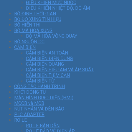
ĐIỀU KHIỂN MỨC NƯỚC
ĐIỀU KHIỂN NHIỆT ĐỘ, ĐỘ ẨM
BỘ ĐỊNH THỜI GIAN
BỘ ĐO XUNG TÍN HIỆU
BỘ HIỂN THỊ
BỘ MÃ HÓA XUNG
BỘ MÃ HÓA VÒNG QUAY
BỘ NGUỒN DC
CẢM BIẾN
CẢM BIẾN AN TOÀN
CẢM BIẾN ĐIỆN DUNG
CẢM BIẾN QUANG
CẢM BIẾN SIÊU ÂM VÀ ÁP SUẤT
CẢM BIẾN TIỆM CẬN
CẢM BIẾN TỪ
CÔNG TẮC HÀNH TRÌNH
KHỞI ĐỘNG TỪ
MÀN HÌNH GIAO DIỆN (HMI)
MCCB và MCB
NÚT NHẤN VÀ ĐÈN BÁO
PLC ADAPTER
RƠ LE
RƠ LE BÁN DẪN
RƠ LE BẢO VỆ ĐIỆN ÁP