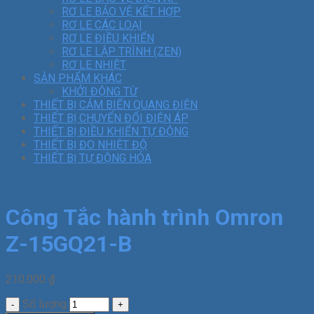
RƠ LE BẢO VỆ KẾT HỢP
RƠ LE CÁC LOẠI
RƠ LE ĐIỀU KHIỂN
RƠ LE LẬP TRÌNH (ZEN)
RƠ LE NHIỆT
SẢN PHẨM KHÁC
KHỞI ĐỘNG TỪ
THIẾT BỊ CẢM BIẾN QUANG ĐIỆN
THIẾT BỊ CHUYỂN ĐỔI ĐIỆN ÁP
THIẾT BỊ ĐIỀU KHIỂN TỰ ĐỘNG
THIẾT BỊ ĐO NHIỆT ĐỘ
THIẾT BỊ TỰ ĐỘNG HÓA
Công Tắc hành trình Omron
Z-15GQ21-B
210.000
₫
Số lượng