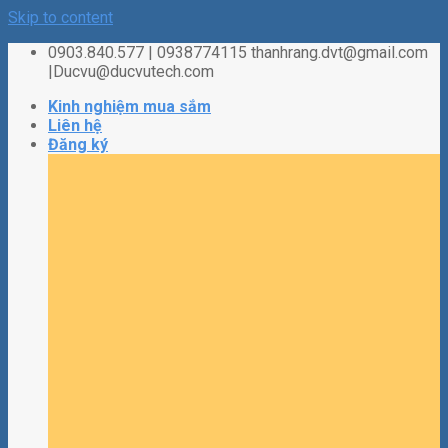
Skip to content
0903.840.577 | 0938774115 thanhrang.dvt@gmail.com
|Ducvu@ducvutech.com
Kinh nghiệm mua sắm
Liên hệ
Đăng ký