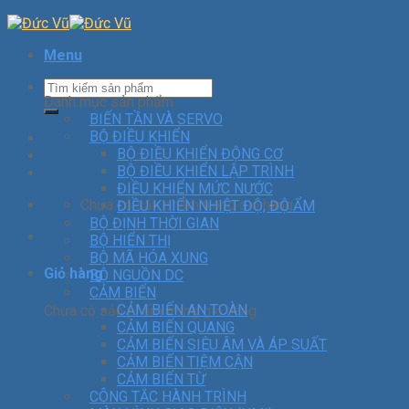
Menu
Danh mục sản phẩm
BIẾN TẦN VÀ SERVO
BỘ ĐIỀU KHIỂN
BỘ ĐIỀU KHIỂN ĐỘNG CƠ
BỘ ĐIỀU KHIỂN LẬP TRÌNH
ĐIỀU KHIỂN MỨC NƯỚC
Chưa có sản phẩm trong giỏ hàng.
ĐIỀU KHIỂN NHIỆT ĐỘ, ĐỘ ẨM
BỘ ĐỊNH THỜI GIAN
BỘ HIỂN THỊ
BỘ MÃ HÓA XUNG
Giỏ hàng
BỘ NGUỒN DC
CẢM BIẾN
CẢM BIẾN AN TOÀN
Chưa có sản phẩm trong giỏ hàng.
CẢM BIẾN QUANG
CẢM BIẾN SIÊU ÂM VÀ ÁP SUẤT
CẢM BIẾN TIỆM CẬN
CẢM BIẾN TỪ
CÔNG TẮC HÀNH TRÌNH