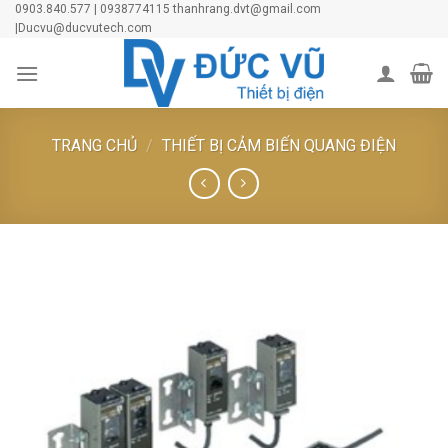
Skip
0903.840.577 | 0938774115 thanhrang.dvt@gmail.com
|Ducvu@ducvutech.com
to
content
TRANG CHỦ
/
THIẾT BỊ CẢM BIẾN QUANG ĐIỆN