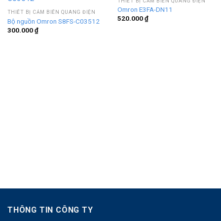
THIẾT BỊ CẢM BIẾN QUANG ĐIỆN
Omron E3FA-DN11
THIẾT BỊ CẢM BIẾN QUANG ĐIỆN
520.000
₫
Bộ nguồn Omron S8FS-C03512
300.000
₫
THÔNG TIN CÔNG TY