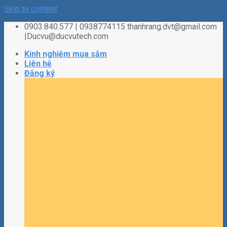
Skip to content
0903.840.577 | 0938774115 thanhrang.dvt@gmail.com
|Ducvu@ducvutech.com
Kinh nghiệm mua sắm
Liên hệ
Đăng ký