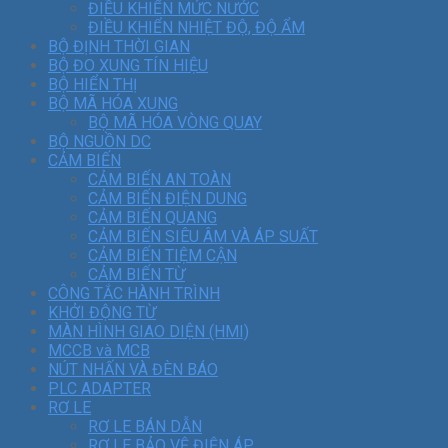
ĐIỀU KHIỂN MỨC NƯỚC
ĐIỀU KHIỂN NHIỆT ĐỘ, ĐỘ ẨM
BỘ ĐỊNH THỜI GIAN
BỘ ĐO XUNG TÍN HIỆU
BỘ HIỂN THỊ
BỘ MÃ HÓA XUNG
BỘ MÃ HÓA VÒNG QUAY
BỘ NGUỒN DC
CẢM BIẾN
CẢM BIẾN AN TOÀN
CẢM BIẾN ĐIỆN DUNG
CẢM BIẾN QUANG
CẢM BIẾN SIÊU ÂM VÀ ÁP SUẤT
CẢM BIẾN TIỆM CẬN
CẢM BIẾN TỪ
CÔNG TẮC HÀNH TRÌNH
KHỞI ĐỘNG TỪ
MÀN HÌNH GIAO DIỆN (HMI)
MCCB và MCB
NÚT NHẤN VÀ ĐÈN BÁO
PLC ADAPTER
RƠ LE
RƠ LE BÁN DẪN
RƠ LE BẢO VỆ ĐIỆN ÁP