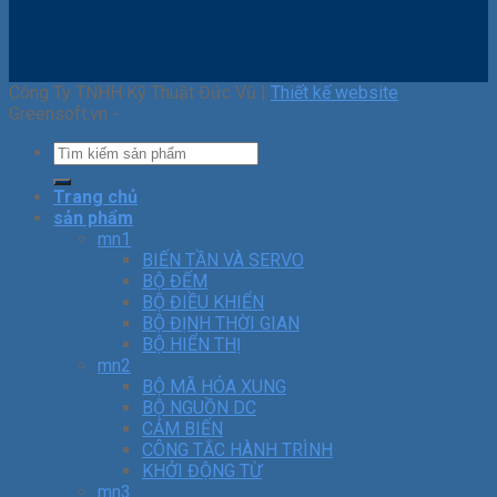
Công Ty TNHH Kỹ Thuật Đức Vũ |
Thiết kế website
Greensoft.vn -
Trang chủ
sản phẩm
mn1
BIẾN TẦN VÀ SERVO
BỘ ĐẾM
BỘ ĐIỀU KHIỂN
BỘ ĐỊNH THỜI GIAN
BỘ HIỂN THỊ
mn2
BỘ MÃ HÓA XUNG
BỘ NGUỒN DC
CẢM BIẾN
CÔNG TẮC HÀNH TRÌNH
KHỞI ĐỘNG TỪ
mn3