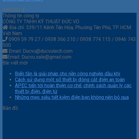
340.000
₫
Thông tin công ty
CÔNG TY TNHH KỸ THUẬT ĐỨC VŨ
Địa chỉ: 339/11 Kênh Tân Hóa, Phường Tân Phú, TP. HCM.
Việt Nam
0909 59 79 27 / 0938 366 210 / 0938 774 115 / 0946 743
500
Email: Ducvu@ducvutech.com
Email: Ducvu.sale@gmail.com
Bài viết mới
Biến tần là giải pháp cho nền công nghiệp dầu khí
Cách sử dụng một số thiết bị đóng cắt điện an toàn
APEC tiến tới hoàn thiện cơ chế, chính sách quản lý các
thiết bị điện, điện tử
Những mẹo siêu tiết kiệm điện bạn không nên bỏ qua
Bản đồ