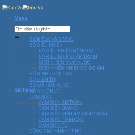
Menu
Danh mục sản phẩm
BIẾN TẦN VÀ SERVO
BỘ ĐIỀU KHIỂN
BỘ ĐIỀU KHIỂN ĐỘNG CƠ
BỘ ĐIỀU KHIỂN LẬP TRÌNH
ĐIỀU KHIỂN MỨC NƯỚC
Chưa có sản phẩm trong giỏ hàng.
ĐIỀU KHIỂN NHIỆT ĐỘ, ĐỘ ẨM
BỘ ĐỊNH THỜI GIAN
BỘ HIỂN THỊ
BỘ MÃ HÓA XUNG
Giỏ hàng
BỘ NGUỒN DC
CẢM BIẾN
CẢM BIẾN AN TOÀN
Chưa có sản phẩm trong giỏ hàng.
CẢM BIẾN QUANG
CẢM BIẾN SIÊU ÂM VÀ ÁP SUẤT
CẢM BIẾN TIỆM CẬN
CẢM BIẾN TỪ
CÔNG TẮC HÀNH TRÌNH