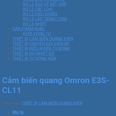
RƠ LE BẢO VỆ KẾT HỢP
RƠ LE CÁC LOẠI
RƠ LE ĐIỀU KHIỂN
RƠ LE LẬP TRÌNH (ZEN)
RƠ LE NHIỆT
SẢN PHẨM KHÁC
KHỞI ĐỘNG TỪ
THIẾT BỊ CẢM BIẾN QUANG ĐIỆN
THIẾT BỊ CHUYỂN ĐỔI ĐIỆN ÁP
THIẾT BỊ ĐIỀU KHIỂN TỰ ĐỘNG
THIẾT BỊ ĐO NHIỆT ĐỘ
THIẾT BỊ TỰ ĐỘNG HÓA
Cảm biến quang Omron E3S-
CL11
Danh mục:
THIẾT BỊ CẢM BIẾN QUANG ĐIỆN
Mô tả