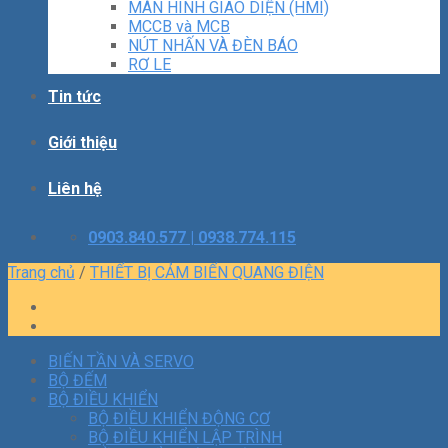
MÀN HÌNH GIAO DIỆN (HMI)
MCCB và MCB
NÚT NHẤN VÀ ĐÈN BÁO
RƠ LE
Tin tức
Giới thiệu
Liên hệ
0903.840.577 | 0938.774.115
Trang chủ
/
THIẾT BỊ CẢM BIẾN QUANG ĐIỆN
BIẾN TẦN VÀ SERVO
BỘ ĐẾM
BỘ ĐIỀU KHIỂN
BỘ ĐIỀU KHIỂN ĐỘNG CƠ
BỘ ĐIỀU KHIỂN LẬP TRÌNH