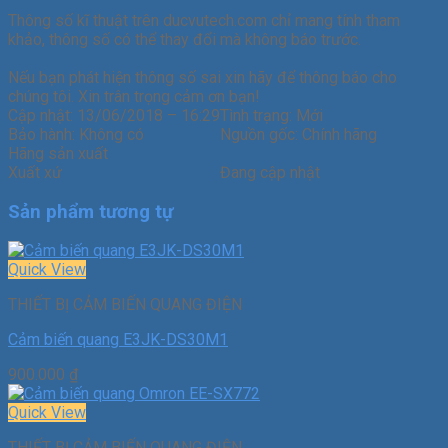
Thông số kĩ thuật trên ducvutech.com chỉ mang tính tham
khảo, thông số có thể thay đổi mà không báo trước.
Nếu bạn phát hiện thông số sai xin hãy để thông báo cho
chúng tôi. Xin trân trọng cảm ơn bạn!
Cập nhật:
13/06/2018 – 16:29
Tình trạng:
Mới
Bảo hành:
Không có
Nguồn gốc:
Chính hãng
Hãng sản xuất
Xuất xứ
Đang cập nhật
Sản phẩm tương tự
Quick View
THIẾT BỊ CẢM BIẾN QUANG ĐIỆN
Cảm biến quang E3JK-DS30M1
900.000
₫
Quick View
THIẾT BỊ CẢM BIẾN QUANG ĐIỆN