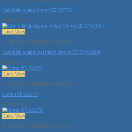
Cảm biến quang Omron EE-SX772
380.000
₫
Quick View
THIẾT BỊ CẢM BIẾN QUANG ĐIỆN
Cảm biến quang loại micro Omron EE-SPX303N
400.000
₫
Quick View
THIẾT BỊ CẢM BIẾN QUANG ĐIỆN
Omron EE-SX674
160.000
₫
Quick View
THIẾT BỊ CẢM BIẾN QUANG ĐIỆN