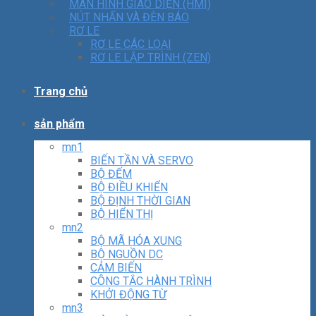
MÀN HÌNH GIAO DIỆN (HMI)
NÚT NHẤN VÀ ĐÈN BÁO
RƠ LE
RƠ LE CÁC LOẠI
RƠ LE LẬP TRÌNH (ZEN)
Trang chủ
sản phẩm
mn1
BIẾN TẦN VÀ SERVO
BỘ ĐẾM
BỘ ĐIỀU KHIỂN
BỘ ĐỊNH THỜI GIAN
BỘ HIỂN THỊ
mn2
BỘ MÃ HÓA XUNG
BỘ NGUỒN DC
CẢM BIẾN
CÔNG TẮC HÀNH TRÌNH
KHỞI ĐỘNG TỪ
mn3