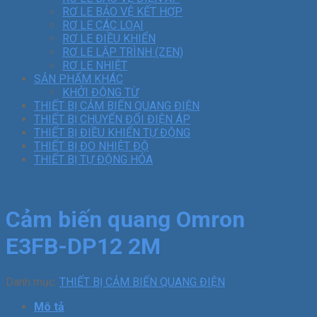
RƠ LE BẢO VỆ KẾT HỢP
RƠ LE CÁC LOẠI
RƠ LE ĐIỀU KHIỂN
RƠ LE LẬP TRÌNH (ZEN)
RƠ LE NHIỆT
SẢN PHẨM KHÁC
KHỞI ĐỘNG TỪ
THIẾT BỊ CẢM BIẾN QUANG ĐIỆN
THIẾT BỊ CHUYỂN ĐỔI ĐIỆN ÁP
THIẾT BỊ ĐIỀU KHIỂN TỰ ĐỘNG
THIẾT BỊ ĐO NHIỆT ĐỘ
THIẾT BỊ TỰ ĐỘNG HÓA
Cảm biến quang Omron
E3FB-DP12 2M
Danh mục:
THIẾT BỊ CẢM BIẾN QUANG ĐIỆN
Mô tả