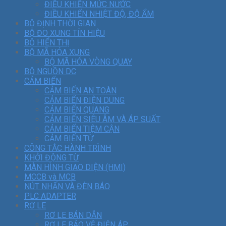
ĐIỀU KHIỂN MỨC NƯỚC
ĐIỀU KHIỂN NHIỆT ĐỘ, ĐỘ ẨM
BỘ ĐỊNH THỜI GIAN
BỘ ĐO XUNG TÍN HIỆU
BỘ HIỂN THỊ
BỘ MÃ HÓA XUNG
BỘ MÃ HÓA VÒNG QUAY
BỘ NGUỒN DC
CẢM BIẾN
CẢM BIẾN AN TOÀN
CẢM BIẾN ĐIỆN DUNG
CẢM BIẾN QUANG
CẢM BIẾN SIÊU ÂM VÀ ÁP SUẤT
CẢM BIẾN TIỆM CẬN
CẢM BIẾN TỪ
CÔNG TẮC HÀNH TRÌNH
KHỞI ĐỘNG TỪ
MÀN HÌNH GIAO DIỆN (HMI)
MCCB và MCB
NÚT NHẤN VÀ ĐÈN BÁO
PLC ADAPTER
RƠ LE
RƠ LE BÁN DẪN
RƠ LE BẢO VỆ ĐIỆN ÁP