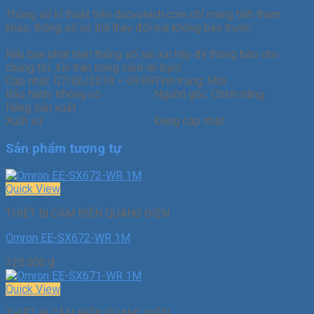
Thông số kĩ thuật trên ducvutech.com chỉ mang tính tham
khảo, thông số có thể thay đổi mà không báo trước.
Nếu bạn phát hiện thông số sai xin hãy để thông báo cho
chúng tôi. Xin trân trọng cảm ơn bạn!
Cập nhật:
07/06/2018 – 09:09
Tình trạng:
Mới
Bảo hành:
Không có
Nguồn gốc:
Chính hãng
Hãng sản xuất
Xuất xứ
Đang cập nhật
Sản phẩm tương tự
Quick View
THIẾT BỊ CẢM BIẾN QUANG ĐIỆN
Omron EE-SX672-WR 1M
320.000
₫
Quick View
THIẾT BỊ CẢM BIẾN QUANG ĐIỆN