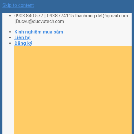
Skip to content
0903.840.577 | 0938774115 thanhrang.dvt@gmail.com
|Ducvu@ducvutech.com
Kinh nghiệm mua sắm
Liên hệ
Đăng ký