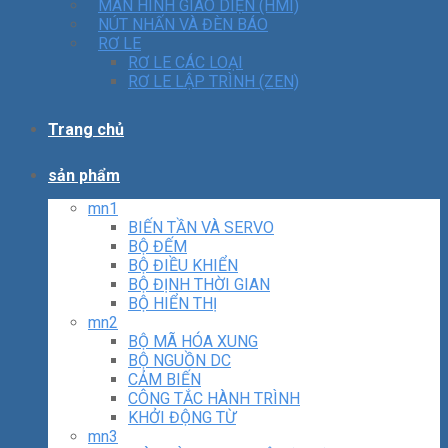
MÀN HÌNH GIAO DIỆN (HMI)
NÚT NHẤN VÀ ĐÈN BÁO
RƠ LE
RƠ LE CÁC LOẠI
RƠ LE LẬP TRÌNH (ZEN)
Trang chủ
sản phẩm
mn1
BIẾN TẦN VÀ SERVO
BỘ ĐẾM
BỘ ĐIỀU KHIỂN
BỘ ĐỊNH THỜI GIAN
BỘ HIỂN THỊ
mn2
BỘ MÃ HÓA XUNG
BỘ NGUỒN DC
CẢM BIẾN
CÔNG TẮC HÀNH TRÌNH
KHỞI ĐỘNG TỪ
mn3