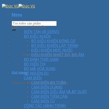
Menu
Danh mục sản phẩm
BIẾN TẦN VÀ SERVO
BỘ ĐIỀU KHIỂN
BỘ ĐIỀU KHIỂN ĐỘNG CƠ
BỘ ĐIỀU KHIỂN LẬP TRÌNH
ĐIỀU KHIỂN MỨC NƯỚC
Chưa có sản phẩm trong giỏ hàng.
ĐIỀU KHIỂN NHIỆT ĐỘ, ĐỘ ẨM
BỘ ĐỊNH THỜI GIAN
BỘ HIỂN THỊ
BỘ MÃ HÓA XUNG
Giỏ hàng
BỘ NGUỒN DC
CẢM BIẾN
CẢM BIẾN AN TOÀN
Chưa có sản phẩm trong giỏ hàng.
CẢM BIẾN QUANG
CẢM BIẾN SIÊU ÂM VÀ ÁP SUẤT
CẢM BIẾN TIỆM CẬN
CẢM BIẾN TỪ
CÔNG TẮC HÀNH TRÌNH