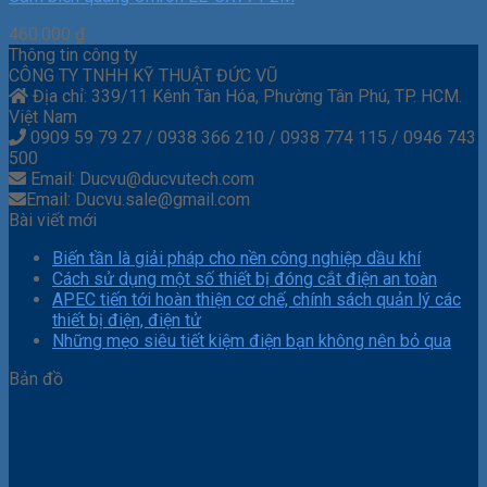
460.000
₫
Thông tin công ty
CÔNG TY TNHH KỸ THUẬT ĐỨC VŨ
Địa chỉ: 339/11 Kênh Tân Hóa, Phường Tân Phú, TP. HCM.
Việt Nam
0909 59 79 27 / 0938 366 210 / 0938 774 115 / 0946 743
500
Email: Ducvu@ducvutech.com
Email: Ducvu.sale@gmail.com
Bài viết mới
Biến tần là giải pháp cho nền công nghiệp dầu khí
Cách sử dụng một số thiết bị đóng cắt điện an toàn
APEC tiến tới hoàn thiện cơ chế, chính sách quản lý các
thiết bị điện, điện tử
Những mẹo siêu tiết kiệm điện bạn không nên bỏ qua
Bản đồ