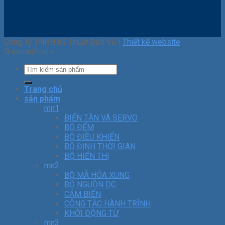
Công Ty TNHH Kỹ Thuật Đức Vũ |
Thiết kế website
Greensoft.vn -
Trang chủ
sản phẩm
mn1
BIẾN TẦN VÀ SERVO
BỘ ĐẾM
BỘ ĐIỀU KHIỂN
BỘ ĐỊNH THỜI GIAN
BỘ HIỂN THỊ
mn2
BỘ MÃ HÓA XUNG
BỘ NGUỒN DC
CẢM BIẾN
CÔNG TẮC HÀNH TRÌNH
KHỞI ĐỘNG TỪ
mn3