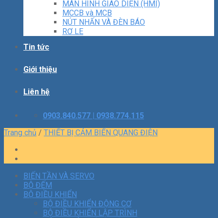
MÀN HÌNH GIAO DIỆN (HMI)
MCCB và MCB
NÚT NHẤN VÀ ĐÈN BÁO
RƠ LE
Tin tức
Giới thiệu
Liên hệ
0903.840.577 | 0938.774.115
Trang chủ
/
THIẾT BỊ CẢM BIẾN QUANG ĐIỆN
BIẾN TẦN VÀ SERVO
BỘ ĐẾM
BỘ ĐIỀU KHIỂN
BỘ ĐIỀU KHIỂN ĐỘNG CƠ
BỘ ĐIỀU KHIỂN LẬP TRÌNH