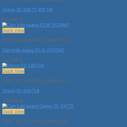
Omron EE-SX671-WR 1M
320.000
₫
Quick View
THIẾT BỊ CẢM BIẾN QUANG ĐIỆN
Cảm biến quang E3JK-DS30M1
900.000
₫
Quick View
THIẾT BỊ CẢM BIẾN QUANG ĐIỆN
Omron EE-SX673A
160.000
₫
Quick View
THIẾT BỊ CẢM BIẾN QUANG ĐIỆN