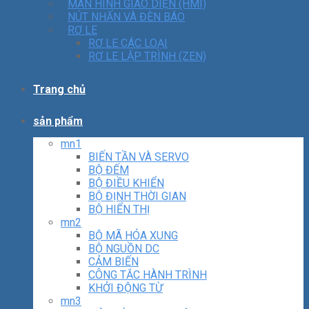
MÀN HÌNH GIAO DIỆN (HMI)
NÚT NHẤN VÀ ĐÈN BÁO
RƠ LE
RƠ LE CÁC LOẠI
RƠ LE LẬP TRÌNH (ZEN)
Trang chủ
sản phẩm
mn1
BIẾN TẦN VÀ SERVO
BỘ ĐẾM
BỘ ĐIỀU KHIỂN
BỘ ĐỊNH THỜI GIAN
BỘ HIỂN THỊ
mn2
BỘ MÃ HÓA XUNG
BỘ NGUỒN DC
CẢM BIẾN
CÔNG TẮC HÀNH TRÌNH
KHỞI ĐỘNG TỪ
mn3