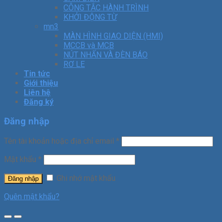
CÔNG TẮC HÀNH TRÌNH
KHỞI ĐỘNG TỪ
mn3
MÀN HÌNH GIAO DIỆN (HMI)
MCCB và MCB
NÚT NHẤN VÀ ĐÈN BÁO
RƠ LE
Tin tức
Giới thiệu
Liên hệ
Đăng ký
Đăng nhập
Tên tài khoản hoặc địa chỉ email
*
Mật khẩu
*
Ghi nhớ mật khẩu
Đăng nhập
Quên mật khẩu?