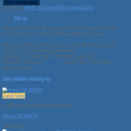
Thêm vào giỏ hàng
Danh mục:
THIẾT BỊ CẢM BIẾN QUANG ĐIỆN
Mô tả
Thông số kĩ thuật trên ducvutech.com chỉ mang tính tham
khảo, thông số có thể thay đổi mà không báo trước.
Nếu bạn phát hiện thông số sai xin hãy để thông báo cho
chúng tôi. Xin trân trọng cảm ơn bạn!
Cập nhật:
27/06/2018 – 09:58
Tình trạng:
Mới
Bảo hành:
Không có
Nguồn gốc:
Chính hãng
Hãng sản xuất
Sản phẩm tương tự
Quick View
THIẾT BỊ CẢM BIẾN QUANG ĐIỆN
Omron EE-SX673
160.000
₫