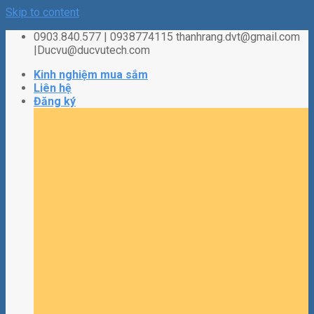
Skip to content
0903.840.577 | 0938774115 thanhrang.dvt@gmail.com
|Ducvu@ducvutech.com
Kinh nghiệm mua sắm
Liên hệ
Đăng ký