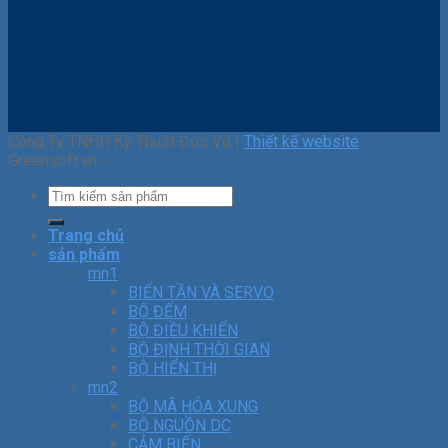
Công Ty TNHH Kỹ Thuật Đức Vũ |
Thiết kế website
Greensoft.vn -
Trang chủ
sản phẩm
mn1
BIẾN TẦN VÀ SERVO
BỘ ĐẾM
BỘ ĐIỀU KHIỂN
BỘ ĐỊNH THỜI GIAN
BỘ HIỂN THỊ
mn2
BỘ MÃ HÓA XUNG
BỘ NGUỒN DC
CẢM BIẾN