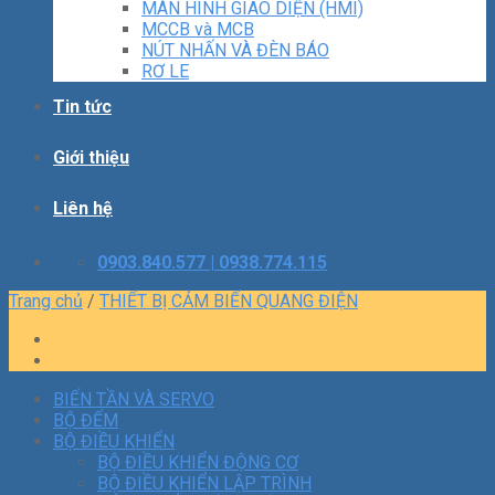
MÀN HÌNH GIAO DIỆN (HMI)
MCCB và MCB
NÚT NHẤN VÀ ĐÈN BÁO
RƠ LE
Tin tức
Giới thiệu
Liên hệ
0903.840.577 | 0938.774.115
Trang chủ
/
THIẾT BỊ CẢM BIẾN QUANG ĐIỆN
BIẾN TẦN VÀ SERVO
BỘ ĐẾM
BỘ ĐIỀU KHIỂN
BỘ ĐIỀU KHIỂN ĐỘNG CƠ
BỘ ĐIỀU KHIỂN LẬP TRÌNH