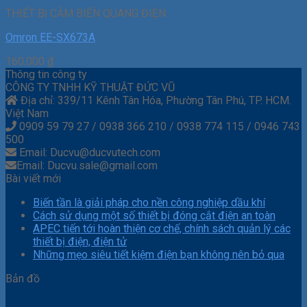
THIẾT BỊ CẢM BIẾN QUANG ĐIỆN
Omron EE-SX673A
160.000
₫
Thông tin công ty
CÔNG TY TNHH KỸ THUẬT ĐỨC VŨ
Địa chỉ: 339/11 Kênh Tân Hóa, Phường Tân Phú, TP. HCM.
Việt Nam
0909 59 79 27 / 0938 366 210 / 0938 774 115 / 0946 743
500
Email: Ducvu@ducvutech.com
Email: Ducvu.sale@gmail.com
Bài viết mới
Biến tần là giải pháp cho nền công nghiệp dầu khí
Cách sử dụng một số thiết bị đóng cắt điện an toàn
APEC tiến tới hoàn thiện cơ chế, chính sách quản lý các
thiết bị điện, điện tử
Những mẹo siêu tiết kiệm điện bạn không nên bỏ qua
Bản đồ