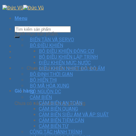
Menu
Danh mục sản phẩm
BIẾN TẦN VÀ SERVO
BỘ ĐIỀU KHIỂN
BỘ ĐIỀU KHIỂN ĐỘNG CƠ
BỘ ĐIỀU KHIỂN LẬP TRÌNH
ĐIỀU KHIỂN MỨC NƯỚC
Chưa có sản phẩm trong giỏ hàng.
ĐIỀU KHIỂN NHIỆT ĐỘ, ĐỘ ẨM
BỘ ĐỊNH THỜI GIAN
BỘ HIỂN THỊ
BỘ MÃ HÓA XUNG
Giỏ hàng
BỘ NGUỒN DC
CẢM BIẾN
CẢM BIẾN AN TOÀN
Chưa có sản phẩm trong giỏ hàng.
CẢM BIẾN QUANG
CẢM BIẾN SIÊU ÂM VÀ ÁP SUẤT
CẢM BIẾN TIỆM CẬN
CẢM BIẾN TỪ
CÔNG TẮC HÀNH TRÌNH