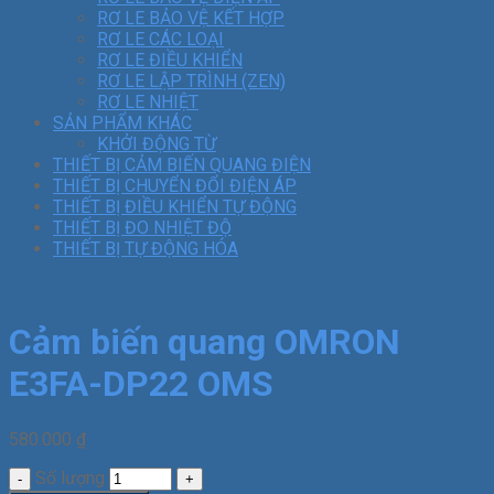
RƠ LE BẢO VỆ KẾT HỢP
RƠ LE CÁC LOẠI
RƠ LE ĐIỀU KHIỂN
RƠ LE LẬP TRÌNH (ZEN)
RƠ LE NHIỆT
SẢN PHẨM KHÁC
KHỞI ĐỘNG TỪ
THIẾT BỊ CẢM BIẾN QUANG ĐIỆN
THIẾT BỊ CHUYỂN ĐỔI ĐIỆN ÁP
THIẾT BỊ ĐIỀU KHIỂN TỰ ĐỘNG
THIẾT BỊ ĐO NHIỆT ĐỘ
THIẾT BỊ TỰ ĐỘNG HÓA
Cảm biến quang OMRON
E3FA-DP22 OMS
580.000
₫
Số lượng