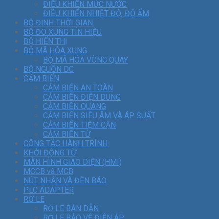
ĐIỀU KHIỂN MỨC NƯỚC
ĐIỀU KHIỂN NHIỆT ĐỘ, ĐỘ ẨM
BỘ ĐỊNH THỜI GIAN
BỘ ĐO XUNG TÍN HIỆU
BỘ HIỂN THỊ
BỘ MÃ HÓA XUNG
BỘ MÃ HÓA VÒNG QUAY
BỘ NGUỒN DC
CẢM BIẾN
CẢM BIẾN AN TOÀN
CẢM BIẾN ĐIỆN DUNG
CẢM BIẾN QUANG
CẢM BIẾN SIÊU ÂM VÀ ÁP SUẤT
CẢM BIẾN TIỆM CẬN
CẢM BIẾN TỪ
CÔNG TẮC HÀNH TRÌNH
KHỞI ĐỘNG TỪ
MÀN HÌNH GIAO DIỆN (HMI)
MCCB và MCB
NÚT NHẤN VÀ ĐÈN BÁO
PLC ADAPTER
RƠ LE
RƠ LE BÁN DẪN
RƠ LE BẢO VỆ ĐIỆN ÁP