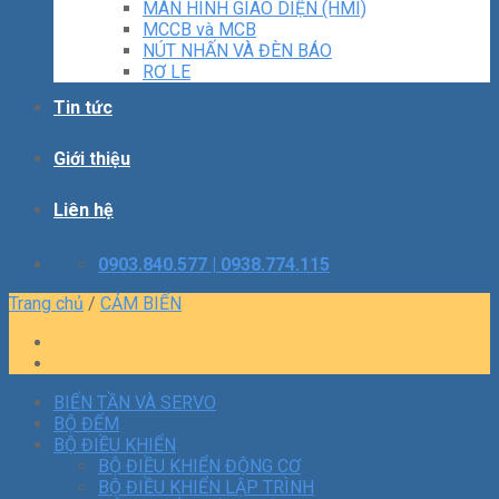
MÀN HÌNH GIAO DIỆN (HMI)
MCCB và MCB
NÚT NHẤN VÀ ĐÈN BÁO
RƠ LE
Tin tức
Giới thiệu
Liên hệ
0903.840.577 | 0938.774.115
Trang chủ
/
CẢM BIẾN
BIẾN TẦN VÀ SERVO
BỘ ĐẾM
BỘ ĐIỀU KHIỂN
BỘ ĐIỀU KHIỂN ĐỘNG CƠ
BỘ ĐIỀU KHIỂN LẬP TRÌNH