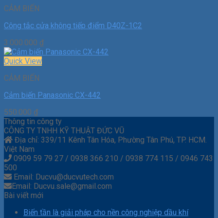
CẢM BIẾN
Công tắc cửa không tiếp điểm D40Z-1C2
3.000.000
₫
Quick View
CẢM BIẾN
Cảm biến Panasonic CX-442
550.000
₫
Thông tin công ty
CÔNG TY TNHH KỸ THUẬT ĐỨC VŨ
Địa chỉ: 339/11 Kênh Tân Hóa, Phường Tân Phú, TP. HCM.
Việt Nam
0909 59 79 27 / 0938 366 210 / 0938 774 115 / 0946 743
500
Email: Ducvu@ducvutech.com
Email: Ducvu.sale@gmail.com
Bài viết mới
Biến tần là giải pháp cho nền công nghiệp dầu khí