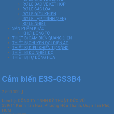
RƠ LE BẢO VỆ KẾT HỢP
RƠ LE CÁC LOẠI
RƠ LE ĐIỀU KHIỂN
RƠ LE LẬP TRÌNH (ZEN)
RƠ LE NHIỆT
SẢN PHẨM KHÁC
KHỞI ĐỘNG TỪ
THIẾT BỊ CẢM BIẾN QUANG ĐIỆN
THIẾT BỊ CHUYỂN ĐỔI ĐIỆN ÁP
THIẾT BỊ ĐIỀU KHIỂN TỰ ĐỘNG
THIẾT BỊ ĐO NHIỆT ĐỘ
THIẾT BỊ TỰ ĐỘNG HÓA
Cảm biến E3S-GS3B4
2.500.000
₫
Liên hệ: CÔNG TY TNHH KỸ THUẬT ĐỨC VŨ
339/11 Kênh Tân Hóa, Phường Hòa Thạnh, Quận Tân Phú,
HCM