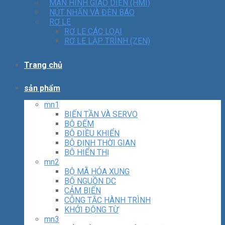
MÀN HÌNH GIAO DIỆN (HMI)
NÚT NHẤN VÀ ĐÈN BÁO
RƠ LE
RƠ LE CÁC LOẠI
RƠ LE LẬP TRÌNH (ZEN)
Trang chủ
sản phẩm
mn1
BIẾN TẦN VÀ SERVO
BỘ ĐẾM
BỘ ĐIỀU KHIỂN
BỘ ĐỊNH THỜI GIAN
BỘ HIỂN THỊ
mn2
BỘ MÃ HÓA XUNG
BỘ NGUỒN DC
CẢM BIẾN
CÔNG TẮC HÀNH TRÌNH
KHỞI ĐỘNG TỪ
mn3