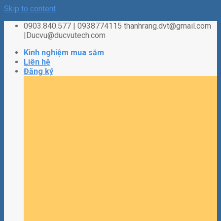
Skip to content
0903.840.577 | 0938774115 thanhrang.dvt@gmail.com
|Ducvu@ducvutech.com
Kinh nghiệm mua sắm
Liên hệ
Đăng ký