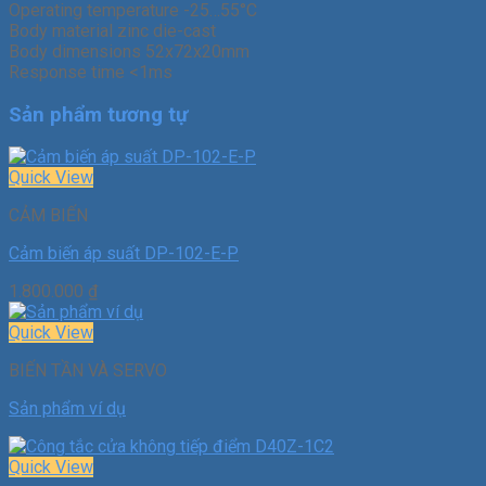
Operating temperature -25…55°C
Body material zinc die-cast
Body dimensions 52x72x20mm
Response time <1ms
Sản phẩm tương tự
Quick View
CẢM BIẾN
Cảm biến áp suất DP-102-E-P
1.800.000
₫
Quick View
BIẾN TẦN VÀ SERVO
Sản phẩm ví dụ
Quick View