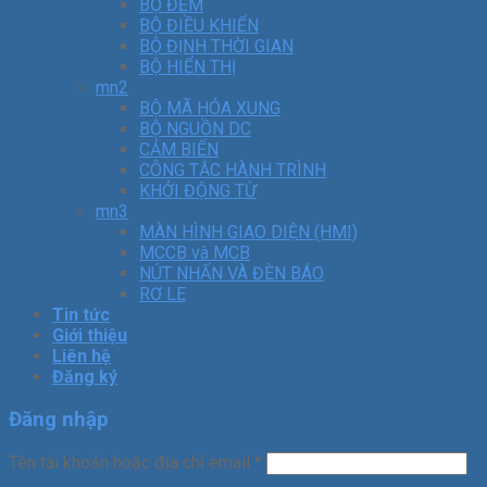
BỘ ĐẾM
BỘ ĐIỀU KHIỂN
BỘ ĐỊNH THỜI GIAN
BỘ HIỂN THỊ
mn2
BỘ MÃ HÓA XUNG
BỘ NGUỒN DC
CẢM BIẾN
CÔNG TẮC HÀNH TRÌNH
KHỞI ĐỘNG TỪ
mn3
MÀN HÌNH GIAO DIỆN (HMI)
MCCB và MCB
NÚT NHẤN VÀ ĐÈN BÁO
RƠ LE
Tin tức
Giới thiệu
Liên hệ
Đăng ký
Đăng nhập
Tên tài khoản hoặc địa chỉ email
*