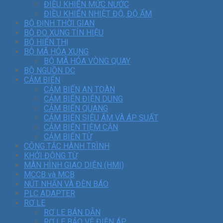
ĐIỀU KHIỂN MỨC NƯỚC
ĐIỀU KHIỂN NHIỆT ĐỘ, ĐỘ ẨM
BỘ ĐỊNH THỜI GIAN
BỘ ĐO XUNG TÍN HIỆU
BỘ HIỂN THỊ
BỘ MÃ HÓA XUNG
BỘ MÃ HÓA VÒNG QUAY
BỘ NGUỒN DC
CẢM BIẾN
CẢM BIẾN AN TOÀN
CẢM BIẾN ĐIỆN DUNG
CẢM BIẾN QUANG
CẢM BIẾN SIÊU ÂM VÀ ÁP SUẤT
CẢM BIẾN TIỆM CẬN
CẢM BIẾN TỪ
CÔNG TẮC HÀNH TRÌNH
KHỞI ĐỘNG TỪ
MÀN HÌNH GIAO DIỆN (HMI)
MCCB và MCB
NÚT NHẤN VÀ ĐÈN BÁO
PLC ADAPTER
RƠ LE
RƠ LE BÁN DẪN
RƠ LE BẢO VỆ ĐIỆN ÁP