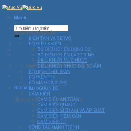
Menu
Danh mục sản phẩm
BIẾN TẦN VÀ SERVO
BỘ ĐIỀU KHIỂN
BỘ ĐIỀU KHIỂN ĐỘNG CƠ
BỘ ĐIỀU KHIỂN LẬP TRÌNH
ĐIỀU KHIỂN MỨC NƯỚC
Chưa có sản phẩm trong giỏ hàng.
ĐIỀU KHIỂN NHIỆT ĐỘ, ĐỘ ẨM
BỘ ĐỊNH THỜI GIAN
BỘ HIỂN THỊ
BỘ MÃ HÓA XUNG
Giỏ hàng
BỘ NGUỒN DC
CẢM BIẾN
CẢM BIẾN AN TOÀN
Chưa có sản phẩm trong giỏ hàng.
CẢM BIẾN QUANG
CẢM BIẾN SIÊU ÂM VÀ ÁP SUẤT
CẢM BIẾN TIỆM CẬN
CẢM BIẾN TỪ
CÔNG TẮC HÀNH TRÌNH