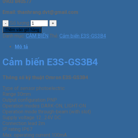
0903 840577
Email: thanhrang.dvt@gmail.com
Số lượng
Thêm vào giỏ hàng
Danh mục:
CẢM BIẾN
Thẻ:
Cảm biến E3S-GS3B4
Mô tả
Cảm biến E3S-GS3B4
Thông số kỹ thuật Omron E3S-GS3B4
Type of sensor photoelectric
Range 30mm
Output configuration PNP
Operation modes DARK-ON, LIGHT-ON
Operation mode through-beam (with slot)
Supply voltage 12…24V DC
Connection lead 2m
IP rating IP67
Max. operating current 100mA