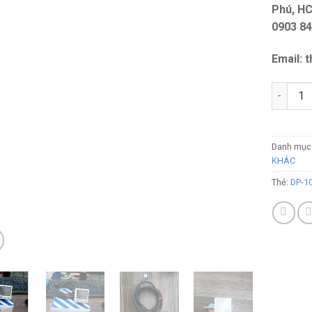
Phú, H
0903 8
Email: 
Số lượn
Danh mục
KHÁC
Thẻ:
DP-1