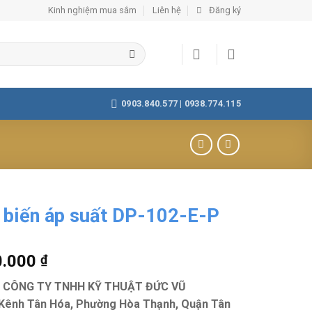
Kinh nghiệm mua sắm
Liên hệ
Đăng ký
0903.840.577 | 0938.774.115
biến áp suất DP-102-E-P
0.000
₫
ệ: CÔNG TY TNHH KỸ THUẬT ĐỨC VŨ
Kênh Tân Hóa, Phường Hòa Thạnh, Quận Tân