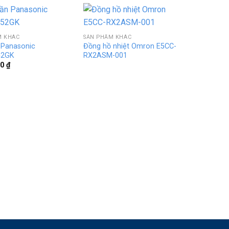
M KHÁC
SẢN PHẨM KHÁC
 Panasonic
Đồng hồ nhiệt Omron E5CC-
52GK
RX2ASM-001
00
₫
SẢN PHẨM 
Pin Pana