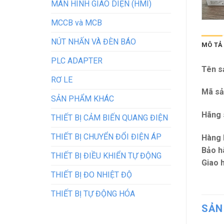
MÀN HÌNH GIAO DIỆN (HMI)
MCCB và MCB
NÚT NHẤN VÀ ĐÈN BÁO
MÔ TẢ
PLC ADAPTER
Tên s
RƠ LE
Mã sả
SẢN PHẨM KHÁC
Hãng 
THIẾT BỊ CẢM BIẾN QUANG ĐIỆN
THIẾT BỊ CHUYỂN ĐỔI ĐIỆN ÁP
Hàng 
Bảo h
THIẾT BỊ ĐIỀU KHIỂN TỰ ĐỘNG
Giao 
THIẾT BỊ ĐO NHIỆT ĐỘ
THIẾT BỊ TỰ ĐỘNG HÓA
SẢN