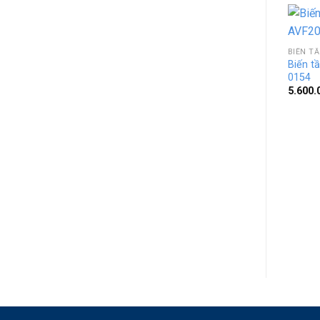
BIẾN T
Biến t
0154
5.600