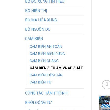
BỘ ĐO XUNG TÍN HIỆU
BỘ HIỂN THỊ
BỘ MÃ HÓA XUNG
BỘ NGUỒN DC
CẢM BIẾN
CẢM BIẾN AN TOÀN
CẢM BIẾN ĐIỆN DUNG
CẢM BIẾN QUANG
CẢM BIẾN SIÊU ÂM VÀ ÁP SUẤT
CẢM BIẾN TIỆM CẬN
CẢM BIẾN TỪ
CÔNG TẮC HÀNH TRÌNH
KHỞI ĐỘNG TỪ