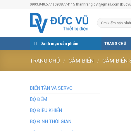
Skip
0903.840.577 | 0938774115 thanhrang.dvt@gmail.com |Duc
to
content
Danh mục sản phẩm
TRANG CHỦ
TRANG CHỦ
/
CẢM BIẾN
/
CẢM BIẾN 
BIẾN TẦN VÀ SERVO
BỘ ĐẾM
BỘ ĐIỀU KHIỂN
BỘ ĐỊNH THỜI GIAN