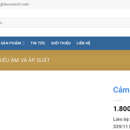
vu@ducvutech.com
SẢN PHẨM
TIN TỨC
GIỚI THIỆU
LIÊN HỆ
SIÊU ÂM VÀ ÁP SUẤT
Cảm 
1.80
Liên h
339/11 