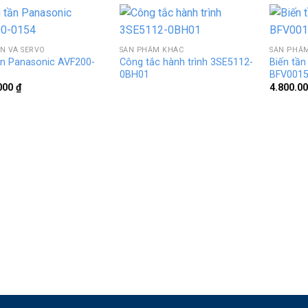
ẦN VÀ SERVO
SẢN PHẨM KHÁC
SẢN PHẨ
ần Panasonic AVF200-
Công tắc hành trình 3SE5112-
Biến tần
0BH01
BFV001
.000
₫
4.800.0