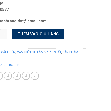
CM
40577
thanhrang.dvt@gmail.com
g
Alternative:
THÊM VÀO GIỎ HÀNG
:
CẢM BIẾN
,
CẢM BIẾN SIÊU ÂM VÀ ÁP SUẤT
,
SẢN PHẨM
02
,
DP-102-E-P