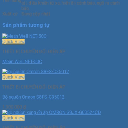
Tính năng
tải, điều khiển từ xa, hiển thị cảnh báo, ngõ ra cảnh
báo
Xuất xứ
Đang cập nhật
Sản phẩm tương tự
Quick View
THIẾT BỊ CHUYỂN ĐỔI ĐIỆN ÁP
Mean Well NET-50C
Quick View
THIẾT BỊ CHUYỂN ĐỔI ĐIỆN ÁP
Bộ nguồn Omron S8FS-C35012
1.300.000
₫
Quick View
THIẾT BỊ CHUYỂN ĐỔI ĐIỆN ÁP