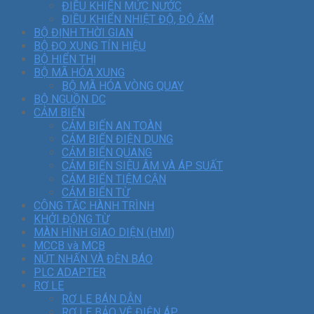
ĐIỀU KHIỂN MỨC NƯỚC
ĐIỀU KHIỂN NHIỆT ĐỘ, ĐỘ ẨM
BỘ ĐỊNH THỜI GIAN
BỘ ĐO XUNG TÍN HIỆU
BỘ HIỂN THỊ
BỘ MÃ HÓA XUNG
BỘ MÃ HÓA VÒNG QUAY
BỘ NGUỒN DC
CẢM BIẾN
CẢM BIẾN AN TOÀN
CẢM BIẾN ĐIỆN DUNG
CẢM BIẾN QUANG
CẢM BIẾN SIÊU ÂM VÀ ÁP SUẤT
CẢM BIẾN TIỆM CẬN
CẢM BIẾN TỪ
CÔNG TẮC HÀNH TRÌNH
KHỞI ĐỘNG TỪ
MÀN HÌNH GIAO DIỆN (HMI)
MCCB và MCB
NÚT NHẤN VÀ ĐÈN BÁO
PLC ADAPTER
RƠ LE
RƠ LE BÁN DẪN
RƠ LE BẢO VỆ ĐIỆN ÁP