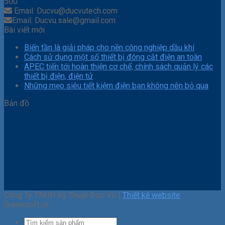
500
Email: Ducvu@ducvutech.com
Email: Ducvu.sale@gmail.com
Bài viết mới
Biến tần là giải pháp cho nền công nghiệp dầu khí
Cách sử dụng một số thiết bị đóng cắt điện an toàn
APEC tiến tới hoàn thiện cơ chế, chính sách quản lý các
thiết bị điện, điện tử
Những mẹo siêu tiết kiệm điện bạn không nên bỏ qua
Bản đồ
Công Ty TNHH Kỹ Thuật Đức Vũ |
Thiết kế website
Greensoft.vn -