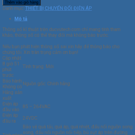
Thêm vào giỏ hàng
Danh mục:
THIẾT BỊ CHUYỂN ĐỔI ĐIỆN ÁP
Mô tả
Thông số kĩ thuật trên ducvutech.com chỉ mang tính tham
khảo, thông số có thể thay đổi mà không báo trước.
Nếu bạn phát hiện thông số sai xin hãy để thông báo cho
chúng tôi. Xin trân trọng cảm ơn bạn!
Cập nhật:
8 giờ 51
Tình trạng:
Mới
phút
trước
Bảo hành:
Nguồn gốc:
Chính hãng
Không có
Hãng sản
xuất
Điện áp
85 – 264VAC
đầu vào
Điện áp
24VDC
đầu ra
Bảo vệ quá tải, quá áp, quá nhiệt, đấu nối nguồn song
song, đấu nối nguồn nối tiếp, bù sụt áp trên đường