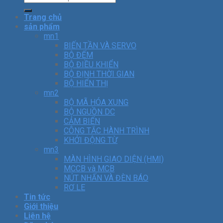
Trang chủ
sản phẩm
mn1
BIẾN TẦN VÀ SERVO
BỘ ĐẾM
BỘ ĐIỀU KHIỂN
BỘ ĐỊNH THỜI GIAN
BỘ HIỂN THỊ
mn2
BỘ MÃ HÓA XUNG
BỘ NGUỒN DC
CẢM BIẾN
CÔNG TẮC HÀNH TRÌNH
KHỞI ĐỘNG TỪ
mn3
MÀN HÌNH GIAO DIỆN (HMI)
MCCB và MCB
NÚT NHẤN VÀ ĐÈN BÁO
RƠ LE
Tin tức
Giới thiệu
Liên hệ