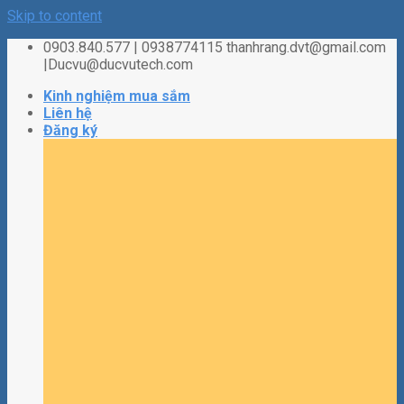
Skip to content
0903.840.577 | 0938774115 thanhrang.dvt@gmail.com
|Ducvu@ducvutech.com
Kinh nghiệm mua sắm
Liên hệ
Đăng ký