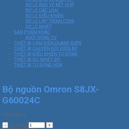
RƠ LE BẢO VỆ KẾT HỢP
RƠ LE CÁC LOẠI
RƠ LE ĐIỀU KHIỂN
RƠ LE LẬP TRÌNH (ZEN)
RƠ LE NHIỆT
SẢN PHẨM KHÁC
KHỞI ĐỘNG TỪ
THIẾT BỊ CẢM BIẾN QUANG ĐIỆN
THIẾT BỊ CHUYỂN ĐỔI ĐIỆN ÁP
THIẾT BỊ ĐIỀU KHIỂN TỰ ĐỘNG
THIẾT BỊ ĐO NHIỆT ĐỘ
THIẾT BỊ TỰ ĐỘNG HÓA
Bộ nguồn Omron S8JX-
G60024C
4.400.000
₫
Số lượng