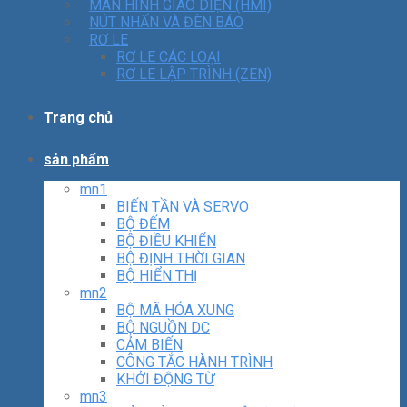
MÀN HÌNH GIAO DIỆN (HMI)
NÚT NHẤN VÀ ĐÈN BÁO
RƠ LE
RƠ LE CÁC LOẠI
RƠ LE LẬP TRÌNH (ZEN)
Trang chủ
sản phẩm
mn1
BIẾN TẦN VÀ SERVO
BỘ ĐẾM
BỘ ĐIỀU KHIỂN
BỘ ĐỊNH THỜI GIAN
BỘ HIỂN THỊ
mn2
BỘ MÃ HÓA XUNG
BỘ NGUỒN DC
CẢM BIẾN
CÔNG TẮC HÀNH TRÌNH
KHỞI ĐỘNG TỪ
mn3