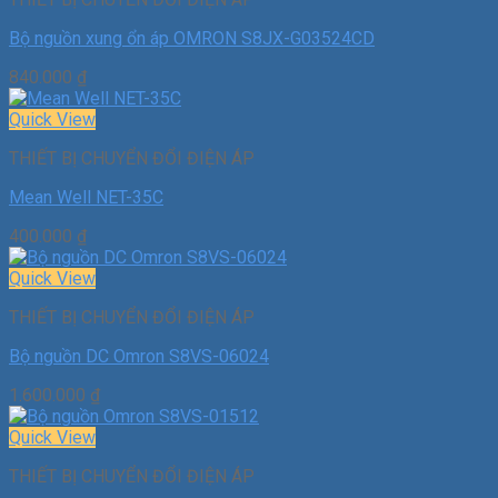
Bộ nguồn xung ổn áp OMRON S8JX-G03524CD
840.000
₫
Quick View
THIẾT BỊ CHUYỂN ĐỔI ĐIỆN ÁP
Mean Well NET-35C
400.000
₫
Quick View
THIẾT BỊ CHUYỂN ĐỔI ĐIỆN ÁP
Bộ nguồn DC Omron S8VS-06024
1.600.000
₫
Quick View
THIẾT BỊ CHUYỂN ĐỔI ĐIỆN ÁP