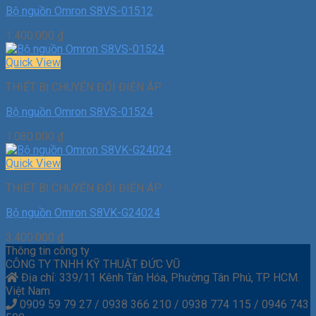
Bộ nguồn Omron S8VS-01512
1.400.000
₫
Quick View
THIẾT BỊ CHUYỂN ĐỔI ĐIỆN ÁP
Bộ nguồn Omron S8VS-01524
1.080.000
₫
Quick View
THIẾT BỊ CHUYỂN ĐỔI ĐIỆN ÁP
Bộ nguồn Omron S8VK-G24024
3.400.000
₫
Thông tin công ty
CÔNG TY TNHH KỸ THUẬT ĐỨC VŨ
Địa chỉ: 339/11 Kênh Tân Hóa, Phường Tân Phú, TP. HCM.
Việt Nam
0909 59 79 27 / 0938 366 210 / 0938 774 115 / 0946 743