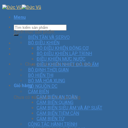
Menu
Danh mục sản phẩm
BIẾN TẦN VÀ SERVO
BỘ ĐIỀU KHIỂN
BỘ ĐIỀU KHIỂN ĐỘNG CƠ
BỘ ĐIỀU KHIỂN LẬP TRÌNH
ĐIỀU KHIỂN MỨC NƯỚC
Chưa có sản phẩm trong giỏ hàng.
ĐIỀU KHIỂN NHIỆT ĐỘ, ĐỘ ẨM
BỘ ĐỊNH THỜI GIAN
BỘ HIỂN THỊ
BỘ MÃ HÓA XUNG
Giỏ hàng
BỘ NGUỒN DC
CẢM BIẾN
CẢM BIẾN AN TOÀN
Chưa có sản phẩm trong giỏ hàng.
CẢM BIẾN QUANG
CẢM BIẾN SIÊU ÂM VÀ ÁP SUẤT
CẢM BIẾN TIỆM CẬN
CẢM BIẾN TỪ
CÔNG TẮC HÀNH TRÌNH