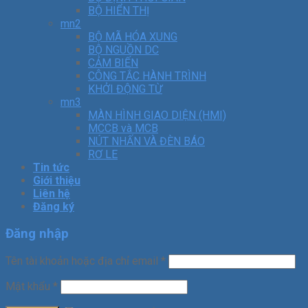
BỘ HIỂN THỊ
mn2
BỘ MÃ HÓA XUNG
BỘ NGUỒN DC
CẢM BIẾN
CÔNG TẮC HÀNH TRÌNH
KHỞI ĐỘNG TỪ
mn3
MÀN HÌNH GIAO DIỆN (HMI)
MCCB và MCB
NÚT NHẤN VÀ ĐÈN BÁO
RƠ LE
Tin tức
Giới thiệu
Liên hệ
Đăng ký
Đăng nhập
Tên tài khoản hoặc địa chỉ email
*
Mật khẩu
*