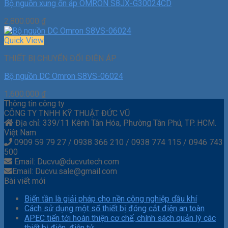
Bộ nguồn xung ổn áp OMRON S8JX-G30024CD
2.800.000
₫
Quick View
THIẾT BỊ CHUYỂN ĐỔI ĐIỆN ÁP
Bộ nguồn DC Omron S8VS-06024
1.600.000
₫
Thông tin công ty
CÔNG TY TNHH KỸ THUẬT ĐỨC VŨ
Địa chỉ: 339/11 Kênh Tân Hóa, Phường Tân Phú, TP. HCM.
Việt Nam
0909 59 79 27 / 0938 366 210 / 0938 774 115 / 0946 743
500
Email: Ducvu@ducvutech.com
Email: Ducvu.sale@gmail.com
Bài viết mới
Biến tần là giải pháp cho nền công nghiệp dầu khí
Cách sử dụng một số thiết bị đóng cắt điện an toàn
APEC tiến tới hoàn thiện cơ chế, chính sách quản lý các
thiết bị điện, điện tử