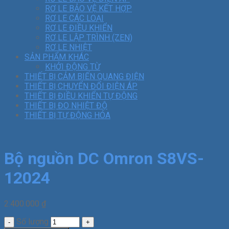
RƠ LE BẢO VỆ KẾT HỢP
RƠ LE CÁC LOẠI
RƠ LE ĐIỀU KHIỂN
RƠ LE LẬP TRÌNH (ZEN)
RƠ LE NHIỆT
SẢN PHẨM KHÁC
KHỞI ĐỘNG TỪ
THIẾT BỊ CẢM BIẾN QUANG ĐIỆN
THIẾT BỊ CHUYỂN ĐỔI ĐIỆN ÁP
THIẾT BỊ ĐIỀU KHIỂN TỰ ĐỘNG
THIẾT BỊ ĐO NHIỆT ĐỘ
THIẾT BỊ TỰ ĐỘNG HÓA
Bộ nguồn DC Omron S8VS-
12024
2.400.000
₫
Số lượng