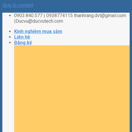
Skip to content
0903.840.577 | 0938774115 thanhrang.dvt@gmail.com
|Ducvu@ducvutech.com
Kinh nghiệm mua sắm
Liên hệ
Đăng ký