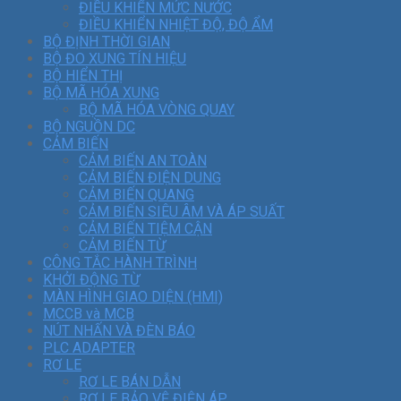
ĐIỀU KHIỂN MỨC NƯỚC
ĐIỀU KHIỂN NHIỆT ĐỘ, ĐỘ ẨM
BỘ ĐỊNH THỜI GIAN
BỘ ĐO XUNG TÍN HIỆU
BỘ HIỂN THỊ
BỘ MÃ HÓA XUNG
BỘ MÃ HÓA VÒNG QUAY
BỘ NGUỒN DC
CẢM BIẾN
CẢM BIẾN AN TOÀN
CẢM BIẾN ĐIỆN DUNG
CẢM BIẾN QUANG
CẢM BIẾN SIÊU ÂM VÀ ÁP SUẤT
CẢM BIẾN TIỆM CẬN
CẢM BIẾN TỪ
CÔNG TẮC HÀNH TRÌNH
KHỞI ĐỘNG TỪ
MÀN HÌNH GIAO DIỆN (HMI)
MCCB và MCB
NÚT NHẤN VÀ ĐÈN BÁO
PLC ADAPTER
RƠ LE
RƠ LE BÁN DẪN
RƠ LE BẢO VỆ ĐIỆN ÁP