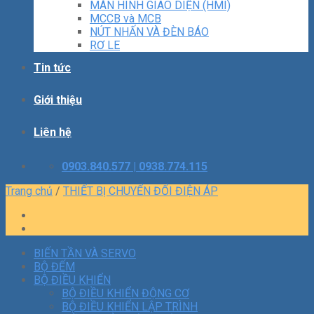
MÀN HÌNH GIAO DIỆN (HMI)
MCCB và MCB
NÚT NHẤN VÀ ĐÈN BÁO
RƠ LE
Tin tức
Giới thiệu
Liên hệ
0903.840.577 | 0938.774.115
Trang chủ
/
THIẾT BỊ CHUYỂN ĐỔI ĐIỆN ÁP
BIẾN TẦN VÀ SERVO
BỘ ĐẾM
BỘ ĐIỀU KHIỂN
BỘ ĐIỀU KHIỂN ĐỘNG CƠ
BỘ ĐIỀU KHIỂN LẬP TRÌNH