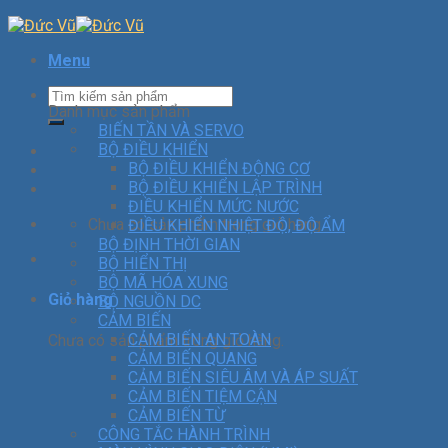
Menu
Danh mục sản phẩm
BIẾN TẦN VÀ SERVO
BỘ ĐIỀU KHIỂN
BỘ ĐIỀU KHIỂN ĐỘNG CƠ
BỘ ĐIỀU KHIỂN LẬP TRÌNH
ĐIỀU KHIỂN MỨC NƯỚC
Chưa có sản phẩm trong giỏ hàng.
ĐIỀU KHIỂN NHIỆT ĐỘ, ĐỘ ẨM
BỘ ĐỊNH THỜI GIAN
BỘ HIỂN THỊ
BỘ MÃ HÓA XUNG
Giỏ hàng
BỘ NGUỒN DC
CẢM BIẾN
CẢM BIẾN AN TOÀN
Chưa có sản phẩm trong giỏ hàng.
CẢM BIẾN QUANG
CẢM BIẾN SIÊU ÂM VÀ ÁP SUẤT
CẢM BIẾN TIỆM CẬN
CẢM BIẾN TỪ
CÔNG TẮC HÀNH TRÌNH