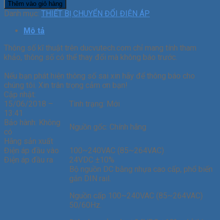
Thêm vào giỏ hàng
Danh mục:
THIẾT BỊ CHUYỂN ĐỔI ĐIỆN ÁP
Mô tả
Thông số kĩ thuật trên ducvutech.com chỉ mang tính tham
khảo, thông số có thể thay đổi mà không báo trước.
Nếu bạn phát hiện thông số sai xin hãy để thông báo cho
chúng tôi. Xin trân trọng cảm ơn bạn!
Cập nhật:
15/06/2018 –
Tình trạng:
Mới
13:41
Bảo hành:
Không
Nguồn gốc:
Chính hãng
có
Hãng sản xuất
Điện áp đầu vào
100~240VAC (85~264VAC)
Điện áp đầu ra
24VDC ±10%
Bộ nguồn DC bằng nhựa cao cấp, phổ biến
gắn DIN rail.
Nguồn cấp 100~240VAC (85~264VAC)
50/60Hz.