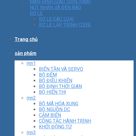
MÀN HÌNH GIAO DIỆN (HMI)
NÚT NHẤN VÀ ĐÈN BÁO
RƠ LE
RƠ LE CÁC LOẠI
RƠ LE LẬP TRÌNH (ZEN)
Trang chủ
sản phẩm
mn1
BIẾN TẦN VÀ SERVO
BỘ ĐẾM
BỘ ĐIỀU KHIỂN
BỘ ĐỊNH THỜI GIAN
BỘ HIỂN THỊ
mn2
BỘ MÃ HÓA XUNG
BỘ NGUỒN DC
CẢM BIẾN
CÔNG TẮC HÀNH TRÌNH
KHỞI ĐỘNG TỪ
mn3