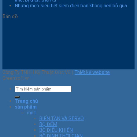
Những mẹo siêu tiết kiệm điện bạn không nên bỏ qua
Bản đồ
Công Ty TNHH Kỹ Thuật Đức Vũ |
Thiết kế website
Greensoft.vn -
Trang chủ
sản phẩm
mn1
BIẾN TẦN VÀ SERVO
BỘ ĐẾM
BỘ ĐIỀU KHIỂN
BỘ ĐỊNH THỜI GIAN