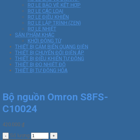
RƠ LE BẢO VỆ KẾT HỢP
RƠ LE CÁC LOẠI
RƠ LE ĐIỀU KHIỂN
RƠ LE LẬP TRÌNH (ZEN)
RƠ LE NHIỆT
SẢN PHẨM KHÁC
KHỞI ĐỘNG TỪ
THIẾT BỊ CẢM BIẾN QUANG ĐIỆN
THIẾT BỊ CHUYỂN ĐỔI ĐIỆN ÁP
THIẾT BỊ ĐIỀU KHIỂN TỰ ĐỘNG
THIẾT BỊ ĐO NHIỆT ĐỘ
THIẾT BỊ TỰ ĐỘNG HÓA
Bộ nguồn Omron S8FS-
C10024
420.000
₫
Số lượng