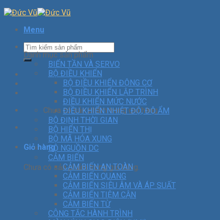
Menu
Danh mục sản phẩm
BIẾN TẦN VÀ SERVO
BỘ ĐIỀU KHIỂN
BỘ ĐIỀU KHIỂN ĐỘNG CƠ
BỘ ĐIỀU KHIỂN LẬP TRÌNH
ĐIỀU KHIỂN MỨC NƯỚC
Chưa có sản phẩm trong giỏ hàng.
ĐIỀU KHIỂN NHIỆT ĐỘ, ĐỘ ẨM
BỘ ĐỊNH THỜI GIAN
BỘ HIỂN THỊ
BỘ MÃ HÓA XUNG
Giỏ hàng
BỘ NGUỒN DC
CẢM BIẾN
CẢM BIẾN AN TOÀN
Chưa có sản phẩm trong giỏ hàng.
CẢM BIẾN QUANG
CẢM BIẾN SIÊU ÂM VÀ ÁP SUẤT
CẢM BIẾN TIỆM CẬN
CẢM BIẾN TỪ
CÔNG TẮC HÀNH TRÌNH