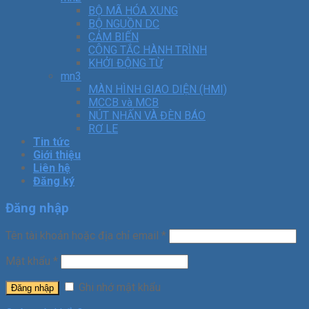
BỘ MÃ HÓA XUNG
BỘ NGUỒN DC
CẢM BIẾN
CÔNG TẮC HÀNH TRÌNH
KHỞI ĐỘNG TỪ
mn3
MÀN HÌNH GIAO DIỆN (HMI)
MCCB và MCB
NÚT NHẤN VÀ ĐÈN BÁO
RƠ LE
Tin tức
Giới thiệu
Liên hệ
Đăng ký
Đăng nhập
Tên tài khoản hoặc địa chỉ email
*
Mật khẩu
*
Ghi nhớ mật khẩu
Đăng nhập