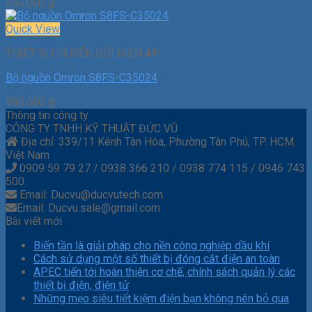
550.000
₫
Quick View
THIẾT BỊ CHUYỂN ĐỔI ĐIỆN ÁP
Bộ nguồn Omron S8FS-C35024
900.000
₫
Thông tin công ty
CÔNG TY TNHH KỸ THUẬT ĐỨC VŨ
Địa chỉ: 339/11 Kênh Tân Hóa, Phường Tân Phú, TP. HCM.
Việt Nam
0909 59 79 27 / 0938 366 210 / 0938 774 115 / 0946 743
500
Email: Ducvu@ducvutech.com
Email: Ducvu.sale@gmail.com
Bài viết mới
Biến tần là giải pháp cho nền công nghiệp dầu khí
Cách sử dụng một số thiết bị đóng cắt điện an toàn
APEC tiến tới hoàn thiện cơ chế, chính sách quản lý các
thiết bị điện, điện tử
Những mẹo siêu tiết kiệm điện bạn không nên bỏ qua