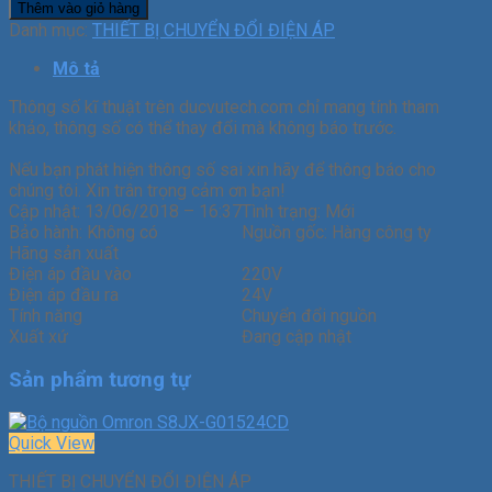
Thêm vào giỏ hàng
Danh mục:
THIẾT BỊ CHUYỂN ĐỔI ĐIỆN ÁP
Mô tả
Thông số kĩ thuật trên ducvutech.com chỉ mang tính tham
khảo, thông số có thể thay đổi mà không báo trước.
Nếu bạn phát hiện thông số sai xin hãy để thông báo cho
chúng tôi. Xin trân trọng cảm ơn bạn!
Cập nhật:
13/06/2018 – 16:37
Tình trạng:
Mới
Bảo hành:
Không có
Nguồn gốc:
Hàng công ty
Hãng sản xuất
Điện áp đầu vào
220V
Điện áp đầu ra
24V
Tính năng
Chuyển đổi nguồn
Xuất xứ
Đang cập nhật
Sản phẩm tương tự
Quick View
THIẾT BỊ CHUYỂN ĐỔI ĐIỆN ÁP