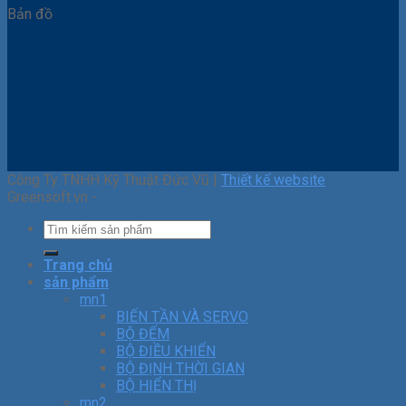
Bản đồ
Công Ty TNHH Kỹ Thuật Đức Vũ |
Thiết kế website
Greensoft.vn -
Trang chủ
sản phẩm
mn1
BIẾN TẦN VÀ SERVO
BỘ ĐẾM
BỘ ĐIỀU KHIỂN
BỘ ĐỊNH THỜI GIAN
BỘ HIỂN THỊ
mn2