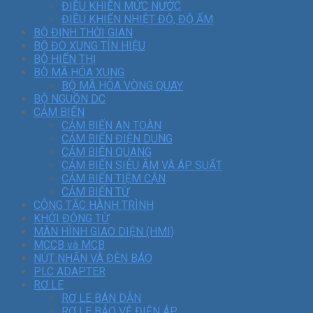
ĐIỀU KHIỂN MỨC NƯỚC
ĐIỀU KHIỂN NHIỆT ĐỘ, ĐỘ ẨM
BỘ ĐỊNH THỜI GIAN
BỘ ĐO XUNG TÍN HIỆU
BỘ HIỂN THỊ
BỘ MÃ HÓA XUNG
BỘ MÃ HÓA VÒNG QUAY
BỘ NGUỒN DC
CẢM BIẾN
CẢM BIẾN AN TOÀN
CẢM BIẾN ĐIỆN DUNG
CẢM BIẾN QUANG
CẢM BIẾN SIÊU ÂM VÀ ÁP SUẤT
CẢM BIẾN TIỆM CẬN
CẢM BIẾN TỪ
CÔNG TẮC HÀNH TRÌNH
KHỞI ĐỘNG TỪ
MÀN HÌNH GIAO DIỆN (HMI)
MCCB và MCB
NÚT NHẤN VÀ ĐÈN BÁO
PLC ADAPTER
RƠ LE
RƠ LE BÁN DẪN
RƠ LE BẢO VỆ ĐIỆN ÁP