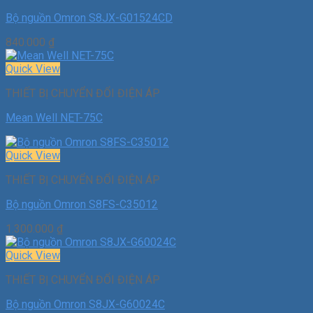
Bộ nguồn Omron S8JX-G01524CD
840.000
₫
Quick View
THIẾT BỊ CHUYỂN ĐỔI ĐIỆN ÁP
Mean Well NET-75C
Quick View
THIẾT BỊ CHUYỂN ĐỔI ĐIỆN ÁP
Bộ nguồn Omron S8FS-C35012
1.300.000
₫
Quick View
THIẾT BỊ CHUYỂN ĐỔI ĐIỆN ÁP
Bộ nguồn Omron S8JX-G60024C