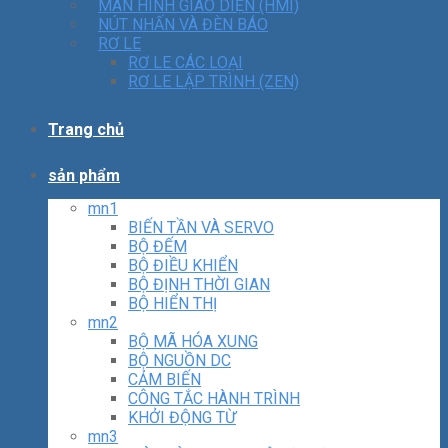
MÀN HÌNH GIAO DIỆN (HMI)
NÚT NHẤN VÀ ĐÈN BÁO
RƠ LE
RƠ LE CÁC LOẠI
RƠ LE LẬP TRÌNH (ZEN)
Trang chủ
sản phẩm
mn1
BIẾN TẦN VÀ SERVO
BỘ ĐẾM
BỘ ĐIỀU KHIỂN
BỘ ĐỊNH THỜI GIAN
BỘ HIỂN THỊ
mn2
BỘ MÃ HÓA XUNG
BỘ NGUỒN DC
CẢM BIẾN
CÔNG TẮC HÀNH TRÌNH
KHỞI ĐỘNG TỪ
mn3