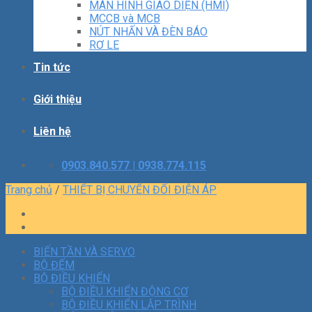
MÀN HÌNH GIAO DIỆN (HMI)
MCCB và MCB
NÚT NHẤN VÀ ĐÈN BÁO
RƠ LE
Tin tức
Giới thiệu
Liên hệ
0903.840.577 | 0938.774.115
Trang chủ
/
THIẾT BỊ CHUYỂN ĐỔI ĐIỆN ÁP
BIẾN TẦN VÀ SERVO
BỘ ĐẾM
BỘ ĐIỀU KHIỂN
BỘ ĐIỀU KHIỂN ĐỘNG CƠ
BỘ ĐIỀU KHIỂN LẬP TRÌNH