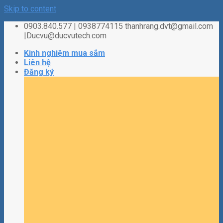
Skip to content
0903.840.577 | 0938774115 thanhrang.dvt@gmail.com
|Ducvu@ducvutech.com
Kinh nghiệm mua sắm
Liên hệ
Đăng ký