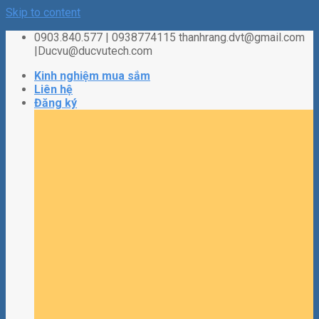
Skip to content
0903.840.577 | 0938774115 thanhrang.dvt@gmail.com
|Ducvu@ducvutech.com
Kinh nghiệm mua sắm
Liên hệ
Đăng ký