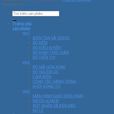
Greensoft.vn -
Trang chủ
sản phẩm
mn1
BIẾN TẦN VÀ SERVO
BỘ ĐẾM
BỘ ĐIỀU KHIỂN
BỘ ĐỊNH THỜI GIAN
BỘ HIỂN THỊ
mn2
BỘ MÃ HÓA XUNG
BỘ NGUỒN DC
CẢM BIẾN
CÔNG TẮC HÀNH TRÌNH
KHỞI ĐỘNG TỪ
mn3
MÀN HÌNH GIAO DIỆN (HMI)
MCCB và MCB
NÚT NHẤN VÀ ĐÈN BÁO
RƠ LE