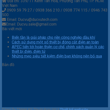
Địa chỉ: 339/11 Kênh Tân Hóa, Phường Tân Phú, TP. HCM.
Việt Nam
0909 59 79 27 / 0938 366 210 / 0938 774 115 / 0946 743
500
Email: Ducvu@ducvutech.com
Email: Ducvu.sale@gmail.com
Bài viết mới
Biến tần là giải pháp cho nền công nghiệp dầu khí
Cách sử dụng một số thiết bị đóng cắt điện an toàn
APEC tiến tới hoàn thiện cơ chế, chính sách quản lý các
thiết bị điện, điện tử
Những mẹo siêu tiết kiệm điện bạn không nên bỏ qua
Bản đồ
Công Ty TNHH Kỹ Thuật Đức Vũ |
Thiết kế website