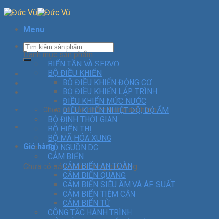
Menu
Danh mục sản phẩm
BIẾN TẦN VÀ SERVO
BỘ ĐIỀU KHIỂN
BỘ ĐIỀU KHIỂN ĐỘNG CƠ
BỘ ĐIỀU KHIỂN LẬP TRÌNH
ĐIỀU KHIỂN MỨC NƯỚC
Chưa có sản phẩm trong giỏ hàng.
ĐIỀU KHIỂN NHIỆT ĐỘ, ĐỘ ẨM
BỘ ĐỊNH THỜI GIAN
BỘ HIỂN THỊ
BỘ MÃ HÓA XUNG
Giỏ hàng
BỘ NGUỒN DC
CẢM BIẾN
CẢM BIẾN AN TOÀN
Chưa có sản phẩm trong giỏ hàng.
CẢM BIẾN QUANG
CẢM BIẾN SIÊU ÂM VÀ ÁP SUẤT
CẢM BIẾN TIỆM CẬN
CẢM BIẾN TỪ
CÔNG TẮC HÀNH TRÌNH