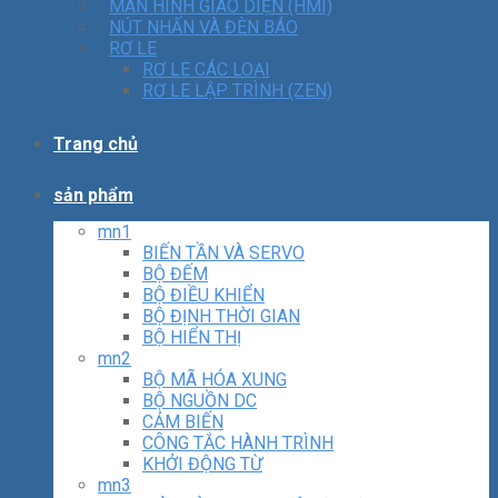
MÀN HÌNH GIAO DIỆN (HMI)
NÚT NHẤN VÀ ĐÈN BÁO
RƠ LE
RƠ LE CÁC LOẠI
RƠ LE LẬP TRÌNH (ZEN)
Trang chủ
sản phẩm
mn1
BIẾN TẦN VÀ SERVO
BỘ ĐẾM
BỘ ĐIỀU KHIỂN
BỘ ĐỊNH THỜI GIAN
BỘ HIỂN THỊ
mn2
BỘ MÃ HÓA XUNG
BỘ NGUỒN DC
CẢM BIẾN
CÔNG TẮC HÀNH TRÌNH
KHỞI ĐỘNG TỪ
mn3