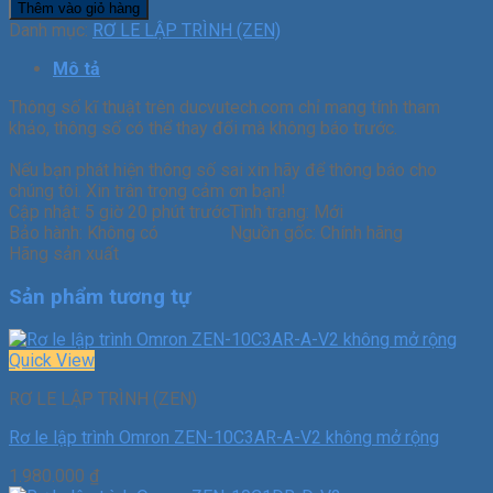
Thêm vào giỏ hàng
Danh mục:
RƠ LE LẬP TRÌNH (ZEN)
Mô tả
Thông số kĩ thuật trên ducvutech.com chỉ mang tính tham
khảo, thông số có thể thay đổi mà không báo trước.
Nếu bạn phát hiện thông số sai xin hãy để thông báo cho
chúng tôi. Xin trân trọng cảm ơn bạn!
Cập nhật:
5 giờ 20 phút trước
Tình trạng:
Mới
Bảo hành:
Không có
Nguồn gốc:
Chính hãng
Hãng sản xuất
Sản phẩm tương tự
Quick View
RƠ LE LẬP TRÌNH (ZEN)
Rơ le lập trình Omron ZEN-10C3AR-A-V2 không mở rộng
1.980.000
₫