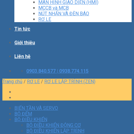
MÀN HÌNH GIAO DIỆN (HMI)
MCCB và MCB
NÚT NHẤN VÀ ĐÈN BÁO
RƠ LE
Tin tức
Giới thiệu
Liên hệ
0903.840.577 | 0938.774.115
Trang chủ
/
RƠ LE
/
RƠ LE LẬP TRÌNH (ZEN)
BIẾN TẦN VÀ SERVO
BỘ ĐẾM
BỘ ĐIỀU KHIỂN
BỘ ĐIỀU KHIỂN ĐỘNG CƠ
BỘ ĐIỀU KHIỂN LẬP TRÌNH