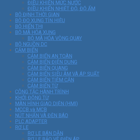
ĐIỀU KHIỂN MỨC NƯỚC
ĐIỀU KHIỂN NHIỆT ĐỘ, ĐỘ ẨM
BỘ ĐỊNH THỜI GIAN
BỘ ĐO XUNG TÍN HIỆU
BỘ HIỂN THỊ
BỘ MÃ HÓA XUNG
BỘ MÃ HÓA VÒNG QUAY
BỘ NGUỒN DC
CẢM BIẾN
CẢM BIẾN AN TOÀN
CẢM BIẾN ĐIỆN DUNG
CẢM BIẾN QUANG
CẢM BIẾN SIÊU ÂM VÀ ÁP SUẤT
CẢM BIẾN TIỆM CẬN
CẢM BIẾN TỪ
CÔNG TẮC HÀNH TRÌNH
KHỞI ĐỘNG TỪ
MÀN HÌNH GIAO DIỆN (HMI)
MCCB và MCB
NÚT NHẤN VÀ ĐÈN BÁO
PLC ADAPTER
RƠ LE
RƠ LE BÁN DẪN
RƠ LE BẢO VỆ ĐIỆN ÁP