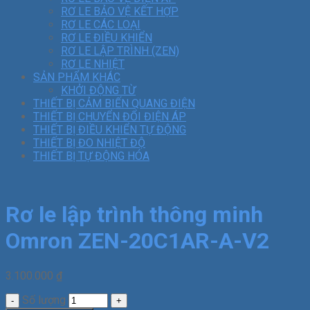
RƠ LE BẢO VỆ KẾT HỢP
RƠ LE CÁC LOẠI
RƠ LE ĐIỀU KHIỂN
RƠ LE LẬP TRÌNH (ZEN)
RƠ LE NHIỆT
SẢN PHẨM KHÁC
KHỞI ĐỘNG TỪ
THIẾT BỊ CẢM BIẾN QUANG ĐIỆN
THIẾT BỊ CHUYỂN ĐỔI ĐIỆN ÁP
THIẾT BỊ ĐIỀU KHIỂN TỰ ĐỘNG
THIẾT BỊ ĐO NHIỆT ĐỘ
THIẾT BỊ TỰ ĐỘNG HÓA
Rơ le lập trình thông minh
Omron ZEN-20C1AR-A-V2
3.100.000
₫
Số lượng