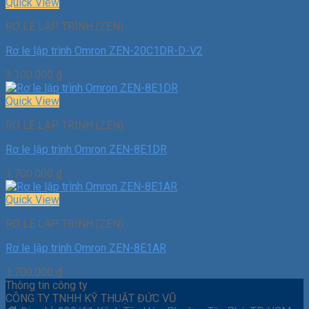
Quick View
RƠ LE LẬP TRÌNH (ZEN)
Rơ le lập trình Omron ZEN-20C1DR-D-V2
3.100.000
₫
Quick View
RƠ LE LẬP TRÌNH (ZEN)
Rơ le lập trình Omron ZEN-8E1DR
1.700.000
₫
Quick View
RƠ LE LẬP TRÌNH (ZEN)
Rơ le lập trình Omron ZEN-8E1AR
1.700.000
₫
Thông tin công ty
CÔNG TY TNHH KỸ THUẬT ĐỨC VŨ