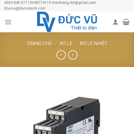
Skip
0903.840.577 | 0938774115 thanhrang.dvt@gmail.com
|Ducvu@ducvutech.com
to
content
TRANG CHỦ
/
RƠ LE
/
RƠ LE NHIỆT