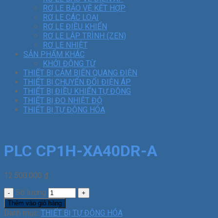
RƠ LE BẢO VỆ KẾT HỢP
RƠ LE CÁC LOẠI
RƠ LE ĐIỀU KHIỂN
RƠ LE LẬP TRÌNH (ZEN)
RƠ LE NHIỆT
SẢN PHẨM KHÁC
KHỞI ĐỘNG TỪ
THIẾT BỊ CẢM BIẾN QUANG ĐIỆN
THIẾT BỊ CHUYỂN ĐỔI ĐIỆN ÁP
THIẾT BỊ ĐIỀU KHIỂN TỰ ĐỘNG
THIẾT BỊ ĐO NHIỆT ĐỘ
THIẾT BỊ TỰ ĐỘNG HÓA
PLC CP1H-XA40DR-A
12.500.000
₫
Số lượng
Thêm vào giỏ hàng
Danh mục:
THIẾT BỊ TỰ ĐỘNG HÓA