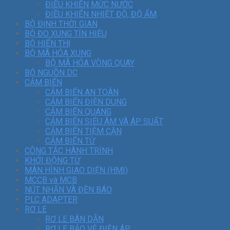
ĐIỀU KHIỂN MỨC NƯỚC
ĐIỀU KHIỂN NHIỆT ĐỘ, ĐỘ ẨM
BỘ ĐỊNH THỜI GIAN
BỘ ĐO XUNG TÍN HIỆU
BỘ HIỂN THỊ
BỘ MÃ HÓA XUNG
BỘ MÃ HÓA VÒNG QUAY
BỘ NGUỒN DC
CẢM BIẾN
CẢM BIẾN AN TOÀN
CẢM BIẾN ĐIỆN DUNG
CẢM BIẾN QUANG
CẢM BIẾN SIÊU ÂM VÀ ÁP SUẤT
CẢM BIẾN TIỆM CẬN
CẢM BIẾN TỪ
CÔNG TẮC HÀNH TRÌNH
KHỞI ĐỘNG TỪ
MÀN HÌNH GIAO DIỆN (HMI)
MCCB và MCB
NÚT NHẤN VÀ ĐÈN BÁO
PLC ADAPTER
RƠ LE
RƠ LE BÁN DẪN
RƠ LE BẢO VỆ ĐIỆN ÁP