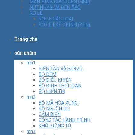
MÀN HÌNH GIAO DIỆN (HMI)
NÚT NHẤN VÀ ĐÈN BÁO
RƠ LE
RƠ LE CÁC LOẠI
RƠ LE LẬP TRÌNH (ZEN)
Trang chủ
sản phẩm
mn1
BIẾN TẦN VÀ SERVO
BỘ ĐẾM
BỘ ĐIỀU KHIỂN
BỘ ĐỊNH THỜI GIAN
BỘ HIỂN THỊ
mn2
BỘ MÃ HÓA XUNG
BỘ NGUỒN DC
CẢM BIẾN
CÔNG TẮC HÀNH TRÌNH
KHỞI ĐỘNG TỪ
mn3