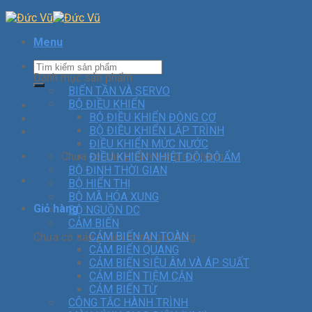
Menu
Danh mục sản phẩm
BIẾN TẦN VÀ SERVO
BỘ ĐIỀU KHIỂN
BỘ ĐIỀU KHIỂN ĐỘNG CƠ
BỘ ĐIỀU KHIỂN LẬP TRÌNH
ĐIỀU KHIỂN MỨC NƯỚC
Chưa có sản phẩm trong giỏ hàng.
ĐIỀU KHIỂN NHIỆT ĐỘ, ĐỘ ẨM
BỘ ĐỊNH THỜI GIAN
BỘ HIỂN THỊ
BỘ MÃ HÓA XUNG
Giỏ hàng
BỘ NGUỒN DC
CẢM BIẾN
CẢM BIẾN AN TOÀN
Chưa có sản phẩm trong giỏ hàng.
CẢM BIẾN QUANG
CẢM BIẾN SIÊU ÂM VÀ ÁP SUẤT
CẢM BIẾN TIỆM CẬN
CẢM BIẾN TỪ
CÔNG TẮC HÀNH TRÌNH