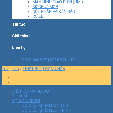
MÀN HÌNH GIAO DIỆN (HMI)
MCCB và MCB
NÚT NHẤN VÀ ĐÈN BÁO
RƠ LE
Tin tức
Giới thiệu
Liên hệ
0903.840.577 | 0938.774.115
Trang chủ
/
THIẾT BỊ TỰ ĐỘNG HÓA
BIẾN TẦN VÀ SERVO
BỘ ĐẾM
BỘ ĐIỀU KHIỂN
BỘ ĐIỀU KHIỂN ĐỘNG CƠ
BỘ ĐIỀU KHIỂN LẬP TRÌNH