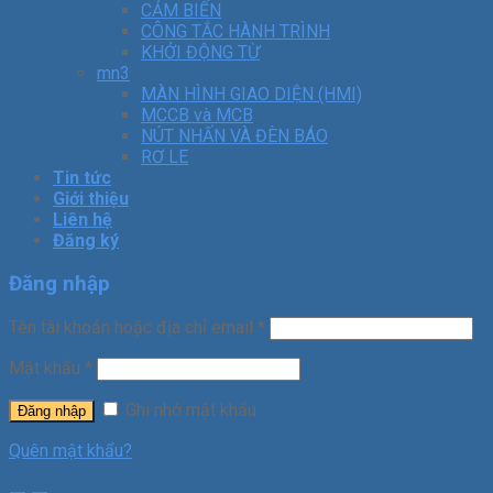
CẢM BIẾN
CÔNG TẮC HÀNH TRÌNH
KHỞI ĐỘNG TỪ
mn3
MÀN HÌNH GIAO DIỆN (HMI)
MCCB và MCB
NÚT NHẤN VÀ ĐÈN BÁO
RƠ LE
Tin tức
Giới thiệu
Liên hệ
Đăng ký
Đăng nhập
Tên tài khoản hoặc địa chỉ email
*
Mật khẩu
*
Ghi nhớ mật khẩu
Đăng nhập
Quên mật khẩu?