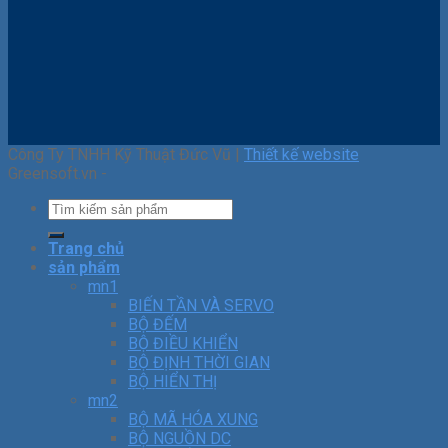
Công Ty TNHH Kỹ Thuật Đức Vũ |
Thiết kế website
Greensoft.vn -
Trang chủ
sản phẩm
mn1
BIẾN TẦN VÀ SERVO
BỘ ĐẾM
BỘ ĐIỀU KHIỂN
BỘ ĐỊNH THỜI GIAN
BỘ HIỂN THỊ
mn2
BỘ MÃ HÓA XUNG
BỘ NGUỒN DC