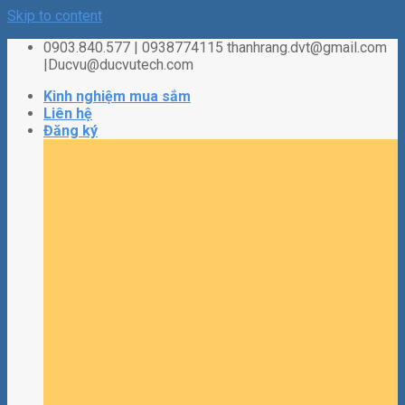
Skip to content
0903.840.577 | 0938774115 thanhrang.dvt@gmail.com
|Ducvu@ducvutech.com
Kinh nghiệm mua sắm
Liên hệ
Đăng ký