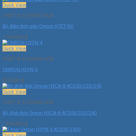
Quick View
THIẾT BỊ TỰ ĐỘNG HÓA
Bộ đếm thời gian Omron H7ET-NV
1.100.000
₫
Quick View
THIẾT BỊ TỰ ĐỘNG HÓA
OMRON H3YN-4
820.000
₫
Quick View
THIẾT BỊ TỰ ĐỘNG HÓA
Bộ định thời Omron H3CA-8 AC200/220/240
1.450.000
₫
Quick View