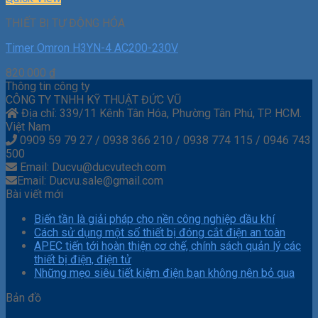
THIẾT BỊ TỰ ĐỘNG HÓA
Timer Omron H3YN-4 AC200-230V
820.000
₫
Thông tin công ty
CÔNG TY TNHH KỸ THUẬT ĐỨC VŨ
Địa chỉ: 339/11 Kênh Tân Hóa, Phường Tân Phú, TP. HCM.
Việt Nam
0909 59 79 27 / 0938 366 210 / 0938 774 115 / 0946 743
500
Email: Ducvu@ducvutech.com
Email: Ducvu.sale@gmail.com
Bài viết mới
Biến tần là giải pháp cho nền công nghiệp dầu khí
Cách sử dụng một số thiết bị đóng cắt điện an toàn
APEC tiến tới hoàn thiện cơ chế, chính sách quản lý các
thiết bị điện, điện tử
Những mẹo siêu tiết kiệm điện bạn không nên bỏ qua
Bản đồ