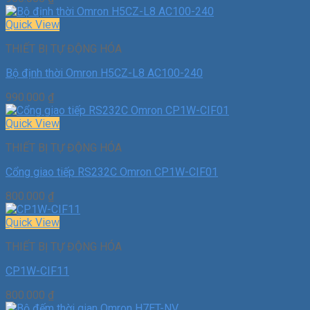
Quick View
THIẾT BỊ TỰ ĐỘNG HÓA
Bộ định thời Omron H5CZ-L8 AC100-240
990.000
₫
Quick View
THIẾT BỊ TỰ ĐỘNG HÓA
Cổng giao tiếp RS232C Omron CP1W-CIF01
800.000
₫
Quick View
THIẾT BỊ TỰ ĐỘNG HÓA
CP1W-CIF11
800.000
₫