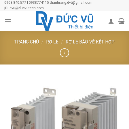
Skip
0903.840.577 | 0938774115 thanhrang.dvt@gmail.com
|Ducvu@ducvutech.com
to
content
TRANG CHỦ
/
RƠ LE
/
RƠ LE BẢO VỆ KẾT HỢP