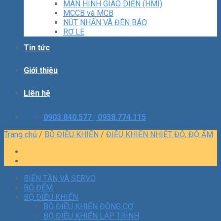
MÀN HÌNH GIAO DIỆN (HMI)
MCCB và MCB
NÚT NHẤN VÀ ĐÈN BÁO
RƠ LE
Tin tức
Giới thiệu
Liên hệ
0903.840.577 | 0938.774.115
Trang chủ
/
BỘ ĐIỀU KHIỂN
/
ĐIỀU KHIỂN NHIỆT ĐỘ, ĐỘ ẨM
BIẾN TẦN VÀ SERVO
BỘ ĐẾM
BỘ ĐIỀU KHIỂN
BỘ ĐIỀU KHIỂN ĐỘNG CƠ
BỘ ĐIỀU KHIỂN LẬP TRÌNH