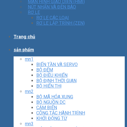
MÀN HÌNH GIAO DIỆN (HMI)
NÚT NHẤN VÀ ĐÈN BÁO
RƠ LE
RƠ LE CÁC LOẠI
RƠ LE LẬP TRÌNH (ZEN)
Trang chủ
sản phẩm
mn1
BIẾN TẦN VÀ SERVO
BỘ ĐẾM
BỘ ĐIỀU KHIỂN
BỘ ĐỊNH THỜI GIAN
BỘ HIỂN THỊ
mn2
BỘ MÃ HÓA XUNG
BỘ NGUỒN DC
CẢM BIẾN
CÔNG TẮC HÀNH TRÌNH
KHỞI ĐỘNG TỪ
mn3