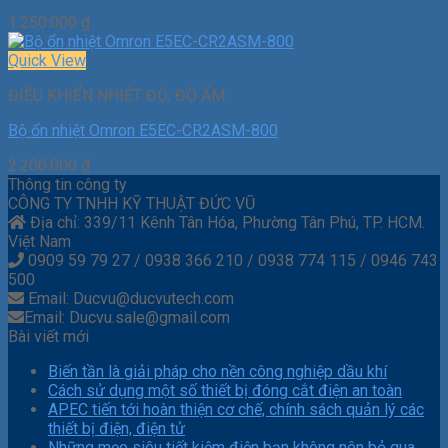
1.250.000
₫
Quick View
ĐIỀU KHIỂN NHIỆT ĐỘ, ĐỘ ẨM
Bộ ổn nhiệt Omron E5EC-CR2ASM-800
2.200.000
₫
Thông tin công ty
CÔNG TY TNHH KỸ THUẬT ĐỨC VŨ
Địa chỉ: 339/11 Kênh Tân Hóa, Phường Tân Phú, TP. HCM.
Việt Nam
0909 59 79 27 / 0938 366 210 / 0938 774 115 / 0946 743
500
Email: Ducvu@ducvutech.com
Email: Ducvu.sale@gmail.com
Bài viết mới
Biến tần là giải pháp cho nền công nghiệp dầu khí
Cách sử dụng một số thiết bị đóng cắt điện an toàn
APEC tiến tới hoàn thiện cơ chế, chính sách quản lý các
thiết bị điện, điện tử
Những mẹo siêu tiết kiệm điện bạn không nên bỏ qua