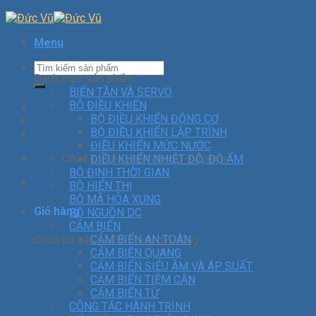
Menu
Danh mục sản phẩm
BIẾN TẦN VÀ SERVO
BỘ ĐIỀU KHIỂN
BỘ ĐIỀU KHIỂN ĐỘNG CƠ
BỘ ĐIỀU KHIỂN LẬP TRÌNH
ĐIỀU KHIỂN MỨC NƯỚC
Chưa có sản phẩm trong giỏ hàng.
ĐIỀU KHIỂN NHIỆT ĐỘ, ĐỘ ẨM
BỘ ĐỊNH THỜI GIAN
BỘ HIỂN THỊ
BỘ MÃ HÓA XUNG
Giỏ hàng
BỘ NGUỒN DC
CẢM BIẾN
CẢM BIẾN AN TOÀN
Chưa có sản phẩm trong giỏ hàng.
CẢM BIẾN QUANG
CẢM BIẾN SIÊU ÂM VÀ ÁP SUẤT
CẢM BIẾN TIỆM CẬN
CẢM BIẾN TỪ
CÔNG TẮC HÀNH TRÌNH