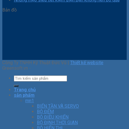
Bản đồ
Công Ty TNHH Kỹ Thuật Đức Vũ |
Thiết kế website
Greensoft.vn -
Trang chủ
sản phẩm
mn1
BIẾN TẦN VÀ SERVO
BỘ ĐẾM
BỘ ĐIỀU KHIỂN
BỘ ĐỊNH THỜI GIAN
BỘ HIỂN THỊ