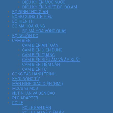
ĐIỀU KHIỂN MỨC NƯỚC
ĐIỀU KHIỂN NHIỆT ĐỘ, ĐỘ ẨM
BỘ ĐỊNH THỜI GIAN
BỘ ĐO XUNG TÍN HIỆU
BỘ HIỂN THỊ
BỘ MÃ HÓA XUNG
BỘ MÃ HÓA VÒNG QUAY
BỘ NGUỒN DC
CẢM BIẾN
CẢM BIẾN AN TOÀN
CẢM BIẾN ĐIỆN DUNG
CẢM BIẾN QUANG
CẢM BIẾN SIÊU ÂM VÀ ÁP SUẤT
CẢM BIẾN TIỆM CẬN
CẢM BIẾN TỪ
CÔNG TẮC HÀNH TRÌNH
KHỞI ĐỘNG TỪ
MÀN HÌNH GIAO DIỆN (HMI)
MCCB và MCB
NÚT NHẤN VÀ ĐÈN BÁO
PLC ADAPTER
RƠ LE
RƠ LE BÁN DẪN
RƠ LE BẢO VỆ ĐIỆN ÁP