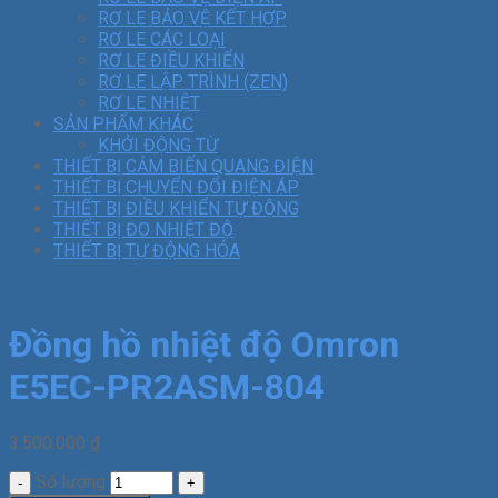
RƠ LE BẢO VỆ KẾT HỢP
RƠ LE CÁC LOẠI
RƠ LE ĐIỀU KHIỂN
RƠ LE LẬP TRÌNH (ZEN)
RƠ LE NHIỆT
SẢN PHẨM KHÁC
KHỞI ĐỘNG TỪ
THIẾT BỊ CẢM BIẾN QUANG ĐIỆN
THIẾT BỊ CHUYỂN ĐỔI ĐIỆN ÁP
THIẾT BỊ ĐIỀU KHIỂN TỰ ĐỘNG
THIẾT BỊ ĐO NHIỆT ĐỘ
THIẾT BỊ TỰ ĐỘNG HÓA
Đồng hồ nhiệt độ Omron
E5EC-PR2ASM-804
3.500.000
₫
Số lượng