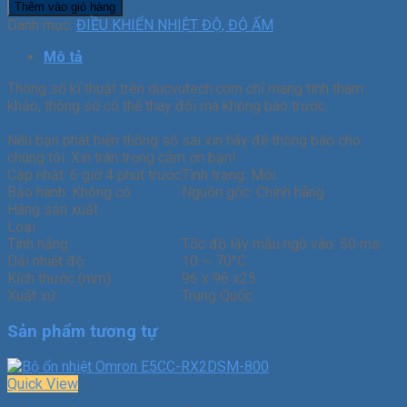
Thêm vào giỏ hàng
Danh mục:
ĐIỀU KHIỂN NHIỆT ĐỘ, ĐỘ ẨM
Mô tả
Thông số kĩ thuật trên ducvutech.com chỉ mang tính tham
khảo, thông số có thể thay đổi mà không báo trước.
Nếu bạn phát hiện thông số sai xin hãy để thông báo cho
chúng tôi. Xin trân trọng cảm ơn bạn!
Cập nhật:
6 giờ 4 phút trước
Tình trạng:
Mới
Bảo hành:
Không có
Nguồn gốc:
Chính hãng
Hãng sản xuất
Loại
Tính năng
Tốc độ lấy mẫu ngõ vào: 50 ms
Dải nhiệt độ
10 ~ 70°C
Kích thước (mm)
96 x 96 x25
Xuất xứ
Trung Quốc
Sản phẩm tương tự
Quick View