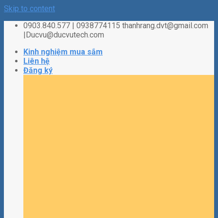
Skip to content
0903.840.577 | 0938774115 thanhrang.dvt@gmail.com
|Ducvu@ducvutech.com
Kinh nghiệm mua sắm
Liên hệ
Đăng ký