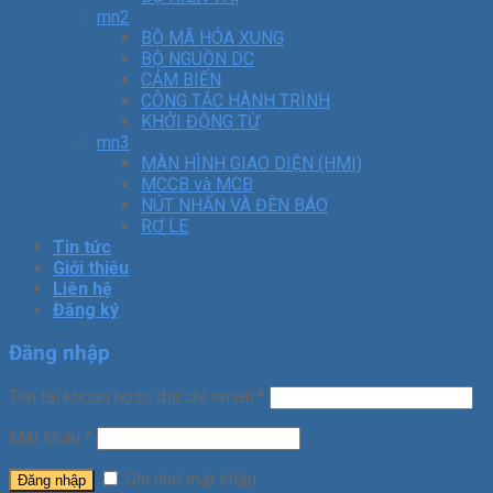
mn2
BỘ MÃ HÓA XUNG
BỘ NGUỒN DC
CẢM BIẾN
CÔNG TẮC HÀNH TRÌNH
KHỞI ĐỘNG TỪ
mn3
MÀN HÌNH GIAO DIỆN (HMI)
MCCB và MCB
NÚT NHẤN VÀ ĐÈN BÁO
RƠ LE
Tin tức
Giới thiệu
Liên hệ
Đăng ký
Đăng nhập
Tên tài khoản hoặc địa chỉ email
*
Mật khẩu
*
Ghi nhớ mật khẩu
Đăng nhập