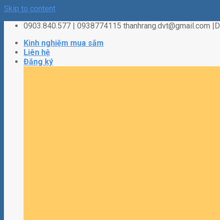
Skip to content
0903.840.577 | 0938774115 thanhrang.dvt@gmail.com 
Kinh nghiệm mua sắm
Liên hệ
Đăng ký