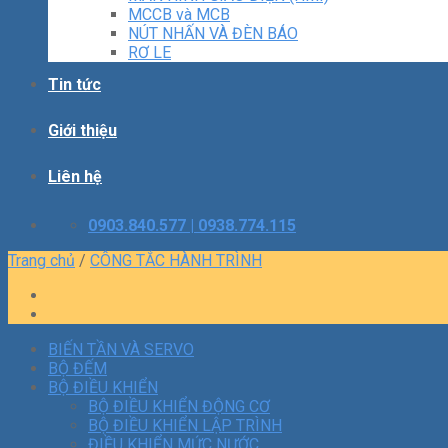
MCCB và MCB
NÚT NHẤN VÀ ĐÈN BÁO
RƠ LE
Tin tức
Giới thiệu
Liên hệ
0903.840.577 | 0938.774.115
Trang chủ
/
CÔNG TẮC HÀNH TRÌNH
BIẾN TẦN VÀ SERVO
BỘ ĐẾM
BỘ ĐIỀU KHIỂN
BỘ ĐIỀU KHIỂN ĐỘNG CƠ
BỘ ĐIỀU KHIỂN LẬP TRÌNH
ĐIỀU KHIỂN MỨC NƯỚC