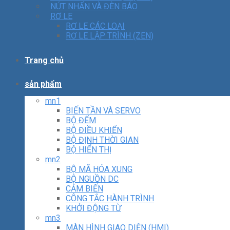
NÚT NHẤN VÀ ĐÈN BÁO
RƠ LE
RƠ LE CÁC LOẠI
RƠ LE LẬP TRÌNH (ZEN)
Trang chủ
sản phẩm
mn1
BIẾN TẦN VÀ SERVO
BỘ ĐẾM
BỘ ĐIỀU KHIỂN
BỘ ĐỊNH THỜI GIAN
BỘ HIỂN THỊ
mn2
BỘ MÃ HÓA XUNG
BỘ NGUỒN DC
CẢM BIẾN
CÔNG TẮC HÀNH TRÌNH
KHỞI ĐỘNG TỪ
mn3
MÀN HÌNH GIAO DIỆN (HMI)