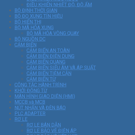
ĐIỀU KHIỂN NHIỆT ĐỘ, ĐỘ ẨM
BỘ ĐỊNH THỜI GIAN
BỘ ĐO XUNG TÍN HIỆU
BỘ HIỂN THỊ
BỘ MÃ HÓA XUNG
BỘ MÃ HÓA VÒNG QUAY
BỘ NGUỒN DC
CẢM BIẾN
CẢM BIẾN AN TOÀN
CẢM BIẾN ĐIỆN DUNG
CẢM BIẾN QUANG
CẢM BIẾN SIÊU ÂM VÀ ÁP SUẤT
CẢM BIẾN TIỆM CẬN
CẢM BIẾN TỪ
CÔNG TẮC HÀNH TRÌNH
KHỞI ĐỘNG TỪ
MÀN HÌNH GIAO DIỆN (HMI)
MCCB và MCB
NÚT NHẤN VÀ ĐÈN BÁO
PLC ADAPTER
RƠ LE
RƠ LE BÁN DẪN
RƠ LE BẢO VỆ ĐIỆN ÁP