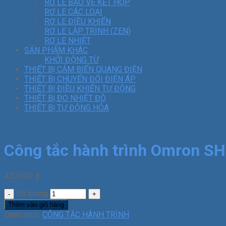
RƠ LE BẢO VỆ KẾT HỢP
RƠ LE CÁC LOẠI
RƠ LE ĐIỀU KHIỂN
RƠ LE LẬP TRÌNH (ZEN)
RƠ LE NHIỆT
SẢN PHẨM KHÁC
KHỞI ĐỘNG TỪ
THIẾT BỊ CẢM BIẾN QUANG ĐIỆN
THIẾT BỊ CHUYỂN ĐỔI ĐIỆN ÁP
THIẾT BỊ ĐIỀU KHIỂN TỰ ĐỘNG
THIẾT BỊ ĐO NHIỆT ĐỘ
THIẾT BỊ TỰ ĐỘNG HÓA
Công tắc hành trình Omron S
420.000
₫
Số lượng
Thêm vào giỏ hàng
Danh mục:
CÔNG TẮC HÀNH TRÌNH