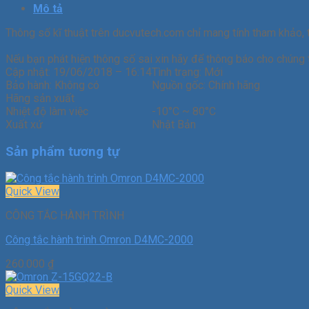
Mô tả
Thông số kĩ thuật trên ducvutech.com chỉ mang tính tham khảo, 
Nếu bạn phát hiện thông số sai xin hãy để thông báo cho chúng t
Cập nhật:
19/06/2018 – 16:14
Tình trạng:
Mới
Bảo hành:
Không có
Nguồn gốc:
Chính hãng
Hãng sản xuất
Nhiệt độ làm việc
-10°C ~ 80°C
Xuất xứ
Nhật Bản
Sản phẩm tương tự
Quick View
CÔNG TẮC HÀNH TRÌNH
Công tắc hành trình Omron D4MC-2000
260.000
₫
Quick View