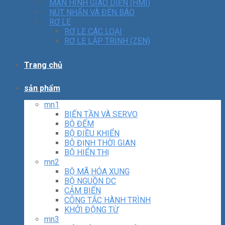
MÀN HÌNH GIAO DIỆN (HMI)
NÚT NHẤN VÀ ĐÈN BÁO
RƠ LE
RƠ LE CÁC LOẠI
RƠ LE LẬP TRÌNH (ZEN)
Trang chủ
sản phẩm
mn1
BIẾN TẦN VÀ SERVO
BỘ ĐẾM
BỘ ĐIỀU KHIỂN
BỘ ĐỊNH THỜI GIAN
BỘ HIỂN THỊ
mn2
BỘ MÃ HÓA XUNG
BỘ NGUỒN DC
CẢM BIẾN
CÔNG TẮC HÀNH TRÌNH
KHỞI ĐỘNG TỪ
mn3