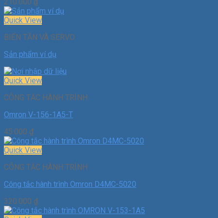
210.000
₫
Quick View
BIẾN TẦN VÀ SERVO
Sản phẩm ví dụ
Quick View
CÔNG TẮC HÀNH TRÌNH
Omron V-156-1A5-T
45.000
₫
Quick View
CÔNG TẮC HÀNH TRÌNH
Công tắc hành trình Omron D4MC-5020
320.000
₫