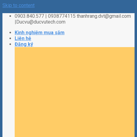
Skip to content
0903.840.577 | 0938774115 thanhrang.dvt@gmail.com
|Ducvu@ducvutech.com
Kinh nghiệm mua sắm
Liên hệ
Đăng ký