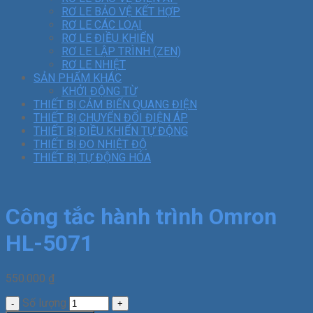
RƠ LE BẢO VỆ KẾT HỢP
RƠ LE CÁC LOẠI
RƠ LE ĐIỀU KHIỂN
RƠ LE LẬP TRÌNH (ZEN)
RƠ LE NHIỆT
SẢN PHẨM KHÁC
KHỞI ĐỘNG TỪ
THIẾT BỊ CẢM BIẾN QUANG ĐIỆN
THIẾT BỊ CHUYỂN ĐỔI ĐIỆN ÁP
THIẾT BỊ ĐIỀU KHIỂN TỰ ĐỘNG
THIẾT BỊ ĐO NHIỆT ĐỘ
THIẾT BỊ TỰ ĐỘNG HÓA
Công tắc hành trình Omron
HL-5071
550.000
₫
Số lượng