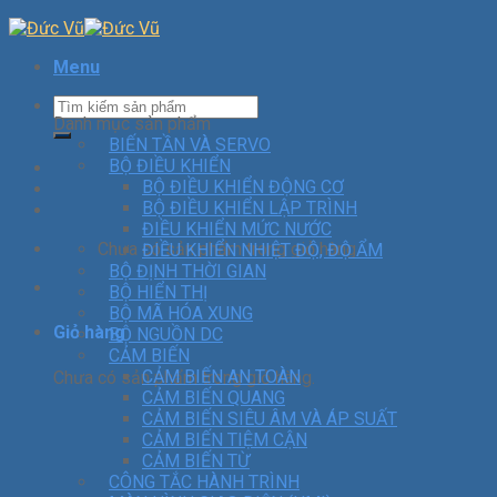
Menu
Danh mục sản phẩm
BIẾN TẦN VÀ SERVO
BỘ ĐIỀU KHIỂN
BỘ ĐIỀU KHIỂN ĐỘNG CƠ
BỘ ĐIỀU KHIỂN LẬP TRÌNH
ĐIỀU KHIỂN MỨC NƯỚC
Chưa có sản phẩm trong giỏ hàng.
ĐIỀU KHIỂN NHIỆT ĐỘ, ĐỘ ẨM
BỘ ĐỊNH THỜI GIAN
BỘ HIỂN THỊ
BỘ MÃ HÓA XUNG
Giỏ hàng
BỘ NGUỒN DC
CẢM BIẾN
CẢM BIẾN AN TOÀN
Chưa có sản phẩm trong giỏ hàng.
CẢM BIẾN QUANG
CẢM BIẾN SIÊU ÂM VÀ ÁP SUẤT
CẢM BIẾN TIỆM CẬN
CẢM BIẾN TỪ
CÔNG TẮC HÀNH TRÌNH