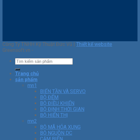
Công Ty TNHH Kỹ Thuật Đức Vũ |
Thiết kế website
Greensoft.vn -
Trang chủ
sản phẩm
mn1
BIẾN TẦN VÀ SERVO
BỘ ĐẾM
BỘ ĐIỀU KHIỂN
BỘ ĐỊNH THỜI GIAN
BỘ HIỂN THỊ
mn2
BỘ MÃ HÓA XUNG
BỘ NGUỒN DC
CẢM BIẾN