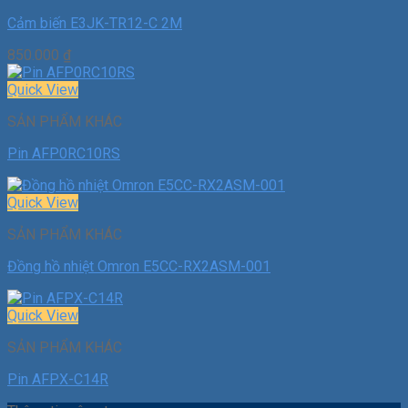
Cảm biến E3JK-TR12-C 2M
850.000
₫
Quick View
SẢN PHẨM KHÁC
Pin AFP0RC10RS
Quick View
SẢN PHẨM KHÁC
Đồng hồ nhiệt Omron E5CC-RX2ASM-001
Quick View
SẢN PHẨM KHÁC
Pin AFPX-C14R