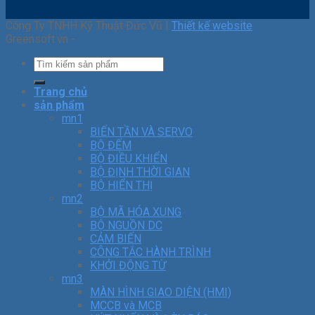
Công Ty TNHH Kỹ Thuật Đức Vũ |
Thiết kế website
Greensoft.vn -
Trang chủ
sản phẩm
mn1
BIẾN TẦN VÀ SERVO
BỘ ĐẾM
BỘ ĐIỀU KHIỂN
BỘ ĐỊNH THỜI GIAN
BỘ HIỂN THỊ
mn2
BỘ MÃ HÓA XUNG
BỘ NGUỒN DC
CẢM BIẾN
CÔNG TẮC HÀNH TRÌNH
KHỞI ĐỘNG TỪ
mn3
MÀN HÌNH GIAO DIỆN (HMI)
MCCB và MCB