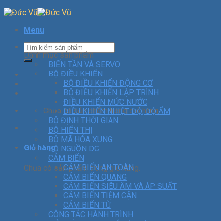
Menu
Danh mục sản phẩm
BIẾN TẦN VÀ SERVO
BỘ ĐIỀU KHIỂN
BỘ ĐIỀU KHIỂN ĐỘNG CƠ
BỘ ĐIỀU KHIỂN LẬP TRÌNH
ĐIỀU KHIỂN MỨC NƯỚC
Chưa có sản phẩm trong giỏ hàng.
ĐIỀU KHIỂN NHIỆT ĐỘ, ĐỘ ẨM
BỘ ĐỊNH THỜI GIAN
BỘ HIỂN THỊ
BỘ MÃ HÓA XUNG
Giỏ hàng
BỘ NGUỒN DC
CẢM BIẾN
CẢM BIẾN AN TOÀN
Chưa có sản phẩm trong giỏ hàng.
CẢM BIẾN QUANG
CẢM BIẾN SIÊU ÂM VÀ ÁP SUẤT
CẢM BIẾN TIỆM CẬN
CẢM BIẾN TỪ
CÔNG TẮC HÀNH TRÌNH