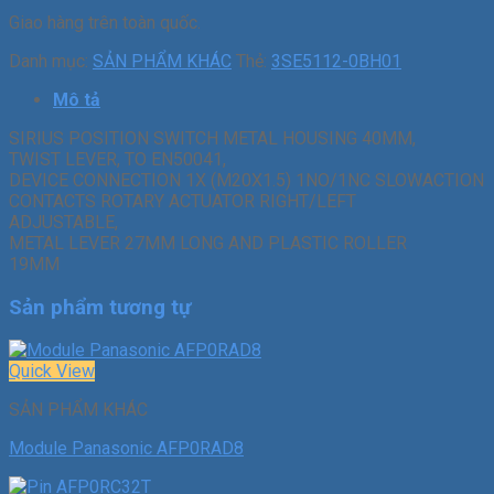
Giao hàng trên toàn quốc.
Danh mục:
SẢN PHẨM KHÁC
Thẻ:
3SE5112-0BH01
Mô tả
SIRIUS POSITION SWITCH METAL HOUSING 40MM,
TWIST LEVER, TO EN50041,
DEVICE CONNECTION 1X (M20X1.5) 1NO/1NC SLOWACTION
CONTACTS ROTARY ACTUATOR RIGHT/LEFT
ADJUSTABLE,
METAL LEVER 27MM LONG AND PLASTIC ROLLER
19MM
Sản phẩm tương tự
Quick View
SẢN PHẨM KHÁC
Module Panasonic AFP0RAD8