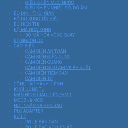
ĐIỀU KHIỂN MỨC NƯỚC
ĐIỀU KHIỂN NHIỆT ĐỘ, ĐỘ ẨM
BỘ ĐỊNH THỜI GIAN
BỘ ĐO XUNG TÍN HIỆU
BỘ HIỂN THỊ
BỘ MÃ HÓA XUNG
BỘ MÃ HÓA VÒNG QUAY
BỘ NGUỒN DC
CẢM BIẾN
CẢM BIẾN AN TOÀN
CẢM BIẾN ĐIỆN DUNG
CẢM BIẾN QUANG
CẢM BIẾN SIÊU ÂM VÀ ÁP SUẤT
CẢM BIẾN TIỆM CẬN
CẢM BIẾN TỪ
CÔNG TẮC HÀNH TRÌNH
KHỞI ĐỘNG TỪ
MÀN HÌNH GIAO DIỆN (HMI)
MCCB và MCB
NÚT NHẤN VÀ ĐÈN BÁO
PLC ADAPTER
RƠ LE
RƠ LE BÁN DẪN
RƠ LE BẢO VỆ ĐIỆN ÁP