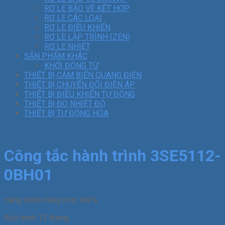
RƠ LE BẢO VỆ KẾT HỢP
RƠ LE CÁC LOẠI
RƠ LE ĐIỀU KHIỂN
RƠ LE LẬP TRÌNH (ZEN)
RƠ LE NHIỆT
SẢN PHẨM KHÁC
KHỞI ĐỘNG TỪ
THIẾT BỊ CẢM BIẾN QUANG ĐIỆN
THIẾT BỊ CHUYỂN ĐỔI ĐIỆN ÁP
THIẾT BỊ ĐIỀU KHIỂN TỰ ĐỘNG
THIẾT BỊ ĐO NHIỆT ĐỘ
THIẾT BỊ TỰ ĐỘNG HÓA
Công tắc hành trình 3SE5112-
0BH01
Hàng chính hãng mới 100%.
Bảo hành 12 tháng.