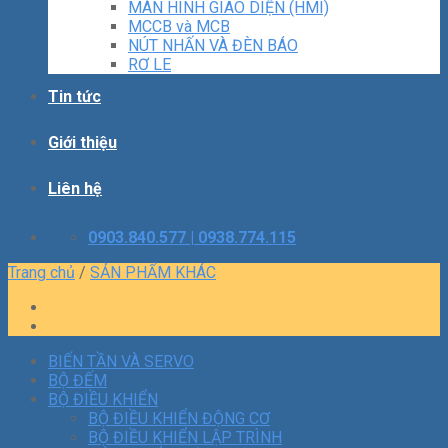
MÀN HÌNH GIAO DIỆN (HMI)
MCCB và MCB
NÚT NHẤN VÀ ĐÈN BÁO
RƠ LE
Tin tức
Giới thiệu
Liên hệ
0903.840.577 | 0938.774.115
Trang chủ
/
SẢN PHẨM KHÁC
BIẾN TẦN VÀ SERVO
BỘ ĐẾM
BỘ ĐIỀU KHIỂN
BỘ ĐIỀU KHIỂN ĐỘNG CƠ
BỘ ĐIỀU KHIỂN LẬP TRÌNH