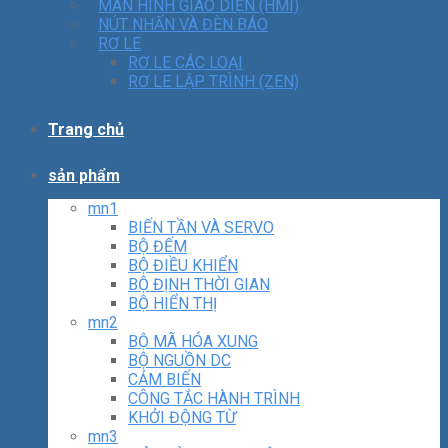
MÀN HÌNH GIAO DIỆN (HMI)
NÚT NHẤN VÀ ĐÈN BÁO
RƠ LE
RƠ LE CÁC LOẠI
RƠ LE LẬP TRÌNH (ZEN)
Trang chủ
sản phẩm
mn1
BIẾN TẦN VÀ SERVO
BỘ ĐẾM
BỘ ĐIỀU KHIỂN
BỘ ĐỊNH THỜI GIAN
BỘ HIỂN THỊ
mn2
BỘ MÃ HÓA XUNG
BỘ NGUỒN DC
CẢM BIẾN
CÔNG TẮC HÀNH TRÌNH
KHỞI ĐỘNG TỪ
mn3