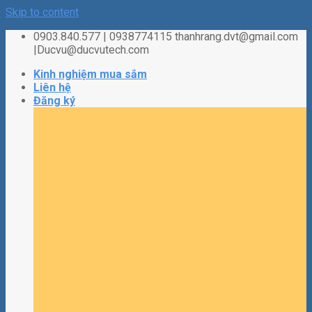
Skip to content
0903.840.577 | 0938774115 thanhrang.dvt@gmail.com
|Ducvu@ducvutech.com
Kinh nghiệm mua sắm
Liên hệ
Đăng ký