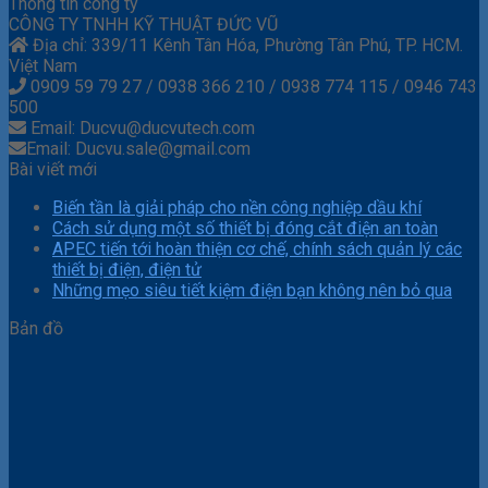
Thông tin công ty
CÔNG TY TNHH KỸ THUẬT ĐỨC VŨ
Địa chỉ: 339/11 Kênh Tân Hóa, Phường Tân Phú, TP. HCM.
Việt Nam
0909 59 79 27 / 0938 366 210 / 0938 774 115 / 0946 743
500
Email: Ducvu@ducvutech.com
Email: Ducvu.sale@gmail.com
Bài viết mới
Biến tần là giải pháp cho nền công nghiệp dầu khí
Cách sử dụng một số thiết bị đóng cắt điện an toàn
APEC tiến tới hoàn thiện cơ chế, chính sách quản lý các
thiết bị điện, điện tử
Những mẹo siêu tiết kiệm điện bạn không nên bỏ qua
Bản đồ