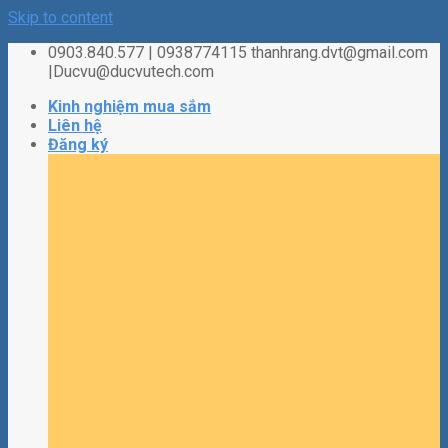
Skip to content
0903.840.577 | 0938774115 thanhrang.dvt@gmail.com
|Ducvu@ducvutech.com
Kinh nghiệm mua sắm
Liên hệ
Đăng ký