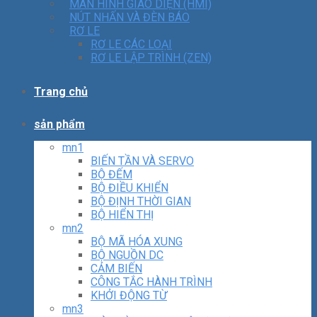
MÀN HÌNH GIAO DIỆN (HMI)
NÚT NHẤN VÀ ĐÈN BÁO
RƠ LE
RƠ LE CÁC LOẠI
RƠ LE LẬP TRÌNH (ZEN)
Trang chủ
sản phẩm
mn1
BIẾN TẦN VÀ SERVO
BỘ ĐẾM
BỘ ĐIỀU KHIỂN
BỘ ĐỊNH THỜI GIAN
BỘ HIỂN THỊ
mn2
BỘ MÃ HÓA XUNG
BỘ NGUỒN DC
CẢM BIẾN
CÔNG TẮC HÀNH TRÌNH
KHỞI ĐỘNG TỪ
mn3