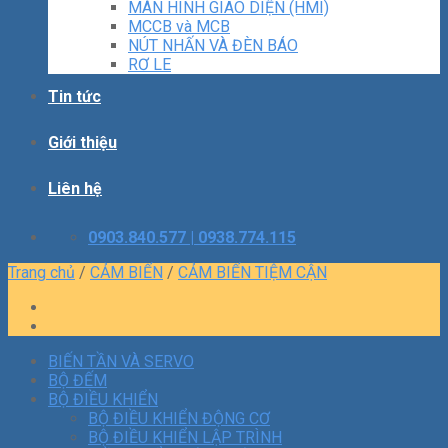
MÀN HÌNH GIAO DIỆN (HMI)
MCCB và MCB
NÚT NHẤN VÀ ĐÈN BÁO
RƠ LE
Tin tức
Giới thiệu
Liên hệ
0903.840.577 | 0938.774.115
Trang chủ
/
CẢM BIẾN
/
CẢM BIẾN TIỆM CẬN
BIẾN TẦN VÀ SERVO
BỘ ĐẾM
BỘ ĐIỀU KHIỂN
BỘ ĐIỀU KHIỂN ĐỘNG CƠ
BỘ ĐIỀU KHIỂN LẬP TRÌNH