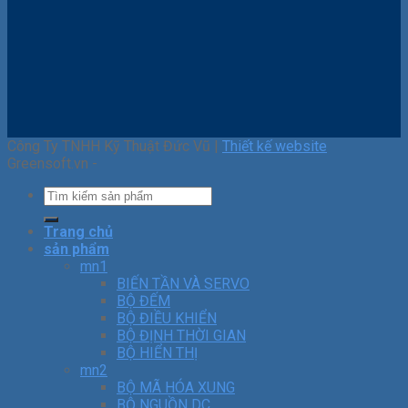
Công Ty TNHH Kỹ Thuật Đức Vũ |
Thiết kế website
Greensoft.vn -
Trang chủ
sản phẩm
mn1
BIẾN TẦN VÀ SERVO
BỘ ĐẾM
BỘ ĐIỀU KHIỂN
BỘ ĐỊNH THỜI GIAN
BỘ HIỂN THỊ
mn2
BỘ MÃ HÓA XUNG
BỘ NGUỒN DC