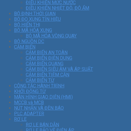
ĐIỀU KHIỂN MỨC NƯỚC
ĐIỀU KHIỂN NHIỆT ĐỘ, ĐỘ ẨM
BỘ ĐỊNH THỜI GIAN
BỘ ĐO XUNG TÍN HIỆU
BỘ HIỂN THỊ
BỘ MÃ HÓA XUNG
BỘ MÃ HÓA VÒNG QUAY
BỘ NGUỒN DC
CẢM BIẾN
CẢM BIẾN AN TOÀN
CẢM BIẾN ĐIỆN DUNG
CẢM BIẾN QUANG
CẢM BIẾN SIÊU ÂM VÀ ÁP SUẤT
CẢM BIẾN TIỆM CẬN
CẢM BIẾN TỪ
CÔNG TẮC HÀNH TRÌNH
KHỞI ĐỘNG TỪ
MÀN HÌNH GIAO DIỆN (HMI)
MCCB và MCB
NÚT NHẤN VÀ ĐÈN BÁO
PLC ADAPTER
RƠ LE
RƠ LE BÁN DẪN
RƠ LE BẢO VỆ ĐIỆN ÁP