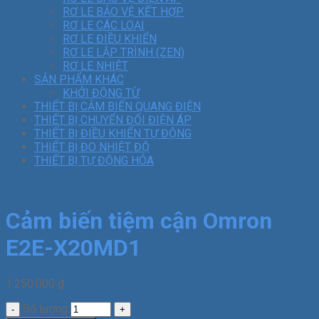
RƠ LE BẢO VỆ KẾT HỢP
RƠ LE CÁC LOẠI
RƠ LE ĐIỀU KHIỂN
RƠ LE LẬP TRÌNH (ZEN)
RƠ LE NHIỆT
SẢN PHẨM KHÁC
KHỞI ĐỘNG TỪ
THIẾT BỊ CẢM BIẾN QUANG ĐIỆN
THIẾT BỊ CHUYỂN ĐỔI ĐIỆN ÁP
THIẾT BỊ ĐIỀU KHIỂN TỰ ĐỘNG
THIẾT BỊ ĐO NHIỆT ĐỘ
THIẾT BỊ TỰ ĐỘNG HÓA
Cảm biến tiệm cận Omron
E2E-X20MD1
1.250.000
₫
Số lượng