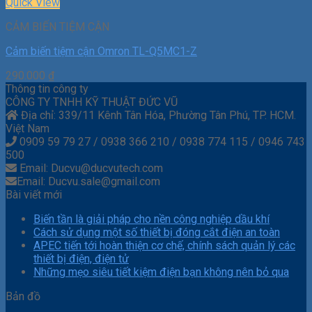
Quick View
CẢM BIẾN TIỆM CẬN
Cảm biến tiệm cận Omron TL-Q5MC1-Z
290.000
₫
Thông tin công ty
CÔNG TY TNHH KỸ THUẬT ĐỨC VŨ
Địa chỉ: 339/11 Kênh Tân Hóa, Phường Tân Phú, TP. HCM.
Việt Nam
0909 59 79 27 / 0938 366 210 / 0938 774 115 / 0946 743
500
Email: Ducvu@ducvutech.com
Email: Ducvu.sale@gmail.com
Bài viết mới
Biến tần là giải pháp cho nền công nghiệp dầu khí
Cách sử dụng một số thiết bị đóng cắt điện an toàn
APEC tiến tới hoàn thiện cơ chế, chính sách quản lý các
thiết bị điện, điện tử
Những mẹo siêu tiết kiệm điện bạn không nên bỏ qua
Bản đồ