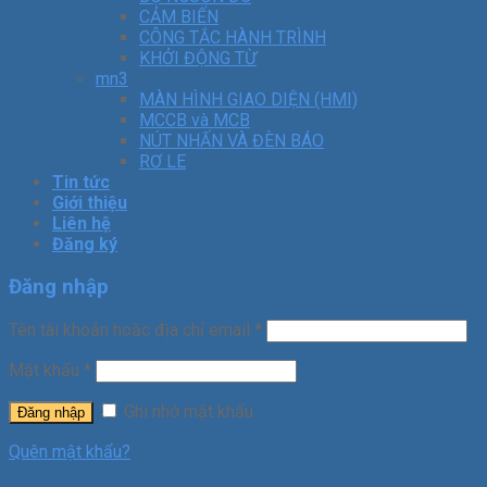
CẢM BIẾN
CÔNG TẮC HÀNH TRÌNH
KHỞI ĐỘNG TỪ
mn3
MÀN HÌNH GIAO DIỆN (HMI)
MCCB và MCB
NÚT NHẤN VÀ ĐÈN BÁO
RƠ LE
Tin tức
Giới thiệu
Liên hệ
Đăng ký
Đăng nhập
Tên tài khoản hoặc địa chỉ email
*
Mật khẩu
*
Ghi nhớ mật khẩu
Đăng nhập
Quên mật khẩu?