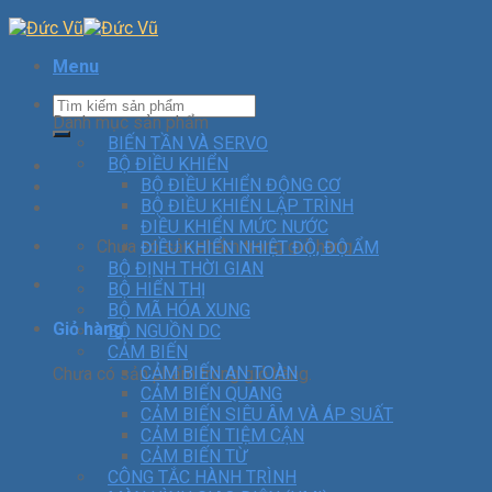
Menu
Danh mục sản phẩm
BIẾN TẦN VÀ SERVO
BỘ ĐIỀU KHIỂN
BỘ ĐIỀU KHIỂN ĐỘNG CƠ
BỘ ĐIỀU KHIỂN LẬP TRÌNH
ĐIỀU KHIỂN MỨC NƯỚC
Chưa có sản phẩm trong giỏ hàng.
ĐIỀU KHIỂN NHIỆT ĐỘ, ĐỘ ẨM
BỘ ĐỊNH THỜI GIAN
BỘ HIỂN THỊ
BỘ MÃ HÓA XUNG
Giỏ hàng
BỘ NGUỒN DC
CẢM BIẾN
CẢM BIẾN AN TOÀN
Chưa có sản phẩm trong giỏ hàng.
CẢM BIẾN QUANG
CẢM BIẾN SIÊU ÂM VÀ ÁP SUẤT
CẢM BIẾN TIỆM CẬN
CẢM BIẾN TỪ
CÔNG TẮC HÀNH TRÌNH