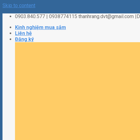
Skip to content
0903.840.577 | 0938774115 thanhrang.dvt@gmail.com 
Kinh nghiệm mua sắm
Liên hệ
Đăng ký