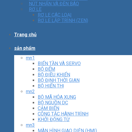
NÚT NHẤN VÀ ĐÈN BÁO
RƠ LE
RƠ LE CÁC LOẠI
RƠ LE LẬP TRÌNH (ZEN)
Trang chủ
sản phẩm
mn1
BIẾN TẦN VÀ SERVO
BỘ ĐẾM
BỘ ĐIỀU KHIỂN
BỘ ĐỊNH THỜI GIAN
BỘ HIỂN THỊ
mn2
BỘ MÃ HÓA XUNG
BỘ NGUỒN DC
CẢM BIẾN
CÔNG TẮC HÀNH TRÌNH
KHỞI ĐỘNG TỪ
mn3
MÀN HÌNH GIAO DIỆN (HMI)