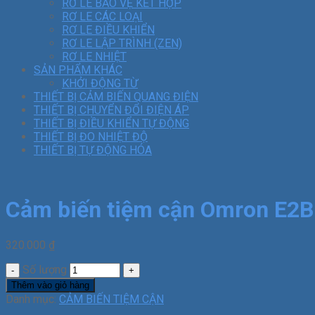
RƠ LE BẢO VỆ KẾT HỢP
RƠ LE CÁC LOẠI
RƠ LE ĐIỀU KHIỂN
RƠ LE LẬP TRÌNH (ZEN)
RƠ LE NHIỆT
SẢN PHẨM KHÁC
KHỞI ĐỘNG TỪ
THIẾT BỊ CẢM BIẾN QUANG ĐIỆN
THIẾT BỊ CHUYỂN ĐỔI ĐIỆN ÁP
THIẾT BỊ ĐIỀU KHIỂN TỰ ĐỘNG
THIẾT BỊ ĐO NHIỆT ĐỘ
THIẾT BỊ TỰ ĐỘNG HÓA
Cảm biến tiệm cận Omron E
320.000
₫
Số lượng
Thêm vào giỏ hàng
Danh mục:
CẢM BIẾN TIỆM CẬN