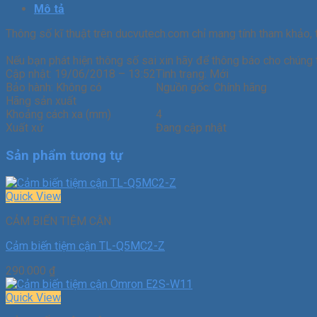
Mô tả
Thông số kĩ thuật trên ducvutech.com chỉ mang tính tham khảo, 
Nếu bạn phát hiện thông số sai xin hãy để thông báo cho chúng t
Cập nhật:
19/06/2018 – 13:52
Tình trạng:
Mới
Bảo hành:
Không có
Nguồn gốc:
Chính hãng
Hãng sản xuất
Khoảng cách xa (mm)
4
Xuất xứ
Đang cập nhật
Sản phẩm tương tự
Quick View
CẢM BIẾN TIỆM CẬN
Cảm biến tiệm cận TL-Q5MC2-Z
290.000
₫
Quick View