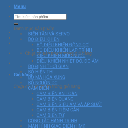
Menu
Danh mục sản phẩm
BIẾN TẦN VÀ SERVO
BỘ ĐIỀU KHIỂN
BỘ ĐIỀU KHIỂN ĐỘNG CƠ
BỘ ĐIỀU KHIỂN LẬP TRÌNH
Chưa có sản phẩm trong giỏ hàng.
ĐIỀU KHIỂN MỨC NƯỚC
ĐIỀU KHIỂN NHIỆT ĐỘ, ĐỘ ẨM
BỘ ĐỊNH THỜI GIAN
BỘ HIỂN THỊ
Giỏ hàng
BỘ MÃ HÓA XUNG
BỘ NGUỒN DC
Chưa có sản phẩm trong giỏ hàng.
CẢM BIẾN
CẢM BIẾN AN TOÀN
CẢM BIẾN QUANG
CẢM BIẾN SIÊU ÂM VÀ ÁP SUẤT
CẢM BIẾN TIỆM CẬN
CẢM BIẾN TỪ
CÔNG TẮC HÀNH TRÌNH
MÀN HÌNH GIAO DIỆN (HMI)