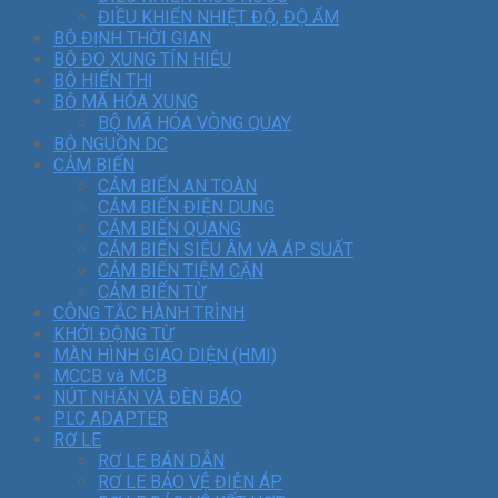
ĐIỀU KHIỂN NHIỆT ĐỘ, ĐỘ ẨM
BỘ ĐỊNH THỜI GIAN
BỘ ĐO XUNG TÍN HIỆU
BỘ HIỂN THỊ
BỘ MÃ HÓA XUNG
BỘ MÃ HÓA VÒNG QUAY
BỘ NGUỒN DC
CẢM BIẾN
CẢM BIẾN AN TOÀN
CẢM BIẾN ĐIỆN DUNG
CẢM BIẾN QUANG
CẢM BIẾN SIÊU ÂM VÀ ÁP SUẤT
CẢM BIẾN TIỆM CẬN
CẢM BIẾN TỪ
CÔNG TẮC HÀNH TRÌNH
KHỞI ĐỘNG TỪ
MÀN HÌNH GIAO DIỆN (HMI)
MCCB và MCB
NÚT NHẤN VÀ ĐÈN BÁO
PLC ADAPTER
RƠ LE
RƠ LE BÁN DẪN
RƠ LE BẢO VỆ ĐIỆN ÁP