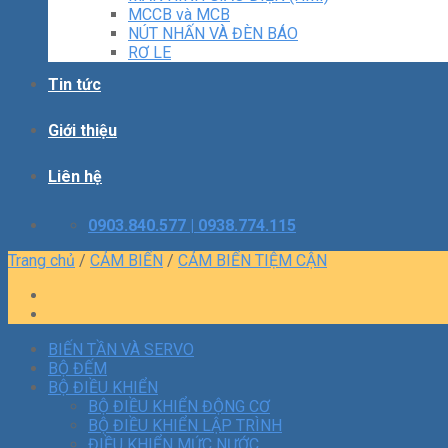
MCCB và MCB
NÚT NHẤN VÀ ĐÈN BÁO
RƠ LE
Tin tức
Giới thiệu
Liên hệ
0903.840.577 | 0938.774.115
Trang chủ
/
CẢM BIẾN
/
CẢM BIẾN TIỆM CẬN
BIẾN TẦN VÀ SERVO
BỘ ĐẾM
BỘ ĐIỀU KHIỂN
BỘ ĐIỀU KHIỂN ĐỘNG CƠ
BỘ ĐIỀU KHIỂN LẬP TRÌNH
ĐIỀU KHIỂN MỨC NƯỚC