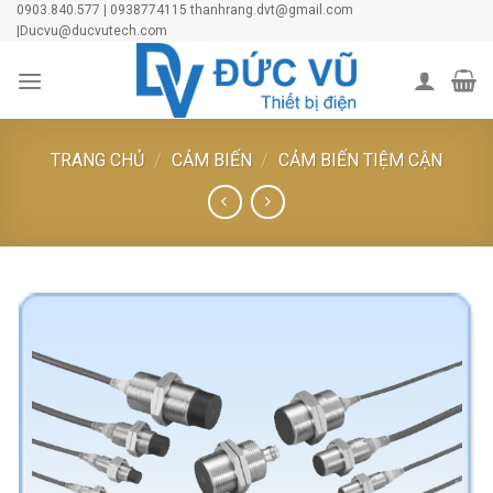
Skip
0903.840.577 | 0938774115 thanhrang.dvt@gmail.com
|Ducvu@ducvutech.com
to
content
TRANG CHỦ
/
CẢM BIẾN
/
CẢM BIẾN TIỆM CẬN