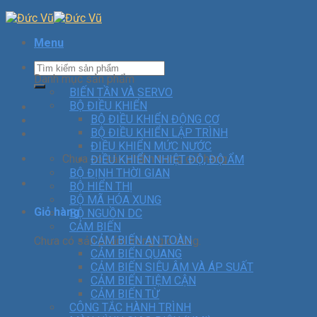
Menu
Danh mục sản phẩm
BIẾN TẦN VÀ SERVO
BỘ ĐIỀU KHIỂN
BỘ ĐIỀU KHIỂN ĐỘNG CƠ
BỘ ĐIỀU KHIỂN LẬP TRÌNH
ĐIỀU KHIỂN MỨC NƯỚC
Chưa có sản phẩm trong giỏ hàng.
ĐIỀU KHIỂN NHIỆT ĐỘ, ĐỘ ẨM
BỘ ĐỊNH THỜI GIAN
BỘ HIỂN THỊ
BỘ MÃ HÓA XUNG
Giỏ hàng
BỘ NGUỒN DC
CẢM BIẾN
CẢM BIẾN AN TOÀN
Chưa có sản phẩm trong giỏ hàng.
CẢM BIẾN QUANG
CẢM BIẾN SIÊU ÂM VÀ ÁP SUẤT
CẢM BIẾN TIỆM CẬN
CẢM BIẾN TỪ
CÔNG TẮC HÀNH TRÌNH