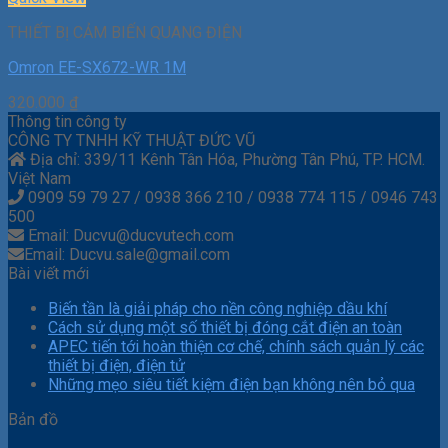
THIẾT BỊ CẢM BIẾN QUANG ĐIỆN
Omron EE-SX672-WR 1M
320.000
₫
Thông tin công ty
CÔNG TY TNHH KỸ THUẬT ĐỨC VŨ
Địa chỉ: 339/11 Kênh Tân Hóa, Phường Tân Phú, TP. HCM.
Việt Nam
0909 59 79 27 / 0938 366 210 / 0938 774 115 / 0946 743
500
Email: Ducvu@ducvutech.com
Email: Ducvu.sale@gmail.com
Bài viết mới
Biến tần là giải pháp cho nền công nghiệp dầu khí
Cách sử dụng một số thiết bị đóng cắt điện an toàn
APEC tiến tới hoàn thiện cơ chế, chính sách quản lý các
thiết bị điện, điện tử
Những mẹo siêu tiết kiệm điện bạn không nên bỏ qua
Bản đồ