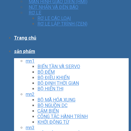
MÀN HÌNH GIAO DIỆN (HMI)
NÚT NHẤN VÀ ĐÈN BÁO
RƠ LE
RƠ LE CÁC LOẠI
RƠ LE LẬP TRÌNH (ZEN)
Trang chủ
sản phẩm
mn1
BIẾN TẦN VÀ SERVO
BỘ ĐẾM
BỘ ĐIỀU KHIỂN
BỘ ĐỊNH THỜI GIAN
BỘ HIỂN THỊ
mn2
BỘ MÃ HÓA XUNG
BỘ NGUỒN DC
CẢM BIẾN
CÔNG TẮC HÀNH TRÌNH
KHỞI ĐỘNG TỪ
mn3