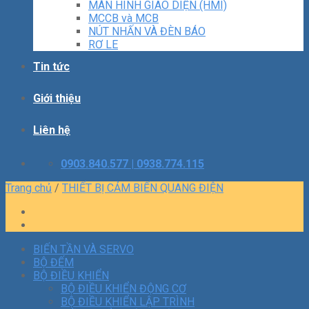
MÀN HÌNH GIAO DIỆN (HMI)
MCCB và MCB
NÚT NHẤN VÀ ĐÈN BÁO
RƠ LE
Tin tức
Giới thiệu
Liên hệ
0903.840.577 | 0938.774.115
Trang chủ
/
THIẾT BỊ CẢM BIẾN QUANG ĐIỆN
BIẾN TẦN VÀ SERVO
BỘ ĐẾM
BỘ ĐIỀU KHIỂN
BỘ ĐIỀU KHIỂN ĐỘNG CƠ
BỘ ĐIỀU KHIỂN LẬP TRÌNH