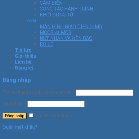
CẢM BIẾN
CÔNG TẮC HÀNH TRÌNH
KHỞI ĐỘNG TỪ
mn3
MÀN HÌNH GIAO DIỆN (HMI)
MCCB và MCB
NÚT NHẤN VÀ ĐÈN BÁO
RƠ LE
Tin tức
Giới thiệu
Liên hệ
Đăng ký
Đăng nhập
Tên tài khoản hoặc địa chỉ email
*
Mật khẩu
*
Ghi nhớ mật khẩu
Đăng nhập
Quên mật khẩu?