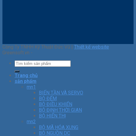
Công Ty TNHH Kỹ Thuật Đức Vũ |
Thiết kế website
Greensoft.vn -
Trang chủ
sản phẩm
mn1
BIẾN TẦN VÀ SERVO
BỘ ĐẾM
BỘ ĐIỀU KHIỂN
BỘ ĐỊNH THỜI GIAN
BỘ HIỂN THỊ
mn2
BỘ MÃ HÓA XUNG
BỘ NGUỒN DC