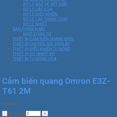
RƠ LE BẢO VỆ KẾT HỢP
RƠ LE CÁC LOẠI
RƠ LE ĐIỀU KHIỂN
RƠ LE LẬP TRÌNH (ZEN)
RƠ LE NHIỆT
SẢN PHẨM KHÁC
KHỞI ĐỘNG TỪ
THIẾT BỊ CẢM BIẾN QUANG ĐIỆN
THIẾT BỊ CHUYỂN ĐỔI ĐIỆN ÁP
THIẾT BỊ ĐIỀU KHIỂN TỰ ĐỘNG
THIẾT BỊ ĐO NHIỆT ĐỘ
THIẾT BỊ TỰ ĐỘNG HÓA
Cảm biến quang Omron E3Z-
T61 2M
900.000
₫
Số lượng