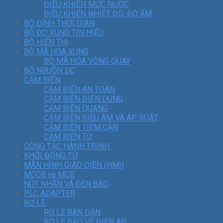
ĐIỀU KHIỂN MỨC NƯỚC
ĐIỀU KHIỂN NHIỆT ĐỘ, ĐỘ ẨM
BỘ ĐỊNH THỜI GIAN
BỘ ĐO XUNG TÍN HIỆU
BỘ HIỂN THỊ
BỘ MÃ HÓA XUNG
BỘ MÃ HÓA VÒNG QUAY
BỘ NGUỒN DC
CẢM BIẾN
CẢM BIẾN AN TOÀN
CẢM BIẾN ĐIỆN DUNG
CẢM BIẾN QUANG
CẢM BIẾN SIÊU ÂM VÀ ÁP SUẤT
CẢM BIẾN TIỆM CẬN
CẢM BIẾN TỪ
CÔNG TẮC HÀNH TRÌNH
KHỞI ĐỘNG TỪ
MÀN HÌNH GIAO DIỆN (HMI)
MCCB và MCB
NÚT NHẤN VÀ ĐÈN BÁO
PLC ADAPTER
RƠ LE
RƠ LE BÁN DẪN
RƠ LE BẢO VỆ ĐIỆN ÁP