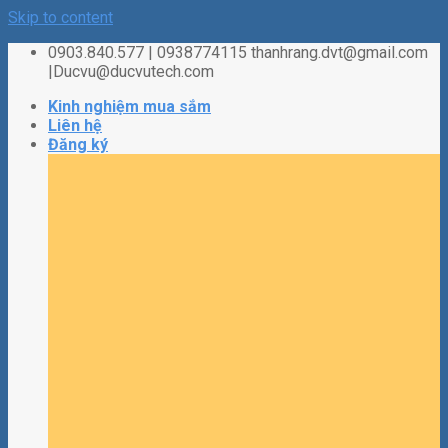
Skip to content
0903.840.577 | 0938774115 thanhrang.dvt@gmail.com
|Ducvu@ducvutech.com
Kinh nghiệm mua sắm
Liên hệ
Đăng ký