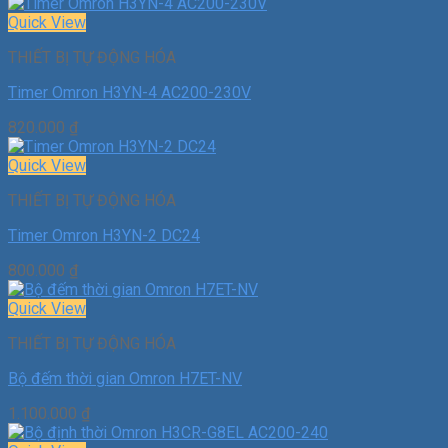
Quick View
THIẾT BỊ TỰ ĐỘNG HÓA
Timer Omron H3YN-4 AC200-230V
820.000
₫
Quick View
THIẾT BỊ TỰ ĐỘNG HÓA
Timer Omron H3YN-2 DC24
800.000
₫
Quick View
THIẾT BỊ TỰ ĐỘNG HÓA
Bộ đếm thời gian Omron H7ET-NV
1.100.000
₫