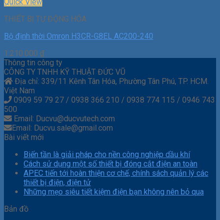
Quick View
THIẾT BỊ TỰ ĐỘNG HÓA
Bộ định thời Omron H3CR-G8EL AC200-240
1.210.000
₫
Thông tin công ty
CÔNG TY TNHH KỸ THUẬT ĐỨC VŨ
Địa chỉ: 339/11 Kênh Tân Hóa, Phường Tân Phú, TP. HCM.
Việt Nam
0909 59 79 27 / 0938 366 210 / 0938 774 115 / 0946 743
500
Email: Ducvu@ducvutech.com
Email: Ducvu.sale@gmail.com
Bài viết mới
Biến tần là giải pháp cho nền công nghiệp dầu khí
Cách sử dụng một số thiết bị đóng cắt điện an toàn
APEC tiến tới hoàn thiện cơ chế, chính sách quản lý các
thiết bị điện, điện tử
Những mẹo siêu tiết kiệm điện bạn không nên bỏ qua
Bản đồ