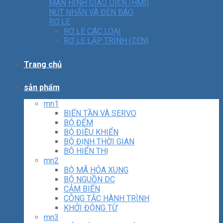
MÀN HÌNH GIAO DIỆN (HMI)
NÚT NHẤN VÀ ĐÈN BÁO
RƠ LE
RƠ LE CÁC LOẠI
RƠ LE LẬP TRÌNH (ZEN)
Trang chủ
sản phẩm
mn1
BIẾN TẦN VÀ SERVO
BỘ ĐẾM
BỘ ĐIỀU KHIỂN
BỘ ĐỊNH THỜI GIAN
BỘ HIỂN THỊ
mn2
BỘ MÃ HÓA XUNG
BỘ NGUỒN DC
CẢM BIẾN
CÔNG TẮC HÀNH TRÌNH
KHỞI ĐỘNG TỪ
mn3