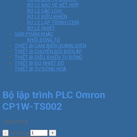
RƠ LE BẢO VỆ KẾT HỢP
RƠ LE CÁC LOẠI
RƠ LE ĐIỀU KHIỂN
RƠ LE LẬP TRÌNH (ZEN)
RƠ LE NHIỆT
SẢN PHẨM KHÁC
KHỞI ĐỘNG TỪ
THIẾT BỊ CẢM BIẾN QUANG ĐIỆN
THIẾT BỊ CHUYỂN ĐỔI ĐIỆN ÁP
THIẾT BỊ ĐIỀU KHIỂN TỰ ĐỘNG
THIẾT BỊ ĐO NHIỆT ĐỘ
THIẾT BỊ TỰ ĐỘNG HÓA
Bộ lập trình PLC Omron
CP1W-TS002
5.400.000
₫
Số lượng