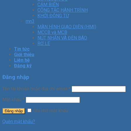
CẢM BIẾN
CÔNG TẮC HÀNH TRÌNH
KHỞI ĐỘNG TỪ
mn3
MÀN HÌNH GIAO DIỆN (HMI)
MCCB và MCB
NÚT NHẤN VÀ ĐÈN BÁO
RƠ LE
Tin tức
Giới thiệu
Liên hệ
Đăng ký
Đăng nhập
Tên tài khoản hoặc địa chỉ email
*
Mật khẩu
*
Ghi nhớ mật khẩu
Đăng nhập
Quên mật khẩu?