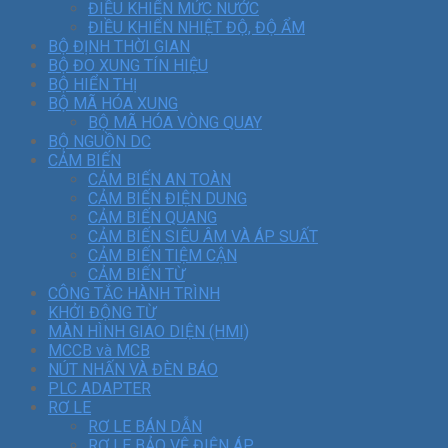
ĐIỀU KHIỂN MỨC NƯỚC
ĐIỀU KHIỂN NHIỆT ĐỘ, ĐỘ ẨM
BỘ ĐỊNH THỜI GIAN
BỘ ĐO XUNG TÍN HIỆU
BỘ HIỂN THỊ
BỘ MÃ HÓA XUNG
BỘ MÃ HÓA VÒNG QUAY
BỘ NGUỒN DC
CẢM BIẾN
CẢM BIẾN AN TOÀN
CẢM BIẾN ĐIỆN DUNG
CẢM BIẾN QUANG
CẢM BIẾN SIÊU ÂM VÀ ÁP SUẤT
CẢM BIẾN TIỆM CẬN
CẢM BIẾN TỪ
CÔNG TẮC HÀNH TRÌNH
KHỞI ĐỘNG TỪ
MÀN HÌNH GIAO DIỆN (HMI)
MCCB và MCB
NÚT NHẤN VÀ ĐÈN BÁO
PLC ADAPTER
RƠ LE
RƠ LE BÁN DẪN
RƠ LE BẢO VỆ ĐIỆN ÁP