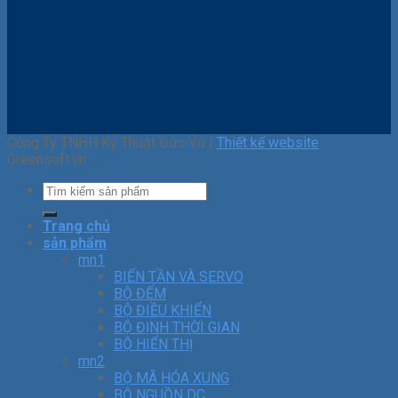
Công Ty TNHH Kỹ Thuật Đức Vũ |
Thiết kế website
Greensoft.vn -
Trang chủ
sản phẩm
mn1
BIẾN TẦN VÀ SERVO
BỘ ĐẾM
BỘ ĐIỀU KHIỂN
BỘ ĐỊNH THỜI GIAN
BỘ HIỂN THỊ
mn2
BỘ MÃ HÓA XUNG
BỘ NGUỒN DC