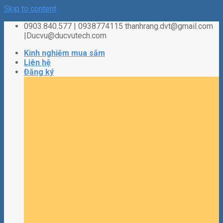
Skip to content
0903.840.577 | 0938774115 thanhrang.dvt@gmail.com
|Ducvu@ducvutech.com
Kinh nghiệm mua sắm
Liên hệ
Đăng ký