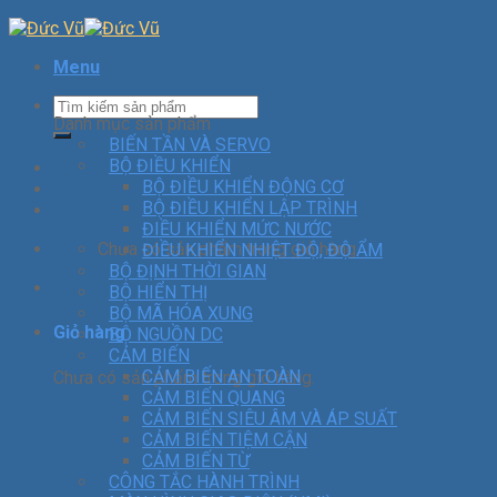
Menu
Danh mục sản phẩm
BIẾN TẦN VÀ SERVO
BỘ ĐIỀU KHIỂN
BỘ ĐIỀU KHIỂN ĐỘNG CƠ
BỘ ĐIỀU KHIỂN LẬP TRÌNH
ĐIỀU KHIỂN MỨC NƯỚC
Chưa có sản phẩm trong giỏ hàng.
ĐIỀU KHIỂN NHIỆT ĐỘ, ĐỘ ẨM
BỘ ĐỊNH THỜI GIAN
BỘ HIỂN THỊ
BỘ MÃ HÓA XUNG
Giỏ hàng
BỘ NGUỒN DC
CẢM BIẾN
CẢM BIẾN AN TOÀN
Chưa có sản phẩm trong giỏ hàng.
CẢM BIẾN QUANG
CẢM BIẾN SIÊU ÂM VÀ ÁP SUẤT
CẢM BIẾN TIỆM CẬN
CẢM BIẾN TỪ
CÔNG TẮC HÀNH TRÌNH