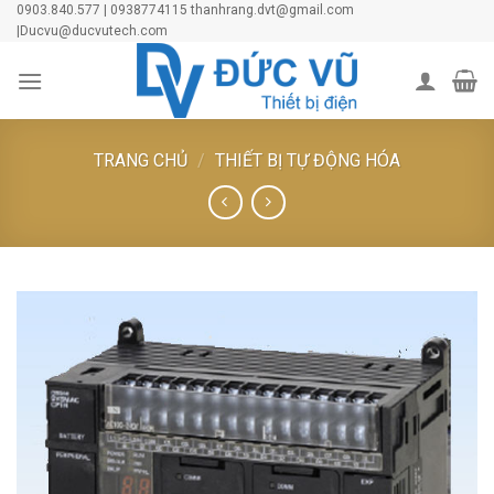
Skip
0903.840.577 | 0938774115 thanhrang.dvt@gmail.com
|Ducvu@ducvutech.com
to
content
TRANG CHỦ
/
THIẾT BỊ TỰ ĐỘNG HÓA