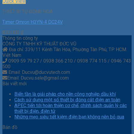
Quick View
THIẾT BỊ TỰ ĐỘNG HÓA
Timer Omron H3YN-4 DC24V
820.000
₫
Thông tin công ty
CÔNG TY TNHH KỸ THUẬT ĐỨC VŨ
Địa chỉ: 339/11 Kênh Tân Hóa, Phường Tân Phú, TP. HCM.
Việt Nam
0909 59 79 27 / 0938 366 210 / 0938 774 115 / 0946 743
500
Email: Ducvu@ducvutech.com
Email: Ducvu.sale@gmail.com
Bài viết mới
Biến tần là giải pháp cho nền công nghiệp dầu khí
Cách sử dụng một số thiết bị đóng cắt điện an toàn
APEC tiến tới hoàn thiện cơ chế, chính sách quản lý các
thiết bị điện, điện tử
Những mẹo siêu tiết kiệm điện bạn không nên bỏ qua
Bản đồ