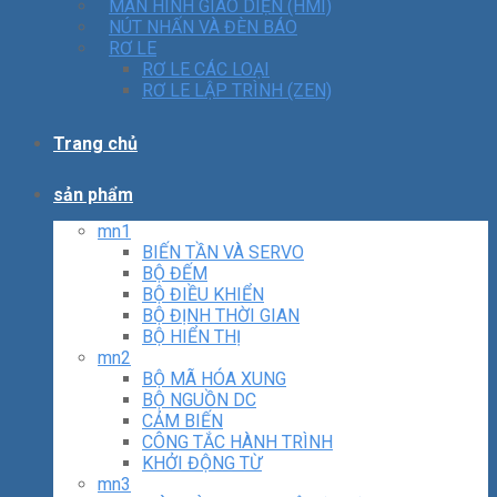
MÀN HÌNH GIAO DIỆN (HMI)
NÚT NHẤN VÀ ĐÈN BÁO
RƠ LE
RƠ LE CÁC LOẠI
RƠ LE LẬP TRÌNH (ZEN)
Trang chủ
sản phẩm
mn1
BIẾN TẦN VÀ SERVO
BỘ ĐẾM
BỘ ĐIỀU KHIỂN
BỘ ĐỊNH THỜI GIAN
BỘ HIỂN THỊ
mn2
BỘ MÃ HÓA XUNG
BỘ NGUỒN DC
CẢM BIẾN
CÔNG TẮC HÀNH TRÌNH
KHỞI ĐỘNG TỪ
mn3