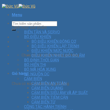
Menu
Danh mục sản phẩm
BIẾN TẦN VÀ SERVO
BỘ ĐIỀU KHIỂN
BỘ ĐIỀU KHIỂN ĐỘNG CƠ
BỘ ĐIỀU KHIỂN LẬP TRÌNH
ĐIỀU KHIỂN MỨC NƯỚC
Chưa có sản phẩm trong giỏ hàng.
ĐIỀU KHIỂN NHIỆT ĐỘ, ĐỘ ẨM
BỘ ĐỊNH THỜI GIAN
BỘ HIỂN THỊ
BỘ MÃ HÓA XUNG
Giỏ hàng
BỘ NGUỒN DC
CẢM BIẾN
CẢM BIẾN AN TOÀN
Chưa có sản phẩm trong giỏ hàng.
CẢM BIẾN QUANG
CẢM BIẾN SIÊU ÂM VÀ ÁP SUẤT
CẢM BIẾN TIỆM CẬN
CẢM BIẾN TỪ
CÔNG TẮC HÀNH TRÌNH