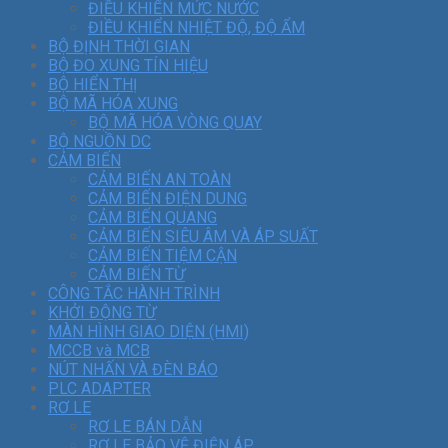
ĐIỀU KHIỂN MỨC NƯỚC
ĐIỀU KHIỂN NHIỆT ĐỘ, ĐỘ ẨM
BỘ ĐỊNH THỜI GIAN
BỘ ĐO XUNG TÍN HIỆU
BỘ HIỂN THỊ
BỘ MÃ HÓA XUNG
BỘ MÃ HÓA VÒNG QUAY
BỘ NGUỒN DC
CẢM BIẾN
CẢM BIẾN AN TOÀN
CẢM BIẾN ĐIỆN DUNG
CẢM BIẾN QUANG
CẢM BIẾN SIÊU ÂM VÀ ÁP SUẤT
CẢM BIẾN TIỆM CẬN
CẢM BIẾN TỪ
CÔNG TẮC HÀNH TRÌNH
KHỞI ĐỘNG TỪ
MÀN HÌNH GIAO DIỆN (HMI)
MCCB và MCB
NÚT NHẤN VÀ ĐÈN BÁO
PLC ADAPTER
RƠ LE
RƠ LE BÁN DẪN
RƠ LE BẢO VỆ ĐIỆN ÁP