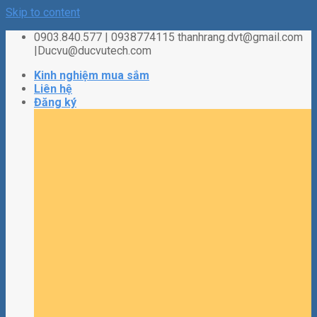
Skip to content
0903.840.577 | 0938774115 thanhrang.dvt@gmail.com
|Ducvu@ducvutech.com
Kinh nghiệm mua sắm
Liên hệ
Đăng ký