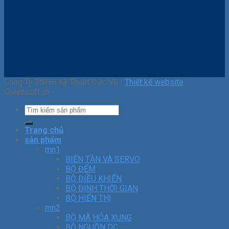
Công Ty TNHH Kỹ Thuật Đức Vũ |
Thiết kế website
Greensoft.vn -
Trang chủ
sản phẩm
mn1
BIẾN TẦN VÀ SERVO
BỘ ĐẾM
BỘ ĐIỀU KHIỂN
BỘ ĐỊNH THỜI GIAN
BỘ HIỂN THỊ
mn2
BỘ MÃ HÓA XUNG
BỘ NGUỒN DC