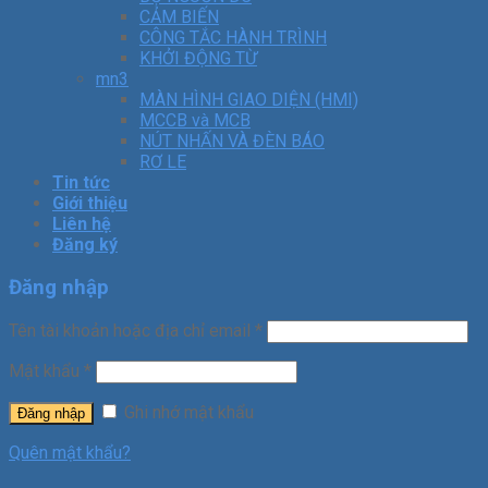
CẢM BIẾN
CÔNG TẮC HÀNH TRÌNH
KHỞI ĐỘNG TỪ
mn3
MÀN HÌNH GIAO DIỆN (HMI)
MCCB và MCB
NÚT NHẤN VÀ ĐÈN BÁO
RƠ LE
Tin tức
Giới thiệu
Liên hệ
Đăng ký
Đăng nhập
Tên tài khoản hoặc địa chỉ email
*
Mật khẩu
*
Ghi nhớ mật khẩu
Đăng nhập
Quên mật khẩu?