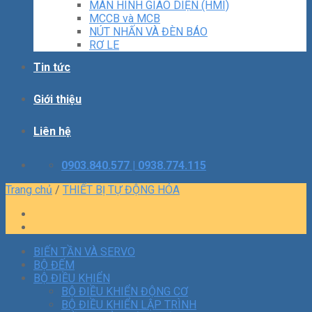
MÀN HÌNH GIAO DIỆN (HMI)
MCCB và MCB
NÚT NHẤN VÀ ĐÈN BÁO
RƠ LE
Tin tức
Giới thiệu
Liên hệ
0903.840.577 | 0938.774.115
Trang chủ
/
THIẾT BỊ TỰ ĐỘNG HÓA
BIẾN TẦN VÀ SERVO
BỘ ĐẾM
BỘ ĐIỀU KHIỂN
BỘ ĐIỀU KHIỂN ĐỘNG CƠ
BỘ ĐIỀU KHIỂN LẬP TRÌNH