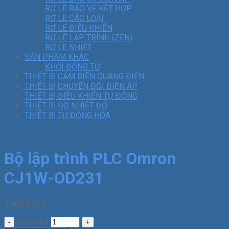
RƠ LE BẢO VỆ KẾT HỢP
RƠ LE CÁC LOẠI
RƠ LE ĐIỀU KHIỂN
RƠ LE LẬP TRÌNH (ZEN)
RƠ LE NHIỆT
SẢN PHẨM KHÁC
KHỞI ĐỘNG TỪ
THIẾT BỊ CẢM BIẾN QUANG ĐIỆN
THIẾT BỊ CHUYỂN ĐỔI ĐIỆN ÁP
THIẾT BỊ ĐIỀU KHIỂN TỰ ĐỘNG
THIẾT BỊ ĐO NHIỆT ĐỘ
THIẾT BỊ TỰ ĐỘNG HÓA
Bộ lập trình PLC Omron
CJ1W-OD231
3.400.000
₫
Số lượng