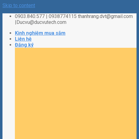
Skip to content
0903.840.577 | 0938774115 thanhrang.dvt@gmail.com
|Ducvu@ducvutech.com
Kinh nghiệm mua sắm
Liên hệ
Đăng ký