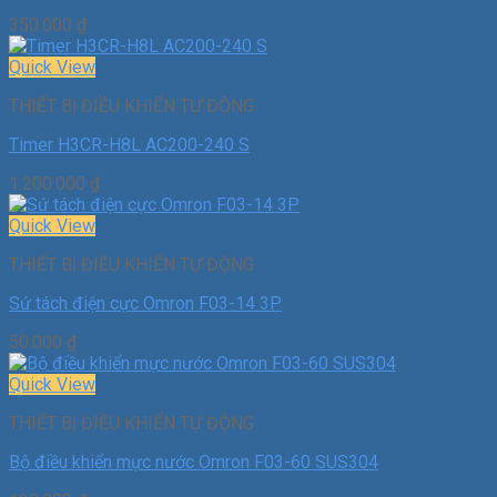
350.000
₫
Quick View
THIẾT BỊ ĐIỀU KHIỂN TỰ ĐỘNG
Timer H3CR-H8L AC200-240 S
1.200.000
₫
Quick View
THIẾT BỊ ĐIỀU KHIỂN TỰ ĐỘNG
Sứ tách điện cực Omron F03-14 3P
50.000
₫
Quick View
THIẾT BỊ ĐIỀU KHIỂN TỰ ĐỘNG
Bộ điều khiển mực nước Omron F03-60 SUS304