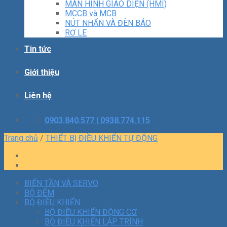
MÀN HÌNH GIAO DIỆN (HMI)
MCCB và MCB
NÚT NHẤN VÀ ĐÈN BÁO
RƠ LE
Tin tức
Giới thiệu
Liên hệ
0903.840.577 | 0938.774.115
Trang chủ
/
THIẾT BỊ ĐIỀU KHIỂN TỰ ĐỘNG
BIẾN TẦN VÀ SERVO
BỘ ĐẾM
BỘ ĐIỀU KHIỂN
BỘ ĐIỀU KHIỂN ĐỘNG CƠ
BỘ ĐIỀU KHIỂN LẬP TRÌNH