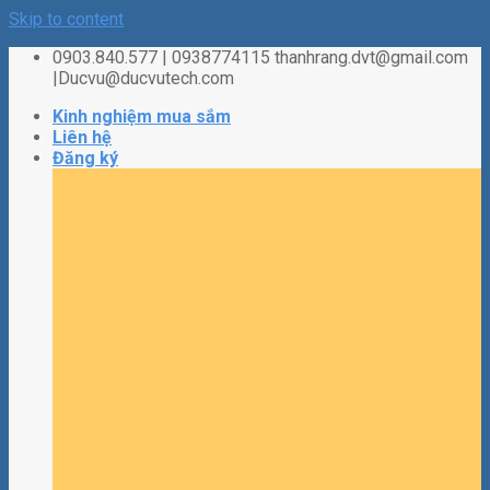
Skip to content
0903.840.577 | 0938774115 thanhrang.dvt@gmail.com
|Ducvu@ducvutech.com
Kinh nghiệm mua sắm
Liên hệ
Đăng ký