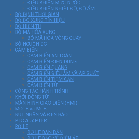
ĐIỀU KHIỂN MỨC NƯỚC
ĐIỀU KHIỂN NHIỆT ĐỘ, ĐỘ ẨM
BỘ ĐỊNH THỜI GIAN
BỘ ĐO XUNG TÍN HIỆU
BỘ HIỂN THỊ
BỘ MÃ HÓA XUNG
BỘ MÃ HÓA VÒNG QUAY
BỘ NGUỒN DC
CẢM BIẾN
CẢM BIẾN AN TOÀN
CẢM BIẾN ĐIỆN DUNG
CẢM BIẾN QUANG
CẢM BIẾN SIÊU ÂM VÀ ÁP SUẤT
CẢM BIẾN TIỆM CẬN
CẢM BIẾN TỪ
CÔNG TẮC HÀNH TRÌNH
KHỞI ĐỘNG TỪ
MÀN HÌNH GIAO DIỆN (HMI)
MCCB và MCB
NÚT NHẤN VÀ ĐÈN BÁO
PLC ADAPTER
RƠ LE
RƠ LE BÁN DẪN
RƠ LE BẢO VỆ ĐIỆN ÁP