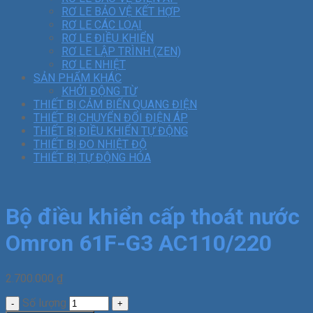
RƠ LE BẢO VỆ KẾT HỢP
RƠ LE CÁC LOẠI
RƠ LE ĐIỀU KHIỂN
RƠ LE LẬP TRÌNH (ZEN)
RƠ LE NHIỆT
SẢN PHẨM KHÁC
KHỞI ĐỘNG TỪ
THIẾT BỊ CẢM BIẾN QUANG ĐIỆN
THIẾT BỊ CHUYỂN ĐỔI ĐIỆN ÁP
THIẾT BỊ ĐIỀU KHIỂN TỰ ĐỘNG
THIẾT BỊ ĐO NHIỆT ĐỘ
THIẾT BỊ TỰ ĐỘNG HÓA
Bộ điều khiển cấp thoát nước
Omron 61F-G3 AC110/220
2.700.000
₫
Số lượng