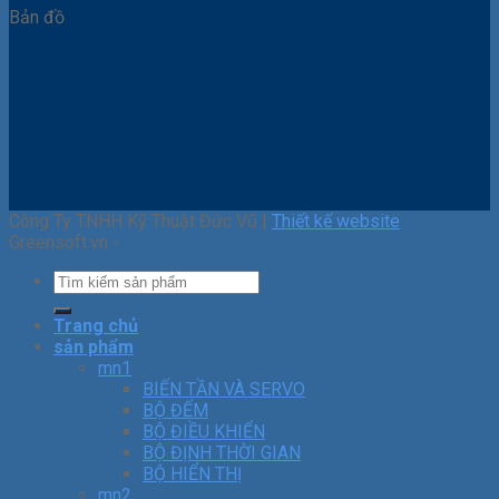
Bản đồ
Công Ty TNHH Kỹ Thuật Đức Vũ |
Thiết kế website
Greensoft.vn -
Trang chủ
sản phẩm
mn1
BIẾN TẦN VÀ SERVO
BỘ ĐẾM
BỘ ĐIỀU KHIỂN
BỘ ĐỊNH THỜI GIAN
BỘ HIỂN THỊ
mn2