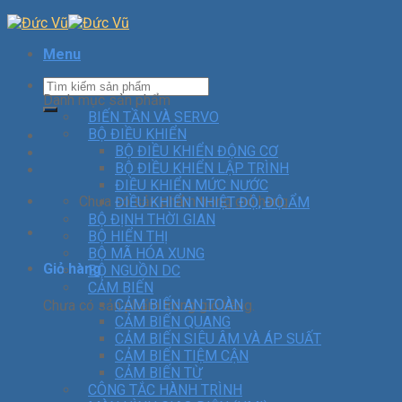
Menu
Danh mục sản phẩm
BIẾN TẦN VÀ SERVO
BỘ ĐIỀU KHIỂN
BỘ ĐIỀU KHIỂN ĐỘNG CƠ
BỘ ĐIỀU KHIỂN LẬP TRÌNH
ĐIỀU KHIỂN MỨC NƯỚC
Chưa có sản phẩm trong giỏ hàng.
ĐIỀU KHIỂN NHIỆT ĐỘ, ĐỘ ẨM
BỘ ĐỊNH THỜI GIAN
BỘ HIỂN THỊ
BỘ MÃ HÓA XUNG
Giỏ hàng
BỘ NGUỒN DC
CẢM BIẾN
CẢM BIẾN AN TOÀN
Chưa có sản phẩm trong giỏ hàng.
CẢM BIẾN QUANG
CẢM BIẾN SIÊU ÂM VÀ ÁP SUẤT
CẢM BIẾN TIỆM CẬN
CẢM BIẾN TỪ
CÔNG TẮC HÀNH TRÌNH