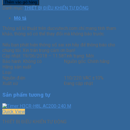
Thêm vào giỏ hàng
Danh mục:
THIẾT BỊ ĐIỀU KHIỂN TỰ ĐỘNG
Mô tả
Thông số kĩ thuật trên ducvutech.com chỉ mang tính tham
khảo, thông số có thể thay đổi mà không báo trước.
Nếu bạn phát hiện thông số sai xin hãy để thông báo cho
chúng tôi. Xin trân trọng cảm ơn bạn!
Cập nhật:
19/06/2018 – 11:58
Tình trạng:
Mới
Bảo hành:
Không có
Nguồn gốc:
Chính hãng
Hãng sản xuất
Loại
Nguồn điện
110/220 VAC ±10%
Xuất xứ
Đang cập nhật
Sản phẩm tương tự
Quick View
THIẾT BỊ ĐIỀU KHIỂN TỰ ĐỘNG