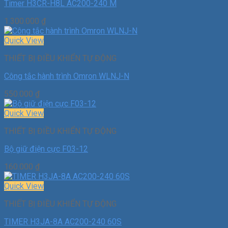
Timer H3CR-H8L AC200-240 M
1.300.000
₫
Quick View
THIẾT BỊ ĐIỀU KHIỂN TỰ ĐỘNG
Công tắc hành trình Omron WLNJ-N
550.000
₫
Quick View
THIẾT BỊ ĐIỀU KHIỂN TỰ ĐỘNG
Bộ giữ điện cực F03-12
160.000
₫
Quick View
THIẾT BỊ ĐIỀU KHIỂN TỰ ĐỘNG
TIMER H3JA-8A AC200-240 60S