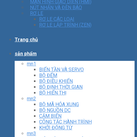
MÀN HÌNH GIAO DIỆN (HMI)
NÚT NHẤN VÀ ĐÈN BÁO
RƠ LE
RƠ LE CÁC LOẠI
RƠ LE LẬP TRÌNH (ZEN)
Trang chủ
sản phẩm
mn1
BIẾN TẦN VÀ SERVO
BỘ ĐẾM
BỘ ĐIỀU KHIỂN
BỘ ĐỊNH THỜI GIAN
BỘ HIỂN THỊ
mn2
BỘ MÃ HÓA XUNG
BỘ NGUỒN DC
CẢM BIẾN
CÔNG TẮC HÀNH TRÌNH
KHỞI ĐỘNG TỪ
mn3