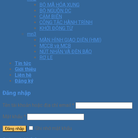
BỘ MÃ HÓA XUNG
BỘ NGUỒN DC
CẢM BIẾN
CÔNG TẮC HÀNH TRÌNH
KHỞI ĐỘNG TỪ
mn3
MÀN HÌNH GIAO DIỆN (HMI)
MCCB và MCB
NÚT NHẤN VÀ ĐÈN BÁO
RƠ LE
Tin tức
Giới thiệu
Liên hệ
Đăng ký
Đăng nhập
Tên tài khoản hoặc địa chỉ email
*
Mật khẩu
*
Ghi nhớ mật khẩu
Đăng nhập