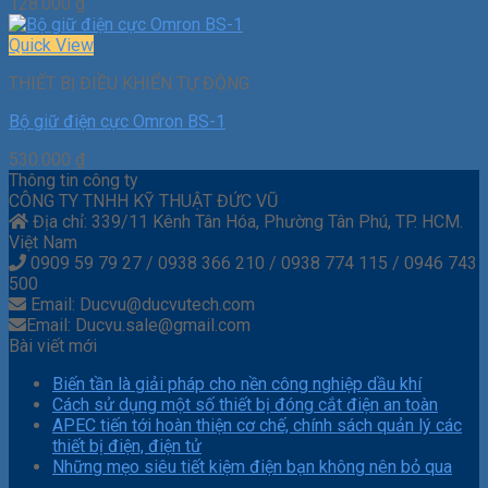
128.000
₫
Quick View
THIẾT BỊ ĐIỀU KHIỂN TỰ ĐỘNG
Bộ giữ điện cực Omron BS-1
530.000
₫
Thông tin công ty
CÔNG TY TNHH KỸ THUẬT ĐỨC VŨ
Địa chỉ: 339/11 Kênh Tân Hóa, Phường Tân Phú, TP. HCM.
Việt Nam
0909 59 79 27 / 0938 366 210 / 0938 774 115 / 0946 743
500
Email: Ducvu@ducvutech.com
Email: Ducvu.sale@gmail.com
Bài viết mới
Biến tần là giải pháp cho nền công nghiệp dầu khí
Cách sử dụng một số thiết bị đóng cắt điện an toàn
APEC tiến tới hoàn thiện cơ chế, chính sách quản lý các
thiết bị điện, điện tử
Những mẹo siêu tiết kiệm điện bạn không nên bỏ qua