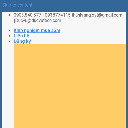
Skip to content
0903.840.577 | 0938774115 thanhrang.dvt@gmail.com
|Ducvu@ducvutech.com
Kinh nghiệm mua sắm
Liên hệ
Đăng ký