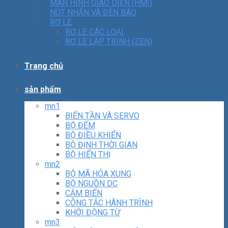
MÀN HÌNH GIAO DIỆN (HMI)
NÚT NHẤN VÀ ĐÈN BÁO
RƠ LE
RƠ LE CÁC LOẠI
RƠ LE LẬP TRÌNH (ZEN)
Trang chủ
sản phẩm
mn1
BIẾN TẦN VÀ SERVO
BỘ ĐẾM
BỘ ĐIỀU KHIỂN
BỘ ĐỊNH THỜI GIAN
BỘ HIỂN THỊ
mn2
BỘ MÃ HÓA XUNG
BỘ NGUỒN DC
CẢM BIẾN
CÔNG TẮC HÀNH TRÌNH
KHỞI ĐỘNG TỪ
mn3