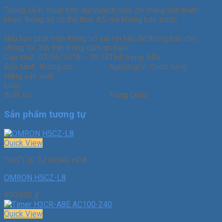
Thông số kĩ thuật trên ducvutech.com chỉ mang tính tham
khảo, thông số có thể thay đổi mà không báo trước.
Nếu bạn phát hiện thông số sai xin hãy để thông báo cho
chúng tôi. Xin trân trọng cảm ơn bạn!
Cập nhật:
07/06/2018 – 09:14
Tình trạng:
Mới
Bảo hành:
Không có
Nguồn gốc:
Chính hãng
Hãng sản xuất
Loại
Xuất xứ
Trung Quốc
Sản phẩm tương tự
Quick View
THIẾT BỊ TỰ ĐỘNG HÓA
OMRON H5CZ-L8
990.000
₫
Quick View