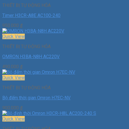
THIẾT BỊ TỰ ĐỘNG HÓA
Timer H3CR-A8E AC100-240
950.000
₫
Quick View
THIẾT BỊ TỰ ĐỘNG HÓA
OMRON H3BA-N8H AC220V
490.000
₫
Quick View
THIẾT BỊ TỰ ĐỘNG HÓA
Bộ đếm thời gian Omron H7EC-NV
900.000
₫
Quick View
THIẾT BỊ TỰ ĐỘNG HÓA