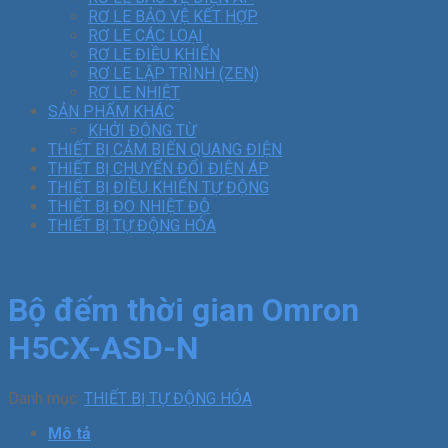
RƠ LE BẢO VỆ KẾT HỢP
RƠ LE CÁC LOẠI
RƠ LE ĐIỀU KHIỂN
RƠ LE LẬP TRÌNH (ZEN)
RƠ LE NHIỆT
SẢN PHẨM KHÁC
KHỞI ĐỘNG TỪ
THIẾT BỊ CẢM BIẾN QUANG ĐIỆN
THIẾT BỊ CHUYỂN ĐỔI ĐIỆN ÁP
THIẾT BỊ ĐIỀU KHIỂN TỰ ĐỘNG
THIẾT BỊ ĐO NHIỆT ĐỘ
THIẾT BỊ TỰ ĐỘNG HÓA
Bộ đếm thời gian Omron
H5CX-ASD-N
Danh mục:
THIẾT BỊ TỰ ĐỘNG HÓA
Mô tả