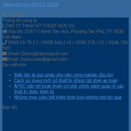
Timer Omron H3YN-2 DC24
800.000
₫
Thông tin công ty
CÔNG TY TNHH KỸ THUẬT ĐỨC VŨ
Địa chỉ: 339/11 Kênh Tân Hóa, Phường Tân Phú, TP. HCM.
Việt Nam
0909 59 79 27 / 0938 366 210 / 0938 774 115 / 0946 743
500
Email: Ducvu@ducvutech.com
Email: Ducvu.sale@gmail.com
Bài viết mới
Biến tần là giải pháp cho nền công nghiệp dầu khí
Cách sử dụng một số thiết bị đóng cắt điện an toàn
APEC tiến tới hoàn thiện cơ chế, chính sách quản lý các
thiết bị điện, điện tử
Những mẹo siêu tiết kiệm điện bạn không nên bỏ qua
Bản đồ