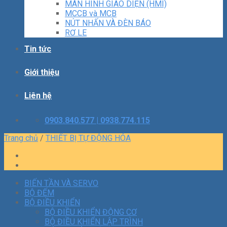
MÀN HÌNH GIAO DIỆN (HMI)
MCCB và MCB
NÚT NHẤN VÀ ĐÈN BÁO
RƠ LE
Tin tức
Giới thiệu
Liên hệ
0903.840.577 | 0938.774.115
Trang chủ
/
THIẾT BỊ TỰ ĐỘNG HÓA
BIẾN TẦN VÀ SERVO
BỘ ĐẾM
BỘ ĐIỀU KHIỂN
BỘ ĐIỀU KHIỂN ĐỘNG CƠ
BỘ ĐIỀU KHIỂN LẬP TRÌNH