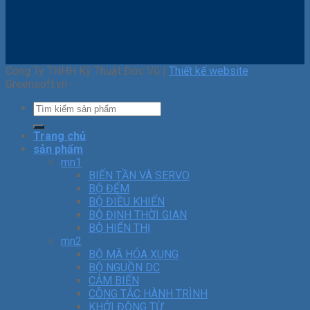
Công Ty TNHH Kỹ Thuật Đức Vũ |
Thiết kế website
Greensoft.vn -
Trang chủ
sản phẩm
mn1
BIẾN TẦN VÀ SERVO
BỘ ĐẾM
BỘ ĐIỀU KHIỂN
BỘ ĐỊNH THỜI GIAN
BỘ HIỂN THỊ
mn2
BỘ MÃ HÓA XUNG
BỘ NGUỒN DC
CẢM BIẾN
CÔNG TẮC HÀNH TRÌNH
KHỞI ĐỘNG TỪ