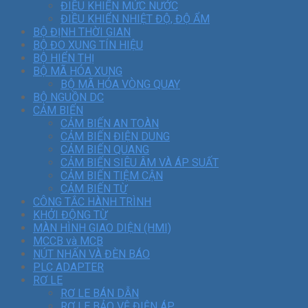
ĐIỀU KHIỂN MỨC NƯỚC
ĐIỀU KHIỂN NHIỆT ĐỘ, ĐỘ ẨM
BỘ ĐỊNH THỜI GIAN
BỘ ĐO XUNG TÍN HIỆU
BỘ HIỂN THỊ
BỘ MÃ HÓA XUNG
BỘ MÃ HÓA VÒNG QUAY
BỘ NGUỒN DC
CẢM BIẾN
CẢM BIẾN AN TOÀN
CẢM BIẾN ĐIỆN DUNG
CẢM BIẾN QUANG
CẢM BIẾN SIÊU ÂM VÀ ÁP SUẤT
CẢM BIẾN TIỆM CẬN
CẢM BIẾN TỪ
CÔNG TẮC HÀNH TRÌNH
KHỞI ĐỘNG TỪ
MÀN HÌNH GIAO DIỆN (HMI)
MCCB và MCB
NÚT NHẤN VÀ ĐÈN BÁO
PLC ADAPTER
RƠ LE
RƠ LE BÁN DẪN
RƠ LE BẢO VỆ ĐIỆN ÁP