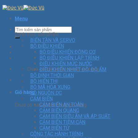
Menu
Danh mục sản phẩm
BIẾN TẦN VÀ SERVO
BỘ ĐIỀU KHIỂN
BỘ ĐIỀU KHIỂN ĐỘNG CƠ
BỘ ĐIỀU KHIỂN LẬP TRÌNH
ĐIỀU KHIỂN MỨC NƯỚC
Chưa có sản phẩm trong giỏ hàng.
ĐIỀU KHIỂN NHIỆT ĐỘ, ĐỘ ẨM
BỘ ĐỊNH THỜI GIAN
BỘ HIỂN THỊ
BỘ MÃ HÓA XUNG
Giỏ hàng
BỘ NGUỒN DC
CẢM BIẾN
CẢM BIẾN AN TOÀN
Chưa có sản phẩm trong giỏ hàng.
CẢM BIẾN QUANG
CẢM BIẾN SIÊU ÂM VÀ ÁP SUẤT
CẢM BIẾN TIỆM CẬN
CẢM BIẾN TỪ
CÔNG TẮC HÀNH TRÌNH