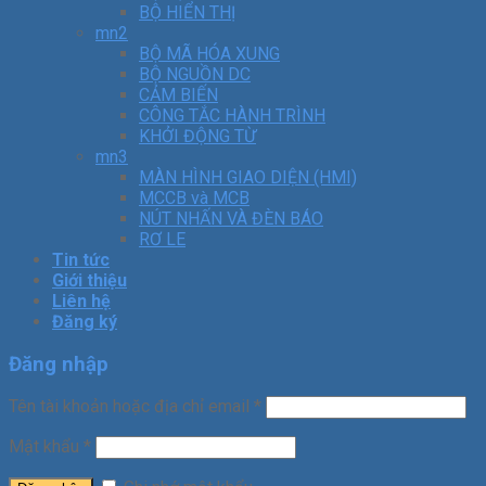
BỘ HIỂN THỊ
mn2
BỘ MÃ HÓA XUNG
BỘ NGUỒN DC
CẢM BIẾN
CÔNG TẮC HÀNH TRÌNH
KHỞI ĐỘNG TỪ
mn3
MÀN HÌNH GIAO DIỆN (HMI)
MCCB và MCB
NÚT NHẤN VÀ ĐÈN BÁO
RƠ LE
Tin tức
Giới thiệu
Liên hệ
Đăng ký
Đăng nhập
Tên tài khoản hoặc địa chỉ email
*
Mật khẩu
*