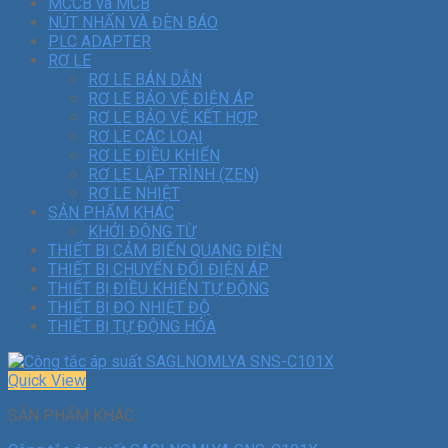
MCCB và MCB
NÚT NHẤN VÀ ĐÈN BÁO
PLC ADAPTER
RƠ LE
RƠ LE BÁN DẪN
RƠ LE BẢO VỆ ĐIỆN ÁP
RƠ LE BẢO VỆ KẾT HỢP
RƠ LE CÁC LOẠI
RƠ LE ĐIỀU KHIỂN
RƠ LE LẬP TRÌNH (ZEN)
RƠ LE NHIỆT
SẢN PHẨM KHÁC
KHỞI ĐỘNG TỪ
THIẾT BỊ CẢM BIẾN QUANG ĐIỆN
THIẾT BỊ CHUYỂN ĐỔI ĐIỆN ÁP
THIẾT BỊ ĐIỀU KHIỂN TỰ ĐỘNG
THIẾT BỊ ĐO NHIỆT ĐỘ
THIẾT BỊ TỰ ĐỘNG HÓA
Quick View
SẢN PHẨM KHÁC