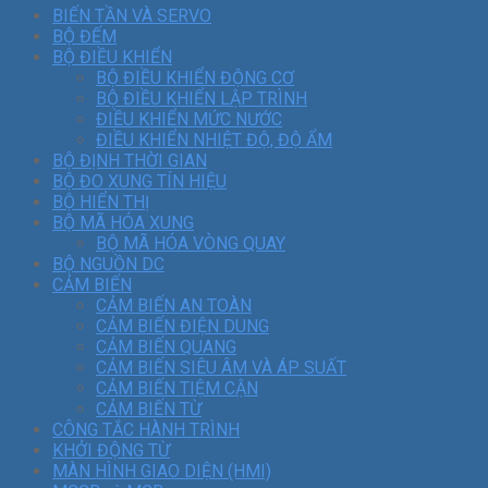
BIẾN TẦN VÀ SERVO
BỘ ĐẾM
BỘ ĐIỀU KHIỂN
BỘ ĐIỀU KHIỂN ĐỘNG CƠ
BỘ ĐIỀU KHIỂN LẬP TRÌNH
ĐIỀU KHIỂN MỨC NƯỚC
ĐIỀU KHIỂN NHIỆT ĐỘ, ĐỘ ẨM
BỘ ĐỊNH THỜI GIAN
BỘ ĐO XUNG TÍN HIỆU
BỘ HIỂN THỊ
BỘ MÃ HÓA XUNG
BỘ MÃ HÓA VÒNG QUAY
BỘ NGUỒN DC
CẢM BIẾN
CẢM BIẾN AN TOÀN
CẢM BIẾN ĐIỆN DUNG
CẢM BIẾN QUANG
CẢM BIẾN SIÊU ÂM VÀ ÁP SUẤT
CẢM BIẾN TIỆM CẬN
CẢM BIẾN TỪ
CÔNG TẮC HÀNH TRÌNH
KHỞI ĐỘNG TỪ
MÀN HÌNH GIAO DIỆN (HMI)