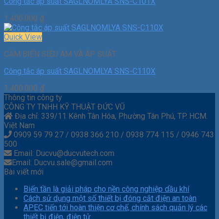
Công tắc áp suất SAGLNOMLYA SNS-C101X
1.400.000
₫
Quick View
CẢM BIẾN SIÊU ÂM VÀ ÁP SUẤT
Công tắc áp suất SAGLNOMLYA SNS-C110X
1.400.000
₫
Thông tin công ty
CÔNG TY TNHH KỸ THUẬT ĐỨC VŨ
Địa chỉ: 339/11 Kênh Tân Hóa, Phường Tân Phú, TP. HCM.
Việt Nam
0909 59 79 27 / 0938 366 210 / 0938 774 115 / 0946 743
500
Email: Ducvu@ducvutech.com
Email: Ducvu.sale@gmail.com
Bài viết mới
Biến tần là giải pháp cho nền công nghiệp dầu khí
Cách sử dụng một số thiết bị đóng cắt điện an toàn
APEC tiến tới hoàn thiện cơ chế, chính sách quản lý các
thiết bị điện, điện tử