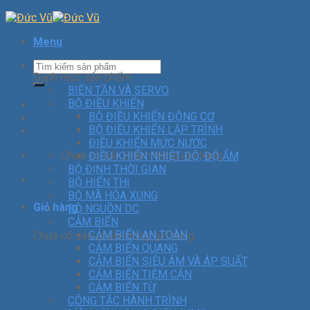
Menu
Danh mục sản phẩm
BIẾN TẦN VÀ SERVO
BỘ ĐIỀU KHIỂN
BỘ ĐIỀU KHIỂN ĐỘNG CƠ
BỘ ĐIỀU KHIỂN LẬP TRÌNH
ĐIỀU KHIỂN MỨC NƯỚC
Chưa có sản phẩm trong giỏ hàng.
ĐIỀU KHIỂN NHIỆT ĐỘ, ĐỘ ẨM
BỘ ĐỊNH THỜI GIAN
BỘ HIỂN THỊ
BỘ MÃ HÓA XUNG
Giỏ hàng
BỘ NGUỒN DC
CẢM BIẾN
CẢM BIẾN AN TOÀN
Chưa có sản phẩm trong giỏ hàng.
CẢM BIẾN QUANG
CẢM BIẾN SIÊU ÂM VÀ ÁP SUẤT
CẢM BIẾN TIỆM CẬN
CẢM BIẾN TỪ
CÔNG TẮC HÀNH TRÌNH