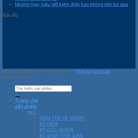
Những mẹo siêu tiết kiệm điện bạn không nên bỏ qua
Bản đồ
Công Ty TNHH Kỹ Thuật Đức Vũ |
Thiết kế website
Greensoft.vn -
Trang chủ
sản phẩm
mn1
BIẾN TẦN VÀ SERVO
BỘ ĐẾM
BỘ ĐIỀU KHIỂN
BỘ ĐỊNH THỜI GIAN