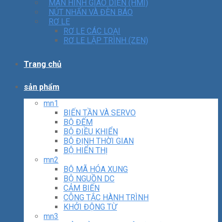
MÀN HÌNH GIAO DIỆN (HMI)
NÚT NHẤN VÀ ĐÈN BÁO
RƠ LE
RƠ LE CÁC LOẠI
RƠ LE LẬP TRÌNH (ZEN)
Trang chủ
sản phẩm
mn1
BIẾN TẦN VÀ SERVO
BỘ ĐẾM
BỘ ĐIỀU KHIỂN
BỘ ĐỊNH THỜI GIAN
BỘ HIỂN THỊ
mn2
BỘ MÃ HÓA XUNG
BỘ NGUỒN DC
CẢM BIẾN
CÔNG TẮC HÀNH TRÌNH
KHỞI ĐỘNG TỪ
mn3