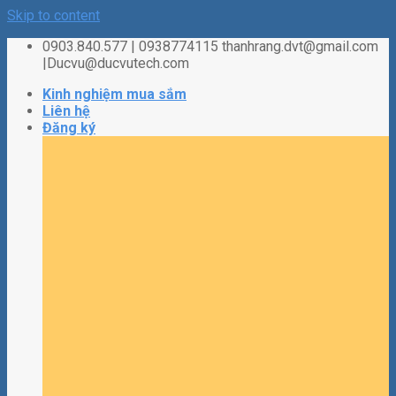
Skip to content
0903.840.577 | 0938774115 thanhrang.dvt@gmail.com
|Ducvu@ducvutech.com
Kinh nghiệm mua sắm
Liên hệ
Đăng ký