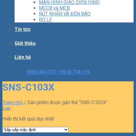
MÀN HÌNH GIAO DIỆN (HMI)
MCCB và MCB
NÚT NHẤN VÀ ĐÈN BÁO
RƠ LE
Tin tức
Giới thiệu
Liên hệ
0903.840.577 | 0938.774.115
SNS-C103X
Trang chủ
/
Sản phẩm được gắn thẻ “SNS-C103X”
Lọc
Hiển thị kết quả duy nhất