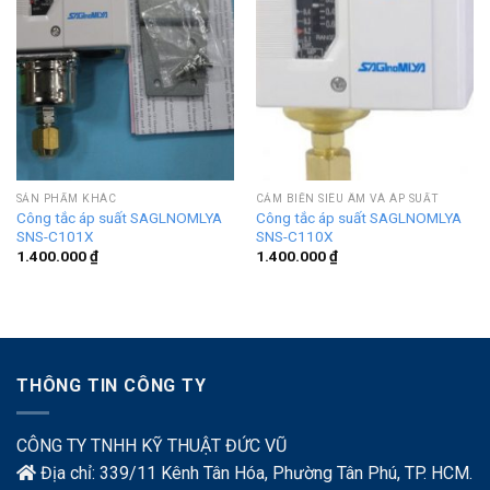
SẢN PHẨM KHÁC
CẢM BIẾN SIÊU ÂM VÀ ÁP SUẤT
Công tắc áp suất SAGLNOMLYA
Công tắc áp suất SAGLNOMLYA
SNS-C101X
SNS-C110X
1.400.000
₫
1.400.000
₫
THÔNG TIN CÔNG TY
CÔNG TY TNHH KỸ THUẬT ĐỨC VŨ
Địa chỉ: 339/11 Kênh Tân Hóa, Phường Tân Phú, TP. HCM.