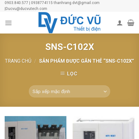
Skip
0903.840.577 | 0938774115 thanhrang.dvt@gmail.com
|Ducvu@ducvutech.com
to
content
SNS-C102X
TRANG CHỦ
/
SẢN PHẨM ĐƯỢC GẮN THẺ “SNS-C102X”
LỌC