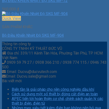
BỘ ĐIỀU KHIỂN NHIỆT ĐỘ SKG MF-72
560.000
₫
Quick View
SẢN PHẨM KHÁC
Bộ Điều Khiển Nhiệt Độ SKG MF-904
Thông tin công ty
CÔNG TY TNHH KỸ THUẬT ĐỨC VŨ
Địa chỉ: 339/11 Kênh Tân Hóa, Phường Tân Phú, TP. HCM.
Việt Nam
0909 59 79 27 / 0938 366 210 / 0938 774 115 / 0946 743
500
Email: Ducvu@ducvutech.com
Email: Ducvu.sale@gmail.com
Bài viết mới
Biến tần là giải pháp cho nền công nghiệp dầu khí
Cách sử dụng một số thiết bị đóng cắt điện an toàn
APEC tiến tới hoàn thiện cơ chế, chính sách quản lý các
thiết bị điện, điện tử
Những mẹo siêu tiết kiệm điện bạn không nên bỏ qua