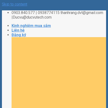
Skip to content
0903.840.577 | 0938774115 thanhrang.dvt@gmail.com
|Ducvu@ducvutech.com
Kinh nghiệm mua sắm
Liên hệ
Đăng ký