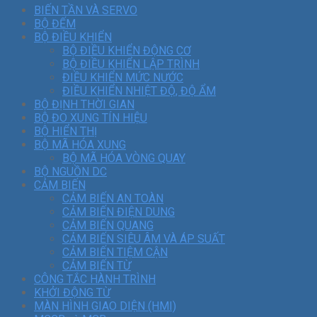
BIẾN TẦN VÀ SERVO
BỘ ĐẾM
BỘ ĐIỀU KHIỂN
BỘ ĐIỀU KHIỂN ĐỘNG CƠ
BỘ ĐIỀU KHIỂN LẬP TRÌNH
ĐIỀU KHIỂN MỨC NƯỚC
ĐIỀU KHIỂN NHIỆT ĐỘ, ĐỘ ẨM
BỘ ĐỊNH THỜI GIAN
BỘ ĐO XUNG TÍN HIỆU
BỘ HIỂN THỊ
BỘ MÃ HÓA XUNG
BỘ MÃ HÓA VÒNG QUAY
BỘ NGUỒN DC
CẢM BIẾN
CẢM BIẾN AN TOÀN
CẢM BIẾN ĐIỆN DUNG
CẢM BIẾN QUANG
CẢM BIẾN SIÊU ÂM VÀ ÁP SUẤT
CẢM BIẾN TIỆM CẬN
CẢM BIẾN TỪ
CÔNG TẮC HÀNH TRÌNH
KHỞI ĐỘNG TỪ
MÀN HÌNH GIAO DIỆN (HMI)