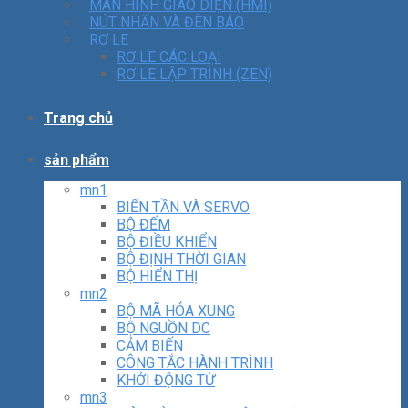
MÀN HÌNH GIAO DIỆN (HMI)
NÚT NHẤN VÀ ĐÈN BÁO
RƠ LE
RƠ LE CÁC LOẠI
RƠ LE LẬP TRÌNH (ZEN)
Trang chủ
sản phẩm
mn1
BIẾN TẦN VÀ SERVO
BỘ ĐẾM
BỘ ĐIỀU KHIỂN
BỘ ĐỊNH THỜI GIAN
BỘ HIỂN THỊ
mn2
BỘ MÃ HÓA XUNG
BỘ NGUỒN DC
CẢM BIẾN
CÔNG TẮC HÀNH TRÌNH
KHỞI ĐỘNG TỪ
mn3