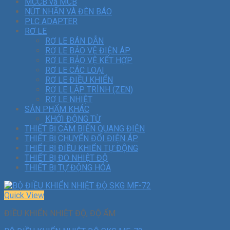
MCCB và MCB
NÚT NHẤN VÀ ĐÈN BÁO
PLC ADAPTER
RƠ LE
RƠ LE BÁN DẪN
RƠ LE BẢO VỆ ĐIỆN ÁP
RƠ LE BẢO VỆ KẾT HỢP
RƠ LE CÁC LOẠI
RƠ LE ĐIỀU KHIỂN
RƠ LE LẬP TRÌNH (ZEN)
RƠ LE NHIỆT
SẢN PHẨM KHÁC
KHỞI ĐỘNG TỪ
THIẾT BỊ CẢM BIẾN QUANG ĐIỆN
THIẾT BỊ CHUYỂN ĐỔI ĐIỆN ÁP
THIẾT BỊ ĐIỀU KHIỂN TỰ ĐỘNG
THIẾT BỊ ĐO NHIỆT ĐỘ
THIẾT BỊ TỰ ĐỘNG HÓA
Quick View
ĐIỀU KHIỂN NHIỆT ĐỘ, ĐỘ ẨM