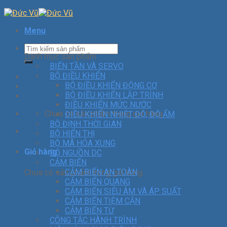
Menu
Danh mục sản phẩm
BIẾN TẦN VÀ SERVO
BỘ ĐIỀU KHIỂN
BỘ ĐIỀU KHIỂN ĐỘNG CƠ
BỘ ĐIỀU KHIỂN LẬP TRÌNH
ĐIỀU KHIỂN MỨC NƯỚC
Chưa có sản phẩm trong giỏ hàng.
ĐIỀU KHIỂN NHIỆT ĐỘ, ĐỘ ẨM
BỘ ĐỊNH THỜI GIAN
BỘ HIỂN THỊ
BỘ MÃ HÓA XUNG
Giỏ hàng
BỘ NGUỒN DC
CẢM BIẾN
CẢM BIẾN AN TOÀN
Chưa có sản phẩm trong giỏ hàng.
CẢM BIẾN QUANG
CẢM BIẾN SIÊU ÂM VÀ ÁP SUẤT
CẢM BIẾN TIỆM CẬN
CẢM BIẾN TỪ
CÔNG TẮC HÀNH TRÌNH