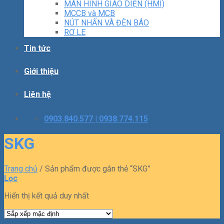
MÀN HÌNH GIAO DIỆN (HMI)
MCCB và MCB
NÚT NHẤN VÀ ĐÈN BÁO
RƠ LE
Tin tức
Giới thiệu
Liên hệ
0903.840.577 | 0938.774.115
SKG
Trang chủ
/
Sản phẩm được gắn thẻ “SKG”
Lọc
Hiển thị kết quả duy nhất