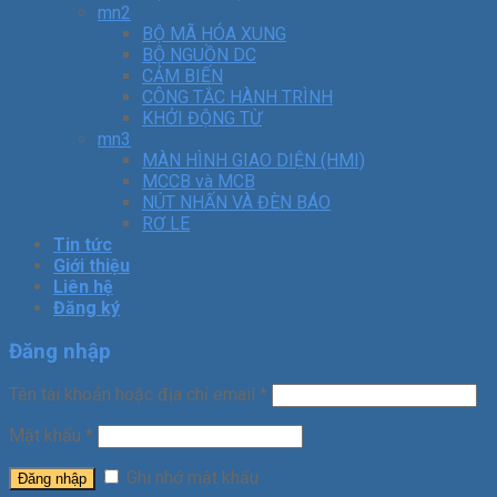
mn2
BỘ MÃ HÓA XUNG
BỘ NGUỒN DC
CẢM BIẾN
CÔNG TẮC HÀNH TRÌNH
KHỞI ĐỘNG TỪ
mn3
MÀN HÌNH GIAO DIỆN (HMI)
MCCB và MCB
NÚT NHẤN VÀ ĐÈN BÁO
RƠ LE
Tin tức
Giới thiệu
Liên hệ
Đăng ký
Đăng nhập
Tên tài khoản hoặc địa chỉ email
*
Mật khẩu
*
Ghi nhớ mật khẩu
Đăng nhập