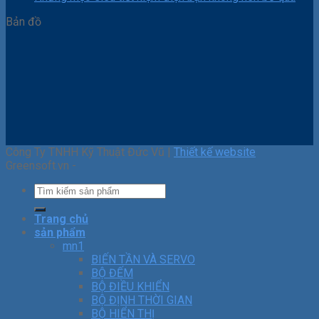
Bản đồ
Công Ty TNHH Kỹ Thuật Đức Vũ |
Thiết kế website
Greensoft.vn -
Trang chủ
sản phẩm
mn1
BIẾN TẦN VÀ SERVO
BỘ ĐẾM
BỘ ĐIỀU KHIỂN
BỘ ĐỊNH THỜI GIAN
BỘ HIỂN THỊ